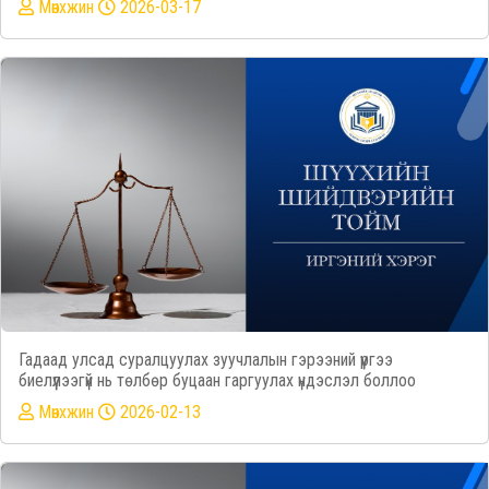
Mөнхжин
2026-03-17
Гадаад улсад суралцуулах зуучлалын гэрээний үүргээ
биелүүлээгүй нь төлбөр буцаан гаргуулах үндэслэл боллоо
Mөнхжин
2026-02-13