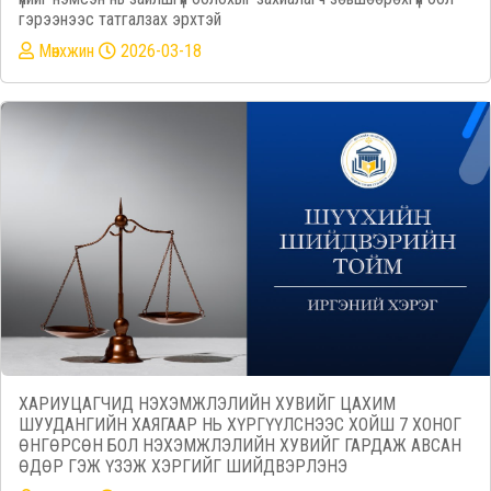
гэрээнээс татгалзах эрхтэй
Mөнхжин
2026-03-18
ХАРИУЦАГЧИД НЭХЭМЖЛЭЛИЙН ХУВИЙГ ЦАХИМ
ШУУДАНГИЙН ХАЯГААР НЬ ХҮРГҮҮЛСНЭЭС ХОЙШ 7 ХОНОГ
ӨНГӨРСӨН БОЛ НЭХЭМЖЛЭЛИЙН ХУВИЙГ ГАРДАЖ АВСАН
ӨДӨР ГЭЖ ҮЗЭЖ ХЭРГИЙГ ШИЙДВЭРЛЭНЭ