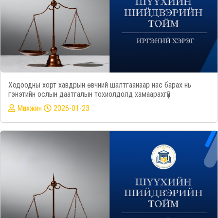
Ходоодны хорт хавдрын өвчний шалтгаанаар нас барах нь
гэнэтийн ослын даатгалын тохиолдолд хамаарахгүй
Mөнхжин
2026-01-23