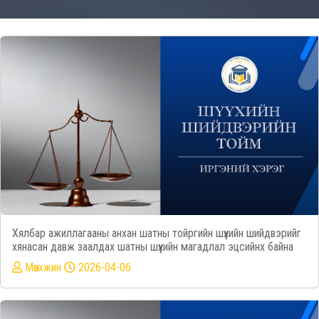
Хялбар ажиллагааны анхан шатны тойргийн шүүхийн шийдвэрийг
хянасан давж заалдах шатны шүүхийн магадлал эцсийнх байна
Mөнхжин
2026-04-06