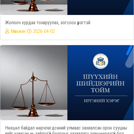
Жолооч хурдаа тохируулах, зогсоох үүрэгтэй
Mөнхжин
2026-04-02
Нөхцөл байдал өөрчлөгдсөний улмаас захиалсан орон сууцны
үнийг нэмсэн нь зайлшгүй болохыг захиалагч зөвшөөрөхгүй бол