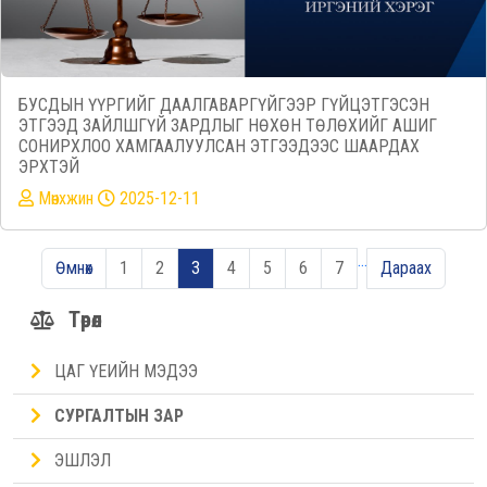
БУСДЫН ҮҮРГИЙГ ДААЛГАВАРГҮЙГЭЭР ГҮЙЦЭТГЭСЭН
ЭТГЭЭД ЗАЙЛШГҮЙ ЗАРДЛЫГ НӨХӨН ТӨЛӨХИЙГ АШИГ
СОНИРХЛОО ХАМГААЛУУЛСАН ЭТГЭЭДЭЭС ШААРДАХ
ЭРХТЭЙ
Mөнхжин
2025-12-11
…
Өмнөх
1
2
3
4
5
6
7
Дараах
Төрөл
ЦАГ ҮЕИЙН МЭДЭЭ
СУРГАЛТЫН ЗАР
ЭШЛЭЛ