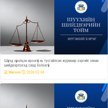
Шүүхэд хүрэлцэн ирээгүй нь тусгайлсан журмаар хэргийг хянан
шийдвэрлэхэд саад болохгүй
Mөнхжин
2026-02-04