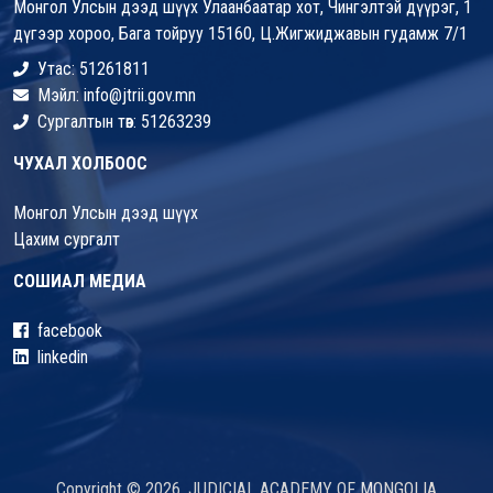
Монгол Улсын дээд шүүх Улаанбаатар хот, Чингэлтэй дүүрэг, 1
дүгээр хороо, Бага тойруу 15160, Ц.Жигжиджавын гудамж 7/1
Утас: 51261811
Мэйл: info@jtrii.gov.mn
Сургалтын төв: 51263239
ЧУХАЛ ХОЛБООС
Монгол Улсын дээд шүүх
Цахим сургалт
СОШИАЛ МЕДИА
facebook
linkedin
Copyright © 2026. JUDICIAL ACADEMY OF MONGOLIA