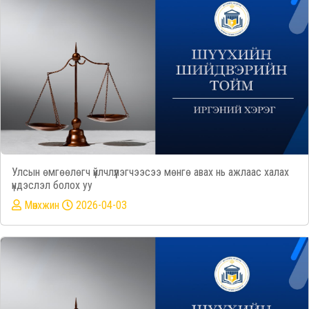
Улсын өмгөөлөгч үйлчлүүлэгчээсээ мөнгө авах нь ажлаас халах
үндэслэл болох уу
Mөнхжин
2026-04-03