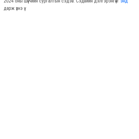
2024 оны шүүгчийн сургалтын сэдэв. Сэдвийн дэлгэрэнгүйг
энд
дарж үзнэ үү.