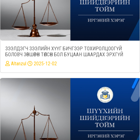
ЗЭЭЛДЭГЧ ЗЭЭЛИЙН ХҮҮГ БИЧГЭЭР ТОХИРОЛЦООГҮЙ
БОЛОВЧ ЗӨВШӨӨРӨН ТӨЛСӨН БОЛ БУЦААН ШААРДАХ ЭРХГҮЙ
Altanzul
2025-12-02