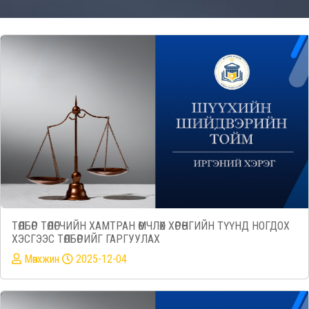
ТӨЛБӨР ТӨЛӨГЧИЙН ХАМТРАН ӨМЧЛӨХ ХӨРӨНГИЙН ТҮҮНД НОГДОХ
ХЭСГЭЭС ТӨЛБӨРИЙГ ГАРГУУЛАХ
Mөнхжин
2025-12-04