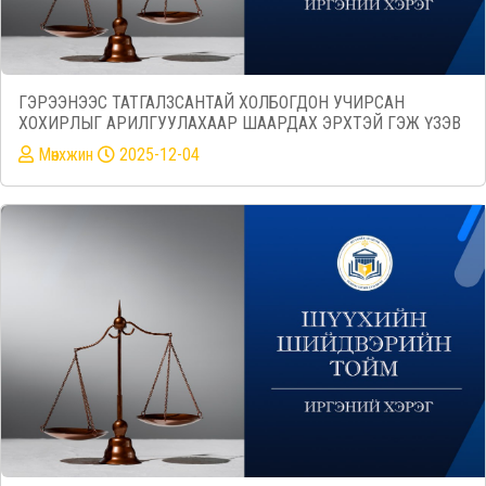
ГЭРЭЭНЭЭС ТАТГАЛЗСАНТАЙ ХОЛБОГДОН УЧИРСАН
ХОХИРЛЫГ АРИЛГУУЛАХААР ШААРДАХ ЭРХТЭЙ ГЭЖ ҮЗЭВ
Mөнхжин
2025-12-04