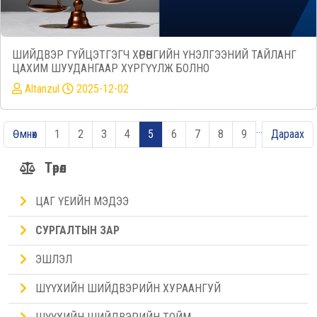
ШИЙДВЭР ГҮЙЦЭТГЭГЧ ХӨРӨНГИЙН ҮНЭЛГЭЭНИЙ ТАЙЛАНГ
ЦАХИМ ШУУДАНГААР ХҮРГҮҮЛЖ БОЛНО
Altanzul
2025-12-02
…
Өмнөх
1
2
3
4
5
6
7
8
9
Дараах
Төрөл
ЦАГ ҮЕИЙН МЭДЭЭ
СУРГАЛТЫН ЗАР
ЭШЛЭЛ
ШҮҮХИЙН ШИЙДВЭРИЙН ХУРААНГУЙ