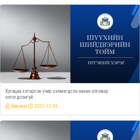
Хугацаа хэтэрсэн учир хэлмэгдсэн нөхөн олговор
олгогдсонгүй
Mөнхжин
2025-12-04