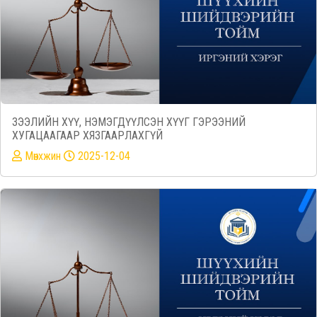
ЗЭЭЛИЙН ХҮҮ, НЭМЭГДҮҮЛСЭН ХҮҮГ ГЭРЭЭНИЙ
ХУГАЦААГААР ХЯЗГААРЛАХГҮЙ
Mөнхжин
2025-12-04