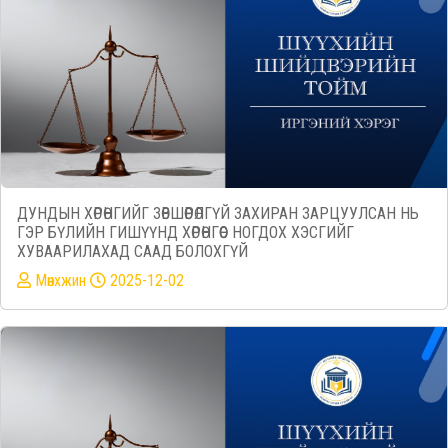
ДУНДЫН ХӨРӨНГИЙГ ЗӨВШӨӨРӨЛГҮЙ ЗАХИРАН ЗАРЦУУЛСАН НЬ
ГЭР БҮЛИЙН ГИШҮҮНД ХӨРӨНГӨӨС НОГДОХ ХЭСГИЙГ
ХУВААРИЛАХАД СААД БОЛОХГҮЙ
Mөнхжин
2025-12-02