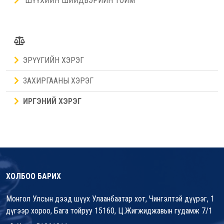
ШҮҮХИЙН ШИЙДВЭРИЙН ТОЙМ
ЭРҮҮГИЙН ХЭРЭГ
ЗАХИРГААНЫ ХЭРЭГ
ИРГЭНИЙ ХЭРЭГ
ХОЛБОО БАРИХ
Монгол Улсын дээд шүүх Улаанбаатар хот, Чингэлтэй дүүрэг, 1
дүгээр хороо, Бага тойруу 15160, Ц.Жигжиджавын гудамж 7/1