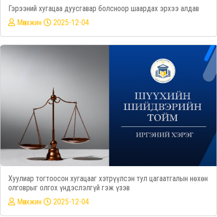
Гэрээний хугацаа дуусгавар болсноор шаардах эрхээ алдав
Mөнхжин
2025-12-04
Хуулиар тогтоосон хугацааг хэтрүүлсэн тул цагаатгалын нөхөн
олговрыг олгох үндэслэлгүй гэж үзэв
Mөнхжин
2025-12-04