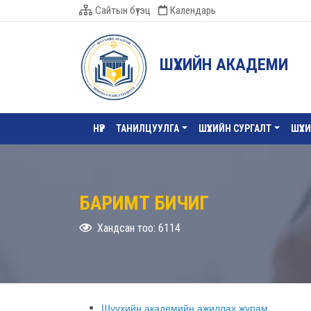
Сайтын бүтэц
Календарь
ШҮҮХИЙН АКАДЕМИ
НҮҮР
ТАНИЛЦУУЛГА
ШҮҮХИЙН СУРГАЛТ
ШҮҮХ
БАРИМТ БИЧИГ
Хандсан тоо: 6114
Шүүхийн академийн ажиллах журам