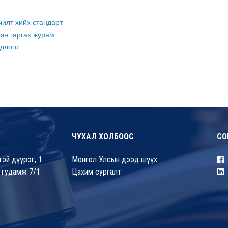
ичилт хийх стандарт
лэн гаргах журам
одлого
ЧУХАЛ ХОЛБООС
СО
эй дүүрэг, 1
Монгол Улсын дээд шүүх
 гудамж 7/1
Цахим сургалт