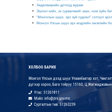
Хөдөлмөрийн дотоод журам
Эшлэл хийх, эх сурвалжийг заах, ном зүйн б
"Монголын шүүх, эрх зүй судлал" сэтгүүл эрх
Монгол Улсын шүүх эрх мэдлийн хөгжлийн б
ХОЛБОО БАРИХ
Монгол Улсын дээд шүүх Улаанбаатар хот, Чингэлт
дүгээр хороо, Бага тойруу 15160, Ц.Жигжиджавын
Утас: 51261811
Мэйл: info@jtrii.gov.mn
Сургалтын төв: 51263239