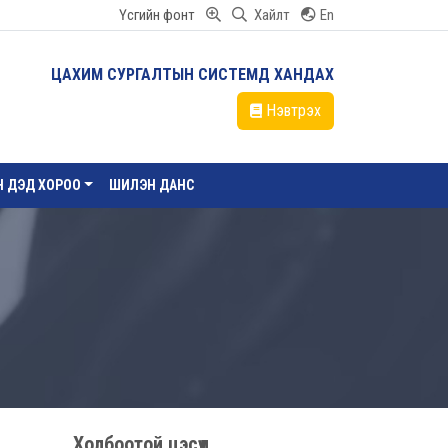
Үсгийн фонт
Хайлт
En
ЦАХИМ СУРГАЛТЫН СИСТЕМД ХАНДАХ
Нэвтрэх
ЙН ДЭД ХОРОО
ШИЛЭН ДАНС
Холбоотой цэсүүд