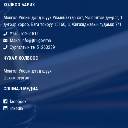
ХОЛБОО БАРИХ
Монгол Улсын дээд шүүх Улаанбаатар хот, Чингэлтэй дүүрэг, 1
дүгээр хороо, Бага тойруу 15160, Ц.Жигжиджавын гудамж 7/1
Утас: 51261811
Мэйл: info@jtrii.gov.mn
Сургалтын төв: 51263239
ЧУХАЛ ХОЛБООС
Монгол Улсын дээд шүүх
Цахим сургалт
СОШИАЛ МЕДИА
facebook
linkedin