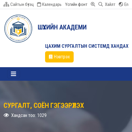
Сайтын бүтэц
Календарь
Үсгийн фонт
Хайлт
En
ШҮҮХИЙН АКАДЕМИ
ЦАХИМ СУРГАЛТЫН СИСТЕМД ХАНДАХ
Нэвтрэх
СУРГАЛТ, СОЁН ГЭГЭЭРҮҮЛЭХ
Хандсан тоо: 1029