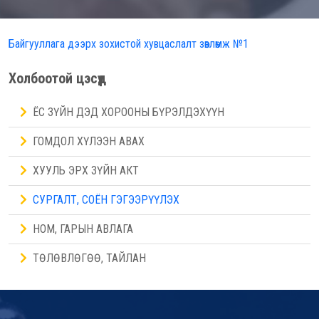
Байгууллага дээрх зохистой хувцаслалт зөвлөмж №1
Холбоотой цэсүүд
ЁС ЗҮЙН ДЭД ХОРООНЫ БҮРЭЛДЭХҮҮН
ГОМДОЛ ХҮЛЭЭН АВАХ
ХУУЛЬ ЭРХ ЗҮЙН АКТ
СУРГАЛТ, СОЁН ГЭГЭЭРҮҮЛЭХ
НОМ, ГАРЫН АВЛАГА
ТӨЛӨВЛӨГӨӨ, ТАЙЛАН