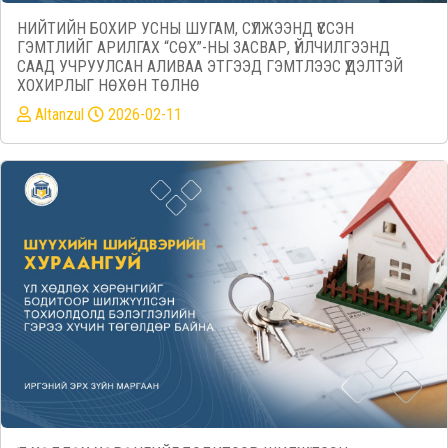
НИЙТИЙН БОХИР УСНЫ ШУГАМ, СҮЛЖЭЭНД ҮҮССЭН
ГЭМТЛИЙГ АРИЛГАХ “СӨХ”-НЫ ЗАСВАР, ҮЙЛЧИЛГЭЭНД
СААД УЧРУУЛСАН АЛИВАА ЭТГЭЭД ГЭМТЛЭЭС ҮҮДЭЛТЭЙ
ХОХИРЛЫГ НӨХӨН ТӨЛНӨ
Altanzul
2026-02-11