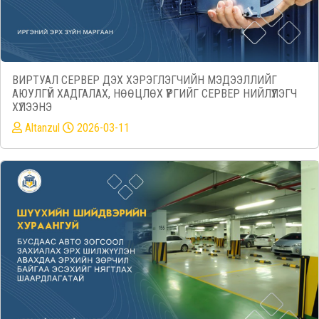
ВИРТУАЛ СЕРВЕР ДЭХ ХЭРЭГЛЭГЧИЙН МЭДЭЭЛЛИЙГ
АЮУЛГҮЙ ХАДГАЛАХ, НӨӨЦЛӨХ ҮҮРГИЙГ СЕРВЕР НИЙЛҮҮЛЭГЧ
ХҮЛЭЭНЭ
Altanzul
2026-03-11