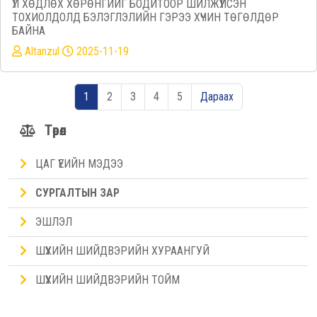
ҮЛ ХӨДЛӨХ ХӨРӨНГИЙГ БОДИТООР ШИЛЖҮҮЛСЭН
ТОХИОЛДОЛД БЭЛЭГЛЭЛИЙН ГЭРЭЭ ХҮЧИН ТӨГӨЛДӨР
БАЙНА
Altanzul
2025-11-19
1
2
3
4
5
Дараах
Төрөл
ЦАГ ҮЕИЙН МЭДЭЭ
СУРГАЛТЫН ЗАР
ЭШЛЭЛ
ШҮҮХИЙН ШИЙДВЭРИЙН ХУРААНГУЙ
ШҮҮХИЙН ШИЙДВЭРИЙН ТОЙМ