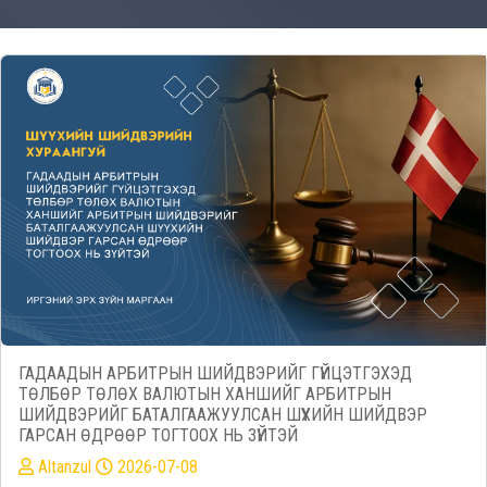
ГАДААДЫН АРБИТРЫН ШИЙДВЭРИЙГ ГҮЙЦЭТГЭХЭД
ТӨЛБӨР ТӨЛӨХ ВАЛЮТЫН ХАНШИЙГ АРБИТРЫН
ШИЙДВЭРИЙГ БАТАЛГААЖУУЛСАН ШҮҮХИЙН ШИЙДВЭР
ГАРСАН ӨДРӨӨР ТОГТООХ НЬ ЗҮЙТЭЙ
Altanzul
2026-07-08