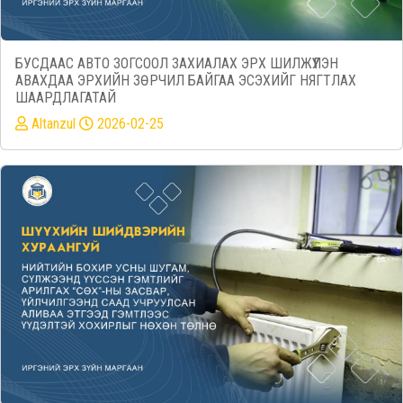
БУСДААС АВТО ЗОГСООЛ ЗАХИАЛАХ ЭРХ ШИЛЖҮҮЛЭН
АВАХДАА ЭРХИЙН ЗӨРЧИЛ БАЙГАА ЭСЭХИЙГ НЯГТЛАХ
ШААРДЛАГАТАЙ
Altanzul
2026-02-25