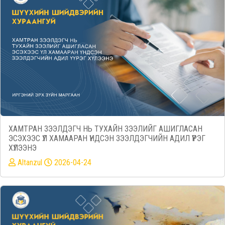
ХАМТРАН ЗЭЭЛДЭГЧ НЬ ТУХАЙН ЗЭЭЛИЙГ АШИГЛАСАН
ЭСЭХЭЭС ҮЛ ХАМААРАН ҮНДСЭН ЗЭЭЛДЭГЧИЙН АДИЛ ҮҮРЭГ
ХҮЛЭЭНЭ
Altanzul
2026-04-24