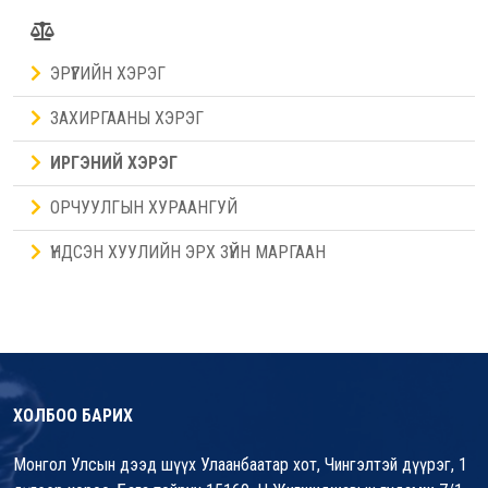
ЭРҮҮГИЙН ХЭРЭГ
ЗАХИРГААНЫ ХЭРЭГ
ИРГЭНИЙ ХЭРЭГ
ОРЧУУЛГЫН ХУРААНГУЙ
ҮНДСЭН ХУУЛИЙН ЭРХ ЗҮЙН МАРГААН
ХОЛБОО БАРИХ
Монгол Улсын дээд шүүх Улаанбаатар хот, Чингэлтэй дүүрэг, 1