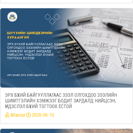
ЭРХ БҮХИЙ БАЙГУУЛЛАГААС ЗЭЭЛ ОЛГОХДОО ЗЭЭЛИЙН
ШИМТГЭЛИЙН ХЭМЖЭЭГ БОДИТ ЗАРДАЛД НИЙЦСЭН,
ҮНДЭСЛЭЛ БҮХИЙ ТОГТООХ ЁСТОЙ
Altanzul
2026-06-10