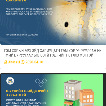
ГЭМ ХОРЫН ЭРХ ЗҮЙД ХАРИУЦАГЧ ГЭМ ХОР УЧРУУЛСАН НЬ
ТҮҮНИЙ БУРУУГААС БОЛООГҮЙ ГЭДГИЙГ НОТЛОХ ҮҮРЭГТЭЙ
Altanzul
2026-04-10