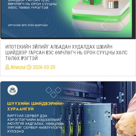
ИПОТЕКИЙН ЗҮЙЛИЙГ АЛБАДАН ХУДАЛДАХ ШҮҮХИЙН
ШИЙДВЭР ГАРСАН ҮЕЭС ӨМЧЛӨГЧ НЬ ОРОН СУУЦНЫ ХӨЛС
ТӨЛӨХ ҮҮРЭГТЭЙ
Altanzul
2026-03-20