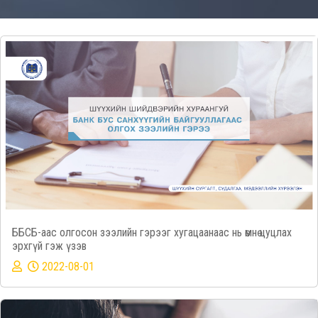
ББСБ-аас олгосон зээлийн гэрээг хугацаанаас нь өмнө цуцлах
эрхгүй гэж үзэв
2022-08-01