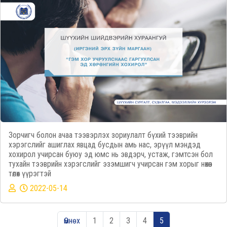
Зорчигч болон ачаа тээвэрлэх зориулалт бүхий тээврийн
хэрэгслийг ашиглах явцад бусдын амь нас, эрүүл мэндэд
хохирол учирсан буюу эд юмс нь эвдэрч, устаж, гэмтсэн бол
тухайн тээврийн хэрэгслийг эзэмшигч учирсан гэм хорыг нөхөн
төлөх үүрэгтэй
2022-05-14
Өмнөх
1
2
3
4
5