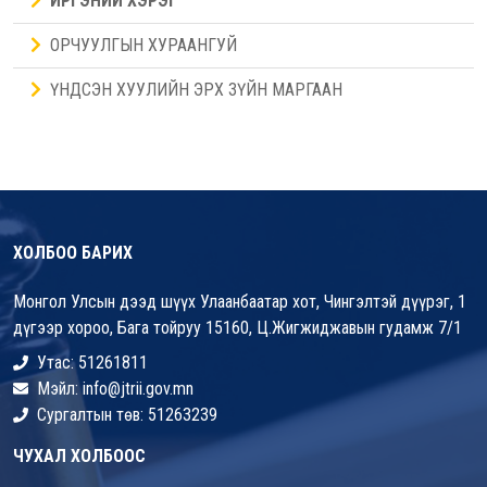
ИРГЭНИЙ ХЭРЭГ
ОРЧУУЛГЫН ХУРААНГУЙ
ҮНДСЭН ХУУЛИЙН ЭРХ ЗҮЙН МАРГААН
ХОЛБОО БАРИХ
Монгол Улсын дээд шүүх Улаанбаатар хот, Чингэлтэй дүүрэг, 1
дүгээр хороо, Бага тойруу 15160, Ц.Жигжиджавын гудамж 7/1
Утас: 51261811
Мэйл: info@jtrii.gov.mn
Сургалтын төв: 51263239
ЧУХАЛ ХОЛБООС