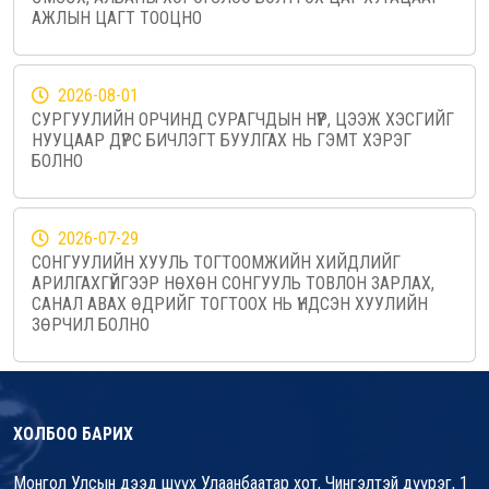
АЖЛЫН ЦАГТ ТООЦНО
2026-08-01
СУРГУУЛИЙН ОРЧИНД СУРАГЧДЫН НҮҮР, ЦЭЭЖ ХЭСГИЙГ
НУУЦААР ДҮРС БИЧЛЭГТ БУУЛГАХ НЬ ГЭМТ ХЭРЭГ
БОЛНО
2026-07-29
СОНГУУЛИЙН ХУУЛЬ ТОГТООМЖИЙН ХИЙДЛИЙГ
АРИЛГАХГҮЙГЭЭР НӨХӨН СОНГУУЛЬ ТОВЛОН ЗАРЛАХ,
САНАЛ АВАХ ӨДРИЙГ ТОГТООХ НЬ ҮНДСЭН ХУУЛИЙН
ЗӨРЧИЛ БОЛНО
ХОЛБОО БАРИХ
Монгол Улсын дээд шүүх Улаанбаатар хот, Чингэлтэй дүүрэг, 1