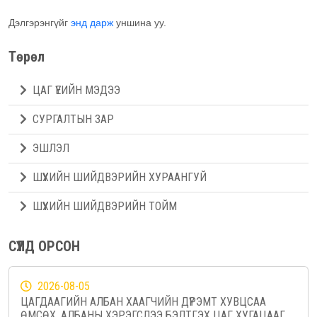
Дэлгэрэнгүйг
энд дарж
уншина уу.
Төрөл
ЦАГ ҮЕИЙН МЭДЭЭ
СУРГАЛТЫН ЗАР
ЭШЛЭЛ
ШҮҮХИЙН ШИЙДВЭРИЙН ХУРААНГУЙ
ШҮҮХИЙН ШИЙДВЭРИЙН ТОЙМ
СҮҮЛД ОРСОН
2026-08-05
ЦАГДААГИЙН АЛБАН ХААГЧИЙН ДҮРЭМТ ХУВЦСАА
ӨМСӨХ, АЛБАНЫ ХЭРЭГСЛЭЭ БЭЛТГЭХ ЦАГ ХУГАЦААГ