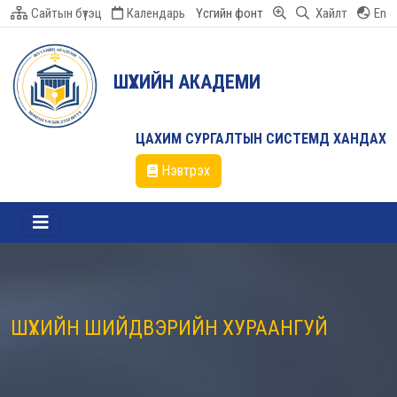
Сайтын бүтэц
Календарь
Үсгийн фонт
Хайлт
En
ШҮҮХИЙН АКАДЕМИ
ЦАХИМ СУРГАЛТЫН СИСТЕМД ХАНДАХ
Нэвтрэх
ШҮҮХИЙН ШИЙДВЭРИЙН ХУРААНГУЙ