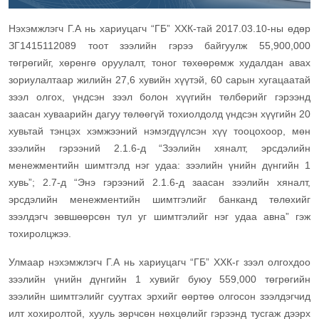
Нэхэмжлэгч Г.А нь хариуцагч “ГБ” ХХК-тай 2017.03.10-ны өдөр
ЗГ1415112089 тоот зээлийн гэрээ байгуулж 55,900,000
төгрөгийг, хөрөнгө оруулалт, тоног төхөөрөмж худалдан авах
зориулалтаар жилийн 27,6 хувийн хүүтэй, 60 сарын хугацаатай
зээл олгох, үндсэн зээл болон хүүгийн төлбөрийг гэрээнд
заасан хуваарийн дагуу төлөөгүй тохиолдолд үндсэн хүүгийн 20
хувьтай тэнцэх хэмжээний нэмэгдүүлсэн хүү тооцохоор, мөн
зээлийн гэрээний 2.1.6-д “Зээлийн хяналт, эрсдэлийн
менежментийн шимтгэлд нэг удаа: зээлийн үнийн дүнгийн 1
хувь”; 2.7-д “Энэ гэрээний 2.1.6-д заасан зээлийн хяналт,
эрсдэлийн менежментийн шимтгэлийг банканд төлөхийг
зээлдэгч зөвшөөрсөн тул уг шимтгэлийг нэг удаа авна” гэж
тохиролцжээ.
Улмаар нэхэмжлэгч Г.А нь хариуцагч “ГБ” ХХК-г зээл олгохдоо
зээлийн үнийн дүнгийн 1 хувийг буюу 559,000 төгрөгийн
зээлийн шимтгэлийг суутгах эрхийг өөртөө олгосон зээлдэгчид
илт хохиролтой, хууль зөрчсөн нөхцөлийг гэрээнд тусгаж дээрх