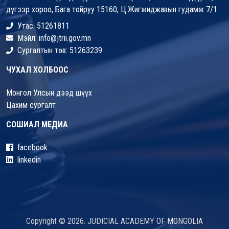
дүгээр хороо, Бага тойруу 15160, Ц.Жигжиджавын гудамж 7/1
Утас: 51261811
Мэйл: info@jtrii.gov.mn
Сургалтын төв: 51263239
ЧУХАЛ ХОЛБООС
Монгол Улсын дээд шүүх
Цахим сургалт
СОШИАЛ МЕДИА
facebook
linkedin
Copyright © 2026. JUDICIAL ACADEMY OF MONGOLIA