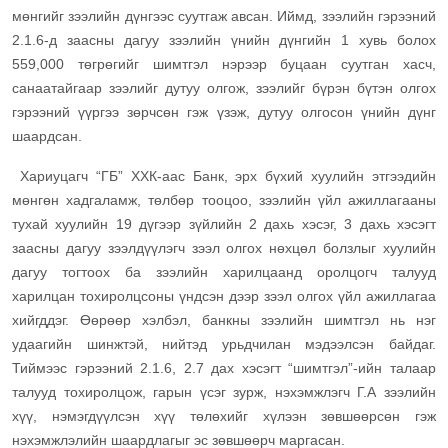
мөнгийг зээлийн дүнгээс суутгаж авсан. Иймд, зээлийн гэрээний
2.1.6-д заасны дагуу зээлийн үнийн дүнгийн 1 хувь болох
559,000 төгрөгийг шимтгэл нэрээр буцаан суутган хасч,
санаатайгаар зээлийг дутуу олгож, зээлийг бүрэн бүтэн олгох
гэрээний үүргээ зөрчсөн гэж үзэж, дутуу олгосон үнийн дүнг
шаардсан.
Хариуцагч “ГБ” ХХК-аас Банк, эрх бүхий хуулийн этгээдийн
мөнгөн хадгаламж, төлбөр тооцоо, зээлийн үйл ажиллагааны
тухай хуулийн 19 дүгээр зүйлийн 2 дахь хэсэг, 3 дахь хэсэгт
заасны дагуу зээлдүүлэгч зээл олгох нөхцөл болзлыг хуулийн
дагуу тогтоох ба зээлийн харилцаанд оролцогч талууд
харилцан тохиролцсоны үндсэн дээр зээл олгох үйл ажиллагаа
хийгддэг. Өөрөөр хэлбэл, банкны зээлийн шимтгэл нь нэг
удаагийн шинжтэй, нийтэд урьдчилан мэдээлсэн байдаг.
Тиймээс гэрээний 2.1.6, 2.7 дах хэсэгт “шимтгэл”-ийн талаар
талууд тохиролцож, гарын үсэг зурж, нэхэмжлэгч Г.А зээлийн
хүү, нэмэгдүүлсэн хүү төлөхийг хүлээн зөвшөөрсөн гэж
нэхэмжлэлийн шаардлагыг эс зөвшөөрч маргасан.