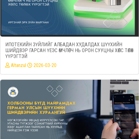
ИПОТЕКИЙН ЗҮЙЛИЙГ АЛБАДАН ХУДАЛДАХ ШҮҮХИЙН
ШИЙДВЭР ГАРСАН ҮЕЭС ӨМЧЛӨГЧ НЬ ОРОН СУУЦНЫ ХӨЛС ТӨЛӨХ
ҮҮРЭГТЭЙ
Altanzul
2026-03-20