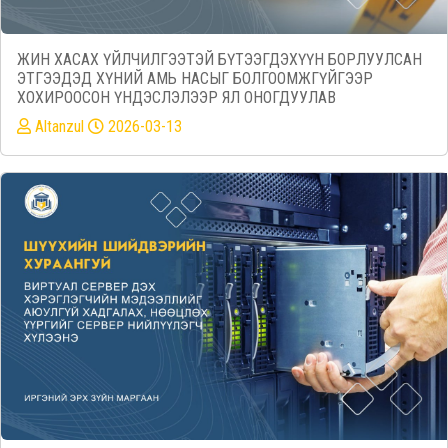
ЖИН ХАСАХ ҮЙЛЧИЛГЭЭТЭЙ БҮТЭЭГДЭХҮҮН БОРЛУУЛСАН
ЭТГЭЭДЭД ХҮНИЙ АМЬ НАСЫГ БОЛГООМЖГҮЙГЭЭР
ХОХИРООСОН ҮНДЭСЛЭЛЭЭР ЯЛ ОНОГДУУЛАВ
Altanzul
2026-03-13