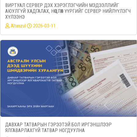
ВИРТУАЛ СЕРВЕР ДЭХ ХЭРЭГЛЭГЧИЙН МЭДЭЭЛЛИЙГ
АЮУЛГҮЙ ХАДГАЛАХ, НӨӨЦЛӨХ ҮҮРГИЙГ СЕРВЕР НИЙЛҮҮЛЭГЧ
ХҮЛЭЭНЭ
Altanzul
2026-03-11
ДАВХАР ТАТВАРЫН ГЭРЭЭТЭЙ БОЛ ИРГЭНШЛЭЭР
ЯЛГАВАРЛАХГҮЙ ТАТВАР НОГДУУЛНА