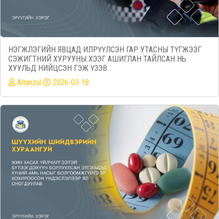
НЭГЖЛЭГИЙН ЯВЦАД ИЛРҮҮЛСЭН ГАР УТАСНЫ ТҮГЖЭЭГ
СЭЖИГТНИЙ ХУРУУНЫ ХЭЭГ АШИГЛАН ТАЙЛСАН НЬ
ХУУЛЬД НИЙЦСЭН ГЭЖ ҮЗЭВ
Altanzul
2026-03-18