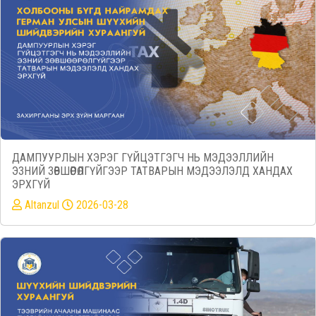
ДАМПУУРЛЫН ХЭРЭГ ГҮЙЦЭТГЭГЧ НЬ МЭДЭЭЛЛИЙН
ЭЗНИЙ ЗӨВШӨӨРӨЛГҮЙГЭЭР ТАТВАРЫН МЭДЭЭЛЭЛД ХАНДАХ
ЭРХГҮЙ
Altanzul
2026-03-28