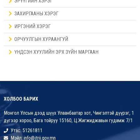
ЭРҮҮГИЙН ХЭРЭГ
ЗАХИРГААНЫ ХЭРЭГ
ИРГЭНИЙ ХЭРЭГ
ОРЧУУЛГЫН ХУРААНГУЙ
ҮНДСЭН ХУУЛИЙН ЭРХ ЗҮЙН МАРГААН
ХОЛБОО БАРИХ
Монгол Улсын дээд шүүх Улаанбаатар хот, Чингэлтэй дүүрэг, 1
дүгээр хороо, Бага тойруу 15160, Ц.Жигжиджавын гудамж 7/1
Утас: 51261811
Мэйл: info@jtrii.gov.mn