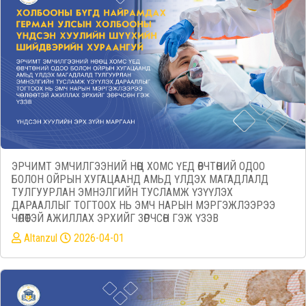
ЭРЧИМТ ЭМЧИЛГЭЭНИЙ НӨӨЦ ХОМС ҮЕД ӨВЧТӨНИЙ ОДОО
БОЛОН ОЙРЫН ХУГАЦААНД АМЬД ҮЛДЭХ МАГАДЛАЛД
ТУЛГУУРЛАН ЭМНЭЛГИЙН ТУСЛАМЖ ҮЗҮҮЛЭХ
ДАРААЛЛЫГ ТОГТООХ НЬ ЭМЧ НАРЫН МЭРГЭЖЛЭЭРЭЭ
ЧӨЛӨӨТЭЙ АЖИЛЛАХ ЭРХИЙГ ЗӨРЧСӨН ГЭЖ ҮЗЭВ
Altanzul
2026-04-01