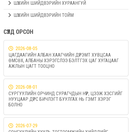
ШҮҮХИЙН ШИЙДВЭРИЙН ХУРААНГУЙ
ШҮҮХИЙН ШИЙДВЭРИЙН ТОЙМ
СҮҮЛД ОРСОН
2026-08-05
ЦАГДААГИЙН АЛБАН ХААГЧИЙН ДҮРЭМТ ХУВЦСАА
ӨМСӨХ, АЛБАНЫ ХЭРЭГСЛЭЭ БЭЛТГЭХ ЦАГ ХУГАЦААГ
АЖЛЫН ЦАГТ ТООЦНО
2026-08-01
СУРГУУЛИЙН ОРЧИНД СУРАГЧДЫН НҮҮР, ЦЭЭЖ ХЭСГИЙГ
НУУЦААР ДҮРС БИЧЛЭГТ БУУЛГАХ НЬ ГЭМТ ХЭРЭГ
БОЛНО
2026-07-29