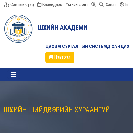
Сайтын бүтэц
Календарь
Үсгийн фонт
Хайлт
En
ШҮҮХИЙН АКАДЕМИ
ЦАХИМ СУРГАЛТЫН СИСТЕМД ХАНДАХ
Нэвтрэх
ШҮҮХИЙН ШИЙДВЭРИЙН ХУРААНГУЙ