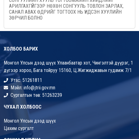
СОНГУУЛИЙН ХУУЛЬ ТОГТООМЖИЙН ХИЙДЛИЙГ
АРИЛГАХГҮЙГЭЭР НӨХӨН СОНГУУЛЬ ТОВЛОН ЗАРЛАХ,
САНАЛ АВАХ ӨДРИЙГ ТОГТООХ НЬ ҮНДСЭН ХУУЛИЙН
ЗӨРЧИЛ БОЛНО
ХОЛБОО БАРИХ
Монгол Улсын дээд шүүх Улаанбаатар хот, Чингэлтэй дүүрэг, 1
дүгээр хороо, Бага тойруу 15160, Ц.Жигжиджавын гудамж 7/1
Утас: 51261811
Мэйл: info@jtrii.gov.mn
Сургалтын төв: 51263239
ЧУХАЛ ХОЛБООС
Монгол Улсын дээд шүүх
Цахим сургалт