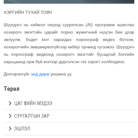
ХЭРГИЙН ТУХАЙ ТОВЧ
Шүүгдэгч нь хиймэл оюунд суурилсан (AI) программ ашиглан
хохирогч эмэгтэйн царайг порно жүжигчний нүцгэн бие дээр
эвлүүлж, бодит мэт харагдах порнограф видео бүтээж,
хохирогчийн зөвшөөрөлгүйгээр кибер орчинд түгээжээ. Шүүгдэгч
нь порнограф видеонд хохирогч эмэгтэйг бусадтай бэлгийн
харьцаанд орж буй мэтээр дүрсэлсэн гэх хэрэгт холбогджээ.
Дэлгэрэнгүйг
энд дарж
уншина уу.
Төрөл
ЦАГ ҮЕИЙН МЭДЭЭ
СУРГАЛТЫН ЗАР
ЭШЛЭЛ