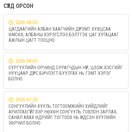
СҮҮЛД ОРСОН
2026-08-05
ЦАГДААГИЙН АЛБАН ХААГЧИЙН ДҮРЭМТ ХУВЦСАА
ӨМСӨХ, АЛБАНЫ ХЭРЭГСЛЭЭ БЭЛТГЭХ ЦАГ ХУГАЦААГ
АЖЛЫН ЦАГТ ТООЦНО
2026-08-01
СУРГУУЛИЙН ОРЧИНД СУРАГЧДЫН НҮҮР, ЦЭЭЖ ХЭСГИЙГ
НУУЦААР ДҮРС БИЧЛЭГТ БУУЛГАХ НЬ ГЭМТ ХЭРЭГ
БОЛНО
2026-07-29
СОНГУУЛИЙН ХУУЛЬ ТОГТООМЖИЙН ХИЙДЛИЙГ
АРИЛГАХГҮЙГЭЭР НӨХӨН СОНГУУЛЬ ТОВЛОН ЗАРЛАХ,
САНАЛ АВАХ ӨДРИЙГ ТОГТООХ НЬ ҮНДСЭН ХУУЛИЙН
ЗӨРЧИЛ БОЛНО