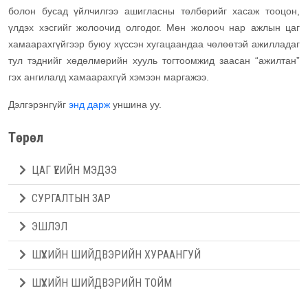
болон бусад үйлчилгээ ашигласны төлбөрийг хасаж тооцон,
үлдэх хэсгийг жолоочид олгодог. Мөн жолооч нар ажлын цаг
хамаарахгүйгээр буюу хүссэн хугацаандаа чөлөөтэй ажилладаг
тул тэднийг хөдөлмөрийн хууль тогтоомжид заасан “ажилтан”
гэх ангилалд хамаарахгүй хэмээн маргажээ.
Дэлгэрэнгүйг
энд дарж
уншина уу.
Төрөл
ЦАГ ҮЕИЙН МЭДЭЭ
СУРГАЛТЫН ЗАР
ЭШЛЭЛ
ШҮҮХИЙН ШИЙДВЭРИЙН ХУРААНГУЙ
ШҮҮХИЙН ШИЙДВЭРИЙН ТОЙМ