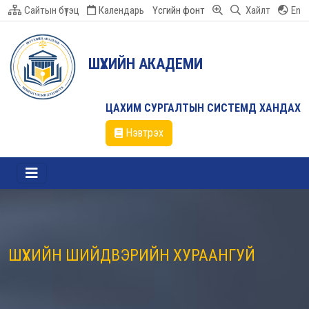
Сайтын бүтэц
Календарь
Үсгийн фонт
Хайлт
En
ШҮҮХИЙН АКАДЕМИ
ЦАХИМ СУРГАЛТЫН СИСТЕМД ХАНДАХ
Нэвтрэх
ШҮҮХИЙН ШИЙДВЭРИЙН ХУРААНГУЙ