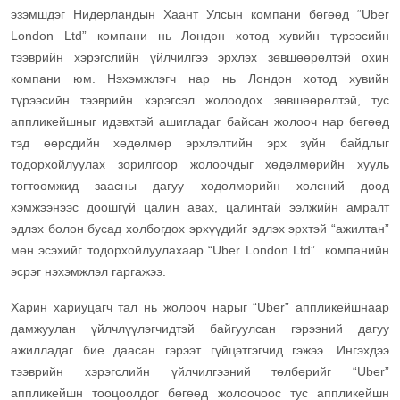
эзэмшдэг Нидерландын Хаант Улсын компани бөгөөд “Uber
London Ltd” компани нь Лондон хотод хувийн түрээсийн
тээврийн хэрэгслийн үйлчилгээ эрхлэх зөвшөөрөлтэй охин
компани юм. Нэхэмжлэгч нар нь Лондон хотод хувийн
түрээсийн тээврийн хэрэгсэл жолоодох зөвшөөрөлтэй, тус
аппликейшныг идэвхтэй ашигладаг байсан жолооч нар бөгөөд
тэд өөрсдийн хөдөлмөр эрхлэлтийн эрх зүйн байдлыг
тодорхойлуулах зорилгоор жолоочдыг хөдөлмөрийн хууль
тогтоомжид заасны дагуу хөдөлмөрийн хөлсний доод
хэмжээнээс доошгүй цалин авах, цалинтай ээлжийн амралт
эдлэх болон бусад холбогдох эрхүүдийг эдлэх эрхтэй “ажилтан”
мөн эсэхийг тодорхойлуулахаар “Uber London Ltd” компанийн
эсрэг нэхэмжлэл гаргажээ.
Харин хариуцагч тал нь жолооч нарыг “Uber” аппликейшнаар
дамжуулан үйлчлүүлэгчидтэй байгуулсан гэрээний дагуу
ажилладаг бие даасан гэрээт гүйцэтгэгчид гэжээ. Ингэхдээ
тээврийн хэрэгслийн үйлчилгээний төлбөрийг “Uber”
аппликейшн тооцоолдог бөгөөд жолоочоос тус аппликейшн