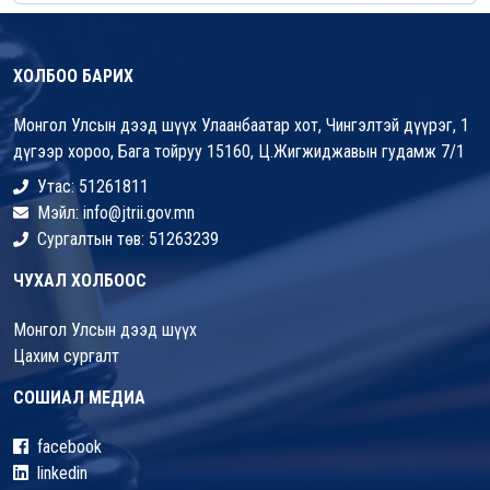
ХОЛБОО БАРИХ
Монгол Улсын дээд шүүх Улаанбаатар хот, Чингэлтэй дүүрэг, 1
дүгээр хороо, Бага тойруу 15160, Ц.Жигжиджавын гудамж 7/1
Утас: 51261811
Мэйл: info@jtrii.gov.mn
Сургалтын төв: 51263239
ЧУХАЛ ХОЛБООС
Монгол Улсын дээд шүүх
Цахим сургалт
СОШИАЛ МЕДИА
facebook
linkedin