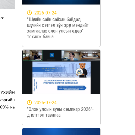
2026-07-24
но:
"Шүүхийн сайн сайхан байдал,
шүүгчийн сэтгэл зүйн эрүүл мэндийг
хамгаалах олон улсын өдөр"
тохиож байна
ШҮҮХИЙН
хэргийн
2026-07-24
.69% нь
"Олон улсын зуны семинар 2026"-
д илтгэл тавилаа