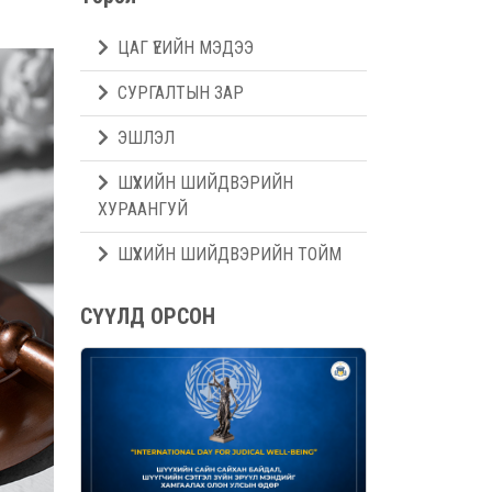
ЦАГ ҮЕИЙН МЭДЭЭ
СУРГАЛТЫН ЗАР
ЭШЛЭЛ
ШҮҮХИЙН ШИЙДВЭРИЙН
ХУРААНГУЙ
ШҮҮХИЙН ШИЙДВЭРИЙН ТОЙМ
СҮҮЛД ОРСОН