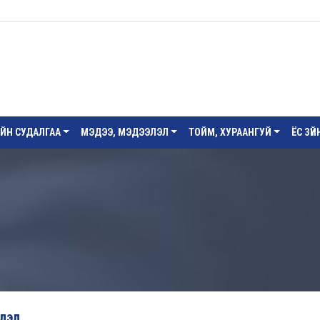
ИЙН СУДАЛГАА
МЭДЭЭ, МЭДЭЭЛЭЛ
ТОЙМ, ХУРААНГУЙ
ЁС ЗҮ
слэл