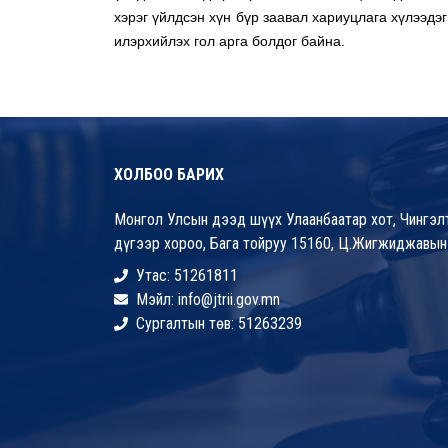
хэрэг үйлдсэн хүн бүр заавал хариуцлага хүлээдэ
илэрхийлэх гол арга болдог байна.
ХОЛБОО БАРИХ
Монгол Улсын дээд шүүх Улаанбаатар хот, Чингэлт
дүгээр хороо, Бага тойруу 15160, Ц.Жигжиджавын
Утас: 51261811
Мэйл: info@jtrii.gov.mn
Сургалтын төв: 51263239