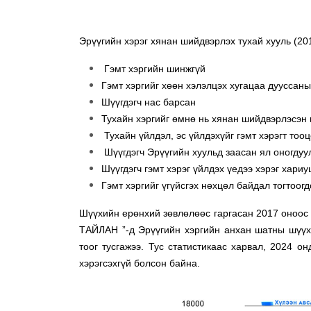
Эрүүгийн хэрэг хянан шийдвэрлэх тухай хууль (20
Гэмт хэргийн шинжгүй
Гэмт хэргийг хөөн хэлэлцэх хугацаа дууссаны
Шүүгдэгч нас барсан
Тухайн хэргийг өмнө нь хянан шийдвэрлэсэн
Тухайн үйлдэл, эс үйлдэхүйг гэмт хэрэгт тоо
Шүүгдэгч Эрүүгийн хуульд заасан ял оногдуу
Шүүгдэгч гэмт хэрэг үйлдэх үедээ хэрэг хариу
Гэмт хэргийг үгүйсгэх нөхцөл байдал тогтоогд
Шүүхийн ерөнхий зөвлөлөөс гаргасан 2017 оноо
ТАЙЛАН ”-д Эрүүгийн хэргийн анхан шатны шүүх 
тоог тусгажээ. Тус статистикаас харвал, 2024 о
хэрэгсэхгүй болсон байна.