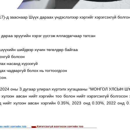
17)-д зааснаар Шүүх дараах үндэслэлээр хэргийг хэрэгсэхгүй болго
 дараа эрүүгийн хэрэг үүсгэж яллагдагчаар татсан
 шүүхийн шийдвэр хүчин төгөлдөр байгаа
цохгүй болсон
лах насанд хүрээгүй
цах чадваргүй болох нь тогтоогдсон
сон.
с 2024 оны 3 дугаар улирал хүртэлх хугацааны “МОНГОЛ УЛСЫН 
хүлээн авсан нийт хэргийн тоо болон нийт хэрэгсэхгүй болгосон 
нд нийт хүлээн авсан хэргийн 0.35%, 2023 онд 0.33%, 2022 онд 0