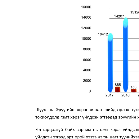
Шүүх нь Эрүүгийн хэрэг хянан шийдвэрлэх туха
тохиолдолд гэмт хэрэг үйлдсэн этгээдэд эрүүгий
Ял гарцаагүй байх зарчим нь гэмт хэрэг үйлдсэн
үйлдсэн этгээд эрт орой хэзээ нэгэн цагт түүнийх