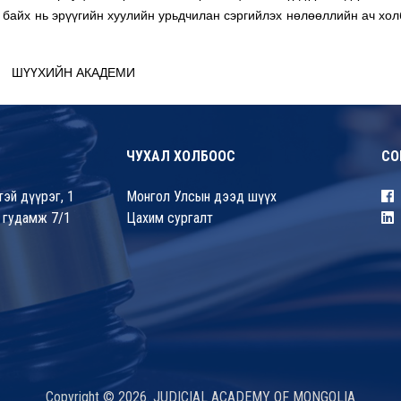
г байх нь эрүүгийн хуулийн урьдчилан сэргийлэх нөлөөллийн ач хол
ШҮҮХИЙН АКАДЕМИ
ЧУХАЛ ХОЛБООС
СО
эй дүүрэг, 1
Монгол Улсын дээд шүүх
 гудамж 7/1
Цахим сургалт
Copyright © 2026. JUDICIAL ACADEMY OF MONGOLIA