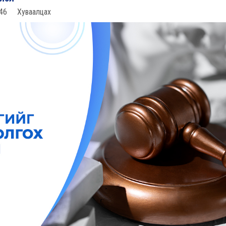
46
Хуваалцах