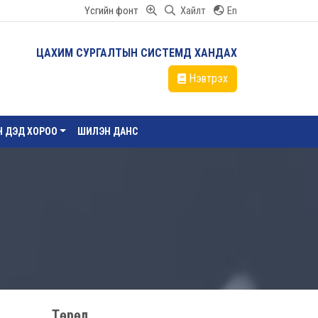
Үсгийн фонт
Хайлт
En
ЦАХИМ СУРГАЛТЫН СИСТЕМД ХАНДАХ
Нэвтрэх
ЙН ДЭД ХОРОО
ШИЛЭН ДАНС
Төрөл