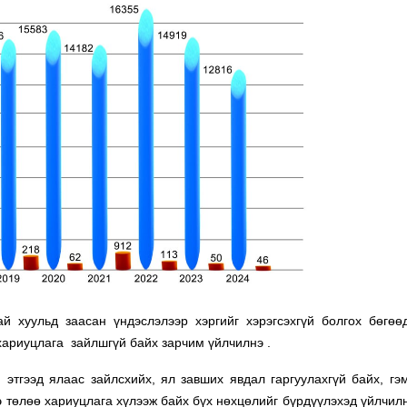
й хуульд заасан үндэслэлээр хэргийг хэрэгсэхгүй болгох бөгөө
н хариуцлага зайлшгүй байх зарчим үйлчилнэ .
 этгээд ялаас зайлсхийх, ял завших явдал гаргуулахгүй байх, гэм
ээ төлөө хариуцлага хүлээж байх бүх нөхцөлийг бүрдүүлэхэд үйлчил