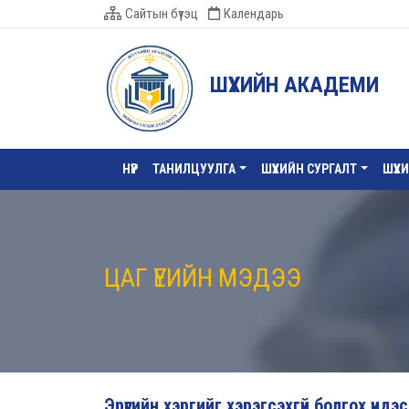
Сайтын бүтэц
Календарь
ШҮҮХИЙН АКАДЕМИ
НҮҮР
ТАНИЛЦУУЛГА
ШҮҮХИЙН СУРГАЛТ
ШҮҮХ
ЦАГ ҮЕИЙН МЭДЭЭ
Эрүүгийн хэргийг хэрэгсэхгүй болгох үндэ