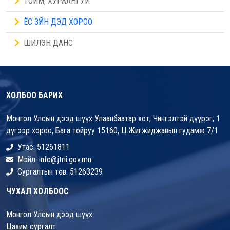
ТОЙМ, ХУРААНГУЙ
ЁС ЗҮЙН ДЭД ХОРОО
ШИЛЭН ДАНС
ХОЛБОО БАРИХ
Монгол Улсын дээд шүүх Улаанбаатар хот, Чингэлтэй дүүрэг, 1
дүгээр хороо, Бага тойруу 15160, Ц.Жигжиджавын гудамж 7/1
Утас: 51261811
Мэйл: info@jtrii.gov.mn
Сургалтын төв: 51263239
ЧУХАЛ ХОЛБООС
Монгол Улсын дээд шүүх
Цахим сургалт