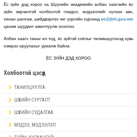
Ёс зүйн дэд хороо нь Шүүхийн академийн албан хаагчийн ёс
зүйн зөрчилтэй холбоотой гомдол, мэдээллийг хүлээн авч,
хянан шалгаж, шийдвэрлэх чиг үүргийн хүрээнд
ec@jtrii.gov.mn
цахим шууданг ажиллуулж эхэллээ.
Албан хаагч таныг ил тод, ёс зүйтэй соёлыг төлөвшүүлэхэд хувь
нэмрээ оруулахыг уриалж байна.
ЁС ЗҮЙН ДЭД ХОРОО
Холбоотой цэсүүд
ТАНИЛЦУУЛГА
ШҮҮХИЙН СУРГАЛТ
ШҮҮХИЙН СУДАЛГАА
МЭДЭЭ, МЭДЭЭЛЭЛ