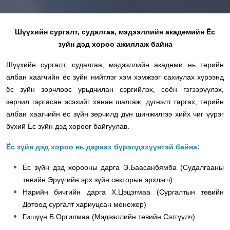
Шүүхийн сургалт, судалгаа, мэдээллийн академийн Ёс
зүйн дэд хороо ажиллаж байна
Шүүхийн сургалт, судалгаа, мэдээллийн академи нь төрийн
албан хаагчийн ёс зүйн нийтлэг хэм хэмжээг сахиулах хүрээнд
ёс зүйн зөрчлөөс урьдчилан сэргийлэх, соён гэгээрүүлэх,
зөрчил гаргасан эсэхийг хянан шалгаж, дүгнэлт гаргах, төрийн
албан хаагчийн ёс зүйн зөрчилд дүн шинжилгээ хийх чиг үүрэг
бүхий Ёс зүйн дэд хороог байгуулав.
Ёс зүйн дэд хороо нь дараах бүрэлдэхүүнтэй байна:
Ёс зүйн дэд хорооны дарга Э.Баасанбямба (Судалгааны
төвийн Эрүүгийн эрх зүйн секторын эрхлэгч)
Нарийн бичгийн дарга Х.Цэцэгмаа (Сургалтын төвийн
Дотоод сургалт хариуцсан менежер)
Гишүүн Б.Оргилмаа (Мэдээллийн төвийн Сэтгүүлч)