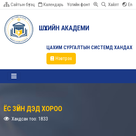
Сайтын бүтэц
Календарь
Үсгийн фонт
Хайлт
En
ШҮҮХИЙН АКАДЕМИ
ЦАХИМ СУРГАЛТЫН СИСТЕМД ХАНДАХ
Нэвтрэх
ЁС ЗҮЙН ДЭД ХОРОО
Хандсан тоо: 1833