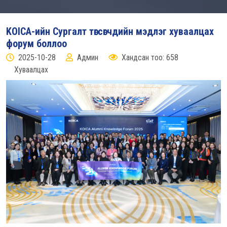
KOICA-ийн Сургалт төгсөгчдийн мэдлэг хуваалцах
форум боллоо
2025-10-28
Админ
Хандсан тоо: 658
Хуваалцах