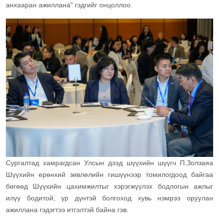
анхааран ажиллана" гэдгийг онцоллоо.
Сургалтад хамрагдсан Улсын дээд шүүхийн шүүгч П.Золзаяа
Шүүхийн ерөнхий зөвлөлийн гишүүнээр томилогдоод байгаа
бөгөөд Шүүхийн цахимжилтыг хэрэгжүүлэх бодлогын ажлыг
илүү бодитой, үр дүнтэй болгоход хувь нэмрээ оруулан
ажиллана гэдэгтээ итгэлтэй байна гэв.