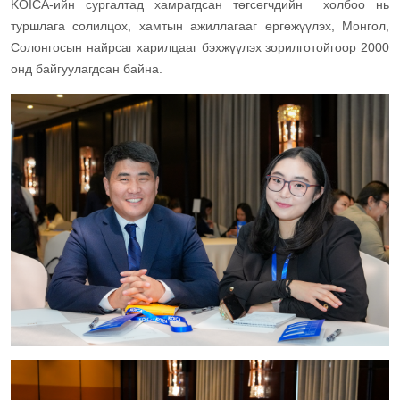
KOICA-ийн сургалтад хамрагдсан төгсөгчдийн холбоо нь
туршлага солилцох, хамтын ажиллагааг өргөжүүлэх, Монгол,
Солонгосын найрсаг харилцааг бэхжүүлэх зорилготойгоор 2000
онд байгуулагдсан байна.