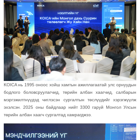
KOICA нь 1995 оноос хойш хамтын ажиллагаатай улс орнуудын
бодлого боловсруулагчид, төрийн албан хаагчид, салбарын
мэргэжилтнүүдэд чиглэсэн сургалтын төслүүдийг хэрэгжүүлж
эхэлсэн. 2025 оны байдлаар нийт 3300 гаруй Монгол Улсын
төрийн албан хаагч сургалтад хамрагджээ.