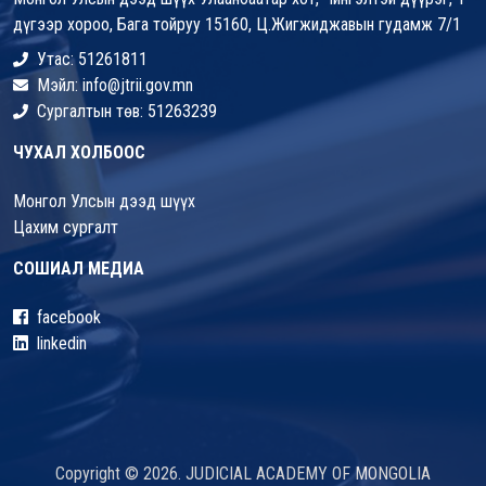
дүгээр хороо, Бага тойруу 15160, Ц.Жигжиджавын гудамж 7/1
Утас: 51261811
Мэйл: info@jtrii.gov.mn
Сургалтын төв: 51263239
ЧУХАЛ ХОЛБООС
Монгол Улсын дээд шүүх
Цахим сургалт
СОШИАЛ МЕДИА
facebook
linkedin
Copyright © 2026. JUDICIAL ACADEMY OF MONGOLIA