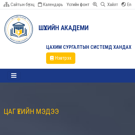
Сайтын бүтэц
Календарь
Үсгийн фонт
Хайлт
En
ШҮҮХИЙН АКАДЕМИ
ЦАХИМ СУРГАЛТЫН СИСТЕМД ХАНДАХ
Нэвтрэх
ЦАГ ҮЕИЙН МЭДЭЭ