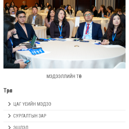
МЭДЭЭЛЛИЙН ТӨВ
Төрөл
ЦАГ ҮЕИЙН МЭДЭЭ
СУРГАЛТЫН ЗАР
ЭШЛЭЛ