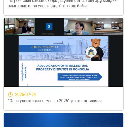
"Шүүхийн сайн сайхан байдал, шүүгчийн сэтгэл зүйн эрүүл мэндийг
хамгаалах олон улсын өдөр" тохиож байна
2026-07-24
"Олон улсын зуны семинар 2026"-д илтгэл тавилаа