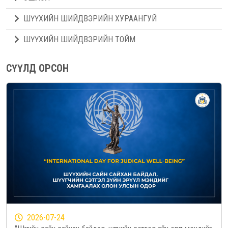
ШҮҮХИЙН ШИЙДВЭРИЙН ХУРААНГУЙ
ШҮҮХИЙН ШИЙДВЭРИЙН ТОЙМ
СҮҮЛД ОРСОН
2026-07-24