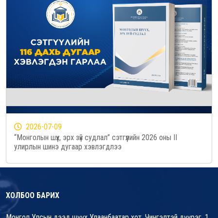
2026-07-09
“Монголын шүүх, эрх зүй судлал” сэтгүүлийн 2026 оны II
улирлын шинэ дугаар хэвлэгдлээ
ХОЛБОО БАРИХ
Монгол Улсын дээд шүүх Улаанбаатар хот, Чингэлтэй дүүрэг, 1