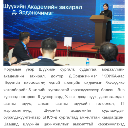
Форумын үеэр Шүүхийн сургалт, судалгаа, мэдээллийн
академийн захирал, доктор Д.Эрдэнэчимэг “КОЙКА-аас
Шүүхийн цахимжилт, хүний нөөцийн чадавхыг бэхжүүлэх
хөтөлбөрийг 3 жилийн хугацаатай хэрэгжүүлэхээр болсон. Энэ
хүрээнд өнгөрсөн 9 дүгээр сард Улсын дээд шүүх, давж заалдах
шатны шүүх, анхан шатны шүүхийн төлөөлөл, IT
мэргэжилтнүүд, Шүүхийн академийн судлаачдын
бүрэлдэхүүнтэйгээр БНСУ-д сургалтад амжилттай хамрагдсан.
Цаашид шүүхийн цахимжилтыг амжилттай хэрэгжүүлэхэд