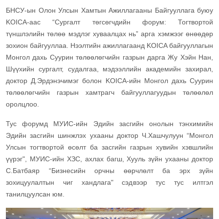
БНСУ-ын Олон Улсын Хамтын Ажиллагааны Байгууллага буюу
KOICA-аас “Сургалт төгсөгчдийн форум: Тогтвортой
түншлэлийн төлөө мэдлэг хуваалцах нь” арга хэмжээг өнөөдөр
зохион байгууллаа. Нээлтийн ажиллагаанд KOICA байгууллагын
Монгол дахь Суурин төлөөлөгчийн газрын дарга Жу Хэйн Нан,
Шүүхийн сургалт, судалгаа, мэдээллийн академийн захирал,
доктор Д.Эрдэнэчимэг болон KOICA-ийн Монгол дахь Суурин
төлөөлөгчийн газрын хамтрагч байгууллагуудын төлөөлөл
оролцлоо.
Тус форумд МУИС-ийн Эдийн засгийн онолын тэнхимийн
Эдийн засгийн шинжлэх ухааны доктор Ч.Хашчулуун “Монгол
Улсын тогтвортой өсөлт ба засгийн газрын хувийн хэвшлийн
үүрэг", МУИС-ийн ХЗС, ахлах багш, Хууль зүйн ухааны доктор
С.Батбаяр “Бизнесийн орчны өөрчлөлт ба эрх зүйн
зохицуулалтын чиг хандлага" сэдвээр тус тус илтгэл
танилцуулсан юм.