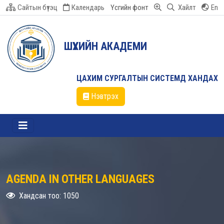
Сайтын бүтэц
Календарь
Үсгийн фонт
Хайлт
En
ШҮҮХИЙН АКАДЕМИ
ЦАХИМ СУРГАЛТЫН СИСТЕМД ХАНДАХ
Нэвтрэх
AGENDA IN OTHER LANGUAGES
Хандсан тоо: 1050