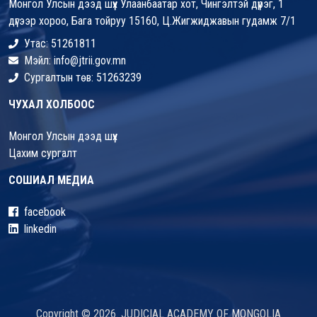
Монгол Улсын дээд шүүх Улаанбаатар хот, Чингэлтэй дүүрэг, 1
дүгээр хороо, Бага тойруу 15160, Ц.Жигжиджавын гудамж 7/1
Утас: 51261811
Мэйл: info@jtrii.gov.mn
Сургалтын төв: 51263239
ЧУХАЛ ХОЛБООС
Монгол Улсын дээд шүүх
Цахим сургалт
СОШИАЛ МЕДИА
facebook
linkedin
Copyright © 2026. JUDICIAL ACADEMY OF MONGOLIA