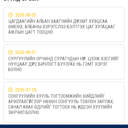
2026-08-05
ЦАГДААГИЙН АЛБАН ХААГЧИЙН ДҮРЭМТ ХУВЦСАА
ӨМСӨХ, АЛБАНЫ ХЭРЭГСЛЭЭ БЭЛТГЭХ ЦАГ ХУГАЦААГ
АЖЛЫН ЦАГТ ТООЦНО
2026-08-01
СУРГУУЛИЙН ОРЧИНД СУРАГЧДЫН НҮҮР, ЦЭЭЖ ХЭСГИЙГ
НУУЦААР ДҮРС БИЧЛЭГТ БУУЛГАХ НЬ ГЭМТ ХЭРЭГ
БОЛНО
2026-07-29
СОНГУУЛИЙН ХУУЛЬ ТОГТООМЖИЙН ХИЙДЛИЙГ
АРИЛГАХГҮЙГЭЭР НӨХӨН СОНГУУЛЬ ТОВЛОН ЗАРЛАХ,
САНАЛ АВАХ ӨДРИЙГ ТОГТООХ НЬ ҮНДСЭН ХУУЛИЙН
ЗӨРЧИЛ БОЛНО