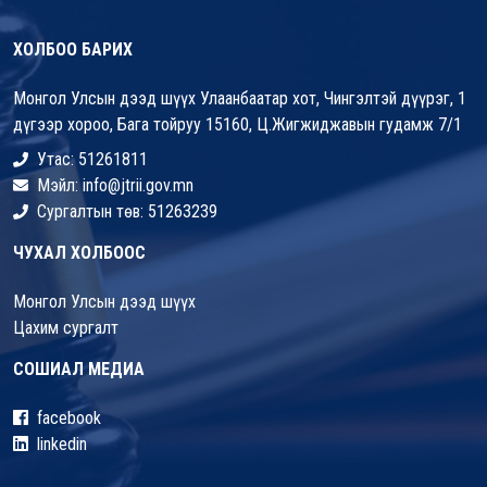
ХОЛБОО БАРИХ
Монгол Улсын дээд шүүх Улаанбаатар хот, Чингэлтэй дүүрэг, 1
дүгээр хороо, Бага тойруу 15160, Ц.Жигжиджавын гудамж 7/1
Утас: 51261811
Мэйл: info@jtrii.gov.mn
Сургалтын төв: 51263239
ЧУХАЛ ХОЛБООС
Монгол Улсын дээд шүүх
Цахим сургалт
СОШИАЛ МЕДИА
facebook
linkedin