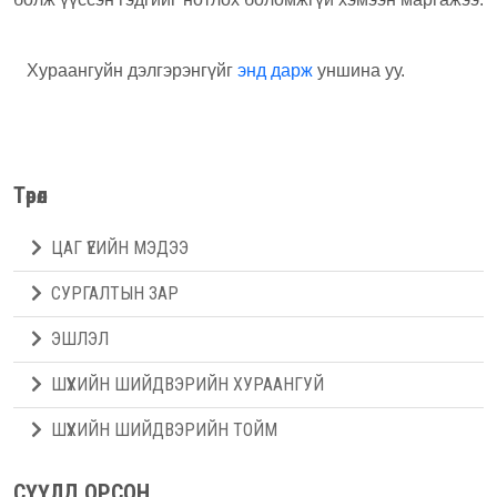
Хураангуйн дэлгэрэнгүйг
энд дарж
уншина уу.
Төрөл
ЦАГ ҮЕИЙН МЭДЭЭ
СУРГАЛТЫН ЗАР
ЭШЛЭЛ
ШҮҮХИЙН ШИЙДВЭРИЙН ХУРААНГУЙ
ШҮҮХИЙН ШИЙДВЭРИЙН ТОЙМ
СҮҮЛД ОРСОН