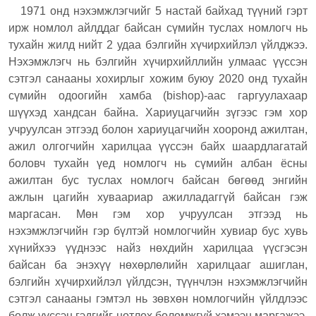
1971 онд нэхэмжлэгчийг 5 настай байхад түүний гэрт
ирж номлол айлддаг байсан сүмийн туслах номлогч нь
тухайн жилд нийт 2 удаа бэлгийн хүчирхийлэл үйлджээ.
Нэхэмжлэгч нь бэлгийн хүчирхийллийн улмаас үүссэн
сэтгэл санааны хохирлыг хожим буюу 2020 онд тухайн
сүмийн одоогийн хамба (bishop)-аас
гаргуулахаар
шүүхэд хандсан байна. Хариуцагчийн зүгээс гэм хор
учруулсан этгээд болон хариуцагчийн хооронд ажилтан,
ажил олгогчийн харилцаа үүссэн байх шаардлагатай
боловч тухайн үед номлогч нь сүмийн албан ёсны
ажилтан бус туслах номлогч байсан бөгөөд энгийн
ажлын цагийн хуваариар ажилладаггүй байсан гэж
маргасан. Мөн гэм хор учруулсан этгээд нь
нэхэмжлэгчийн гэр бүлтэй номлогчийн хувиар бус хувь
хүнийхээ үүднээс найз нөхдийн харилцаа үүсгэсэн
байсан ба энэхүү нөхөрлөлийн харилцааг ашиглан,
бэлгийн хүчирхийлэл үйлдсэн, түүнчлэн нэхэмжлэгчийн
сэтгэл санааны гэмтэл нь зөвхөн номлогчийн үйлдлээс
болж үүссэн гэдгийг нотлох боломжгүй хэмээн маргажээ.