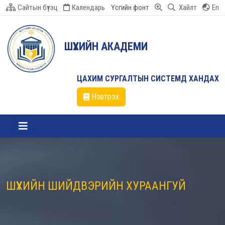
Сайтын бүтэц
Календарь
Үсгийн фонт
Хайлт
En
ШҮҮХИЙН АКАДЕМИ
ЦАХИМ СУРГАЛТЫН СИСТЕМД ХАНДАХ
Нэвтрэх
ШҮҮХИЙН ШИЙДВЭРИЙН ХУРААНГУЙ