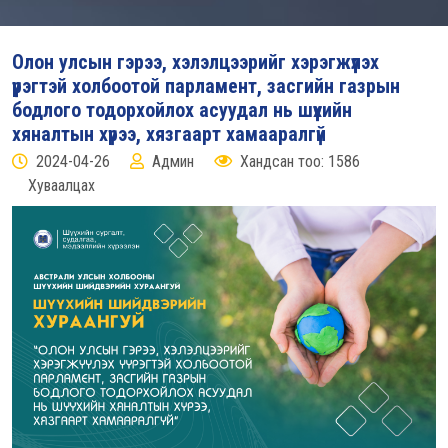
Олон улсын гэрээ, хэлэлцээрийг хэрэгжүүлэх
үүрэгтэй холбоотой парламент, засгийн газрын
бодлого тодорхойлох асуудал нь шүүхийн
хяналтын хүрээ, хязгаарт хамааралгүй
2024-04-26
Админ
Хандсан тоо: 1586
Хуваалцах