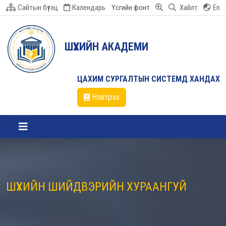
Сайтын бүтэц
Календарь
Үсгийн фонт
Хайлт
En
ШҮҮХИЙН АКАДЕМИ
ЦАХИМ СУРГАЛТЫН СИСТЕМД ХАНДАХ
Нэвтрэх
ШҮҮХИЙН ШИЙДВЭРИЙН ХУРААНГУЙ