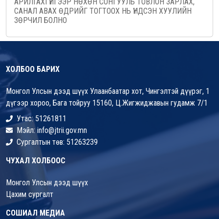
АРИЛГАХГҮЙГЭЭР НӨХӨН СОНГУУЛЬ ТОВЛОН ЗАРЛАХ,
САНАЛ АВАХ ӨДРИЙГ ТОГТООХ НЬ ҮНДСЭН ХУУЛИЙН
ЗӨРЧИЛ БОЛНО
ХОЛБОО БАРИХ
Монгол Улсын дээд шүүх Улаанбаатар хот, Чингэлтэй дүүрэг, 1
дүгээр хороо, Бага тойруу 15160, Ц.Жигжиджавын гудамж 7/1
Утас: 51261811
Мэйл: info@jtrii.gov.mn
Сургалтын төв: 51263239
ЧУХАЛ ХОЛБООС
Монгол Улсын дээд шүүх
Цахим сургалт
СОШИАЛ МЕДИА