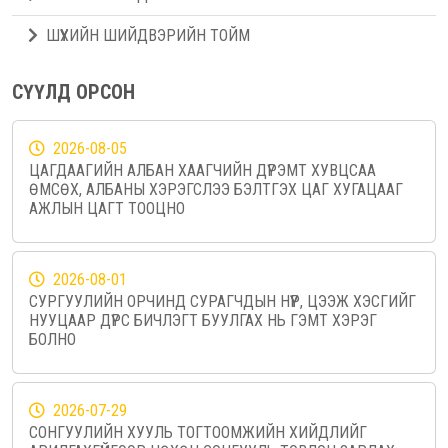
ШҮҮХИЙН ШИЙДВЭРИЙН ТОЙМ
СҮҮЛД ОРСОН
2026-08-05
ЦАГДААГИЙН АЛБАН ХААГЧИЙН ДҮРЭМТ ХУВЦСАА
ӨМСӨХ, АЛБАНЫ ХЭРЭГСЛЭЭ БЭЛТГЭХ ЦАГ ХУГАЦААГ
АЖЛЫН ЦАГТ ТООЦНО
2026-08-01
СУРГУУЛИЙН ОРЧИНД СУРАГЧДЫН НҮҮР, ЦЭЭЖ ХЭСГИЙГ
НУУЦААР ДҮРС БИЧЛЭГТ БУУЛГАХ НЬ ГЭМТ ХЭРЭГ
БОЛНО
2026-07-29
СОНГУУЛИЙН ХУУЛЬ ТОГТООМЖИЙН ХИЙДЛИЙГ