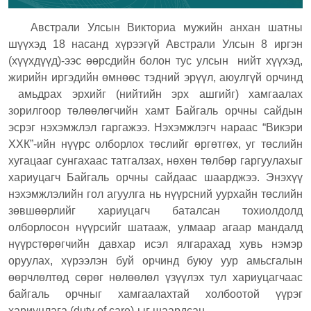
Австрали Улсын Викториа мужийн анхан шатны
шүүхэд 18 насанд хүрээгүй Австрали Улсын 8 иргэн
(хүүхдүүд)-ээс өөрсдийн болон тус улсын нийт хүүхэд,
жирийн иргэдийн өмнөөс тэдний эрүүл, аюулгүй орчинд
амьдрах эрхийг (нийтийн эрх ашгийг) хамгаалах
зорилгоор төлөөлөгчийн хамт Байгаль орчны сайдын
эсрэг нэхэмжлэл гаргажээ. Нэхэмжлэгч нараас “Викэри
ХХК”-ийн нүүрс олборлох төслийг өргөтгөх, уг төслийн
хугацааг сунгахаас татгалзах, нөхөн төлбөр гаргуулахыг
хариуцагч Байгаль орчны сайдаас шаарджээ. Энэхүү
нэхэмжлэлийн гол агуулга нь нүүрсний уурхайн төслийн
зөвшөөрлийг хариуцагч баталсан тохиолдолд
олборлосон нүүрсийг шатааж, улмаар агаар мандалд
нүүрстөрөгчийн давхар исэл ялгарахад хувь нэмэр
оруулах, хүрээлэн буй орчинд буюу уур амьсгалын
өөрчлөлтөд сөрөг нөлөөлөл үзүүлэх тул хариуцагчаас
байгаль орчныг хамгаалахтай холбоотой үүрэг
хариуцлага (duty of care)-ыг шаардсан.