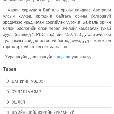
Харин хариуцагч Байгаль орчны сайдаас Австрали
улсын хүүхэд, иргэдийг байгаль орчны болзошгүй
эрсдэлээс урьдчилан сэргийлэх үүргийг Байгаль орчин
болон биологийн олон төрөл зүйлийг хамгаалах тухай
хууль (цаашид “EPBC” гэх) -ийн 130, 133 дугаар зүйлээр
тус яамны сайдад олгоогүй бөгөөд хүүхдүүд нэхэмжлэл
гаргах эрхгүй этгээд гэж маргасан.
Хураангуйн дэлгэрэнгүйг
энд дарж
уншина уу.
Төрөл
ЦАГ ҮЕИЙН МЭДЭЭ
СУРГАЛТЫН ЗАР
ЭШЛЭЛ
ШҮҮХИЙН ШИЙДВЭРИЙН ХУРААНГУЙ