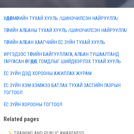
ХӨДӨЛМӨРИЙН ТУХАЙ ХУУЛЬ /ШИНЭЧИЛСЭН НАЙРУУЛГА/
ТӨРИЙН АЛБАНЫ ТУХАЙ ХУУЛЬ /ШИНЭЧИЛСЭН НАЙРУУЛГА/
ТӨРИЙН АЛБАН ХААГЧИЙН ЁС ЗҮЙН ТУХАЙ ХУУЛЬ
ИРГЭДЭЭС ТӨРИЙН БАЙГУУЛЛАГА, АЛБАН ТУШААЛТАНД
ГАРГАСАН ӨРГӨДӨЛ, ГОМДЛЫГ ШИЙДВЭРЛЭХ ТУХАЙ ХУУЛЬ
ЁС ЗҮЙН ДЭД ХОРООНЫ АЖИЛЛАХ ЖУРАМ
ЁС ЗҮЙН ХЭМ ХЭМЖЭЭ БАТЛАХ ТУХАЙ ЗАСГИЙН ГАЗРЫН
ТОГТООЛ
ЁС ЗҮЙН ХОРООНЫ ТОГТООЛ
Related pages
TRAINING AND PUBLIC AWARENESS