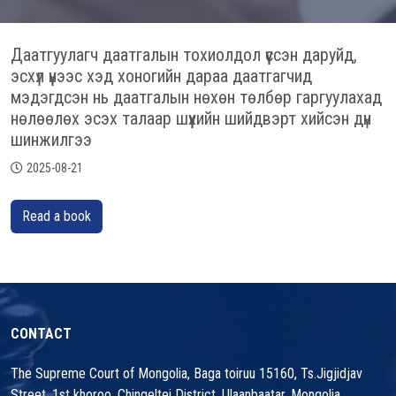
Даатгуулагч даатгалын тохиолдол үүссэн даруйд,
эсхүл үүнээс хэд хоногийн дараа даатгагчид
мэдэгдсэн нь даатгалын нөхөн төлбөр гаргуулахад
нөлөөлөх эсэх талаар шүүхийн шийдвэрт хийсэн дүн
шинжилгээ
2025-08-21
Read a book
CONTACT
The Supreme Court of Mongolia, Baga toiruu 15160, Ts.Jigjidjav
Street, 1st khoroo, Chingeltei District, Ulaanbaatar, Mongolia