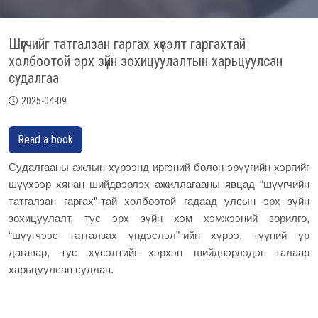
Шүүгчийг татгалзан гаргах хүсэлт гаргахтай
холбоотой эрх зүйн зохицуулалтын харьцуулсан
судалгаа
2025-04-09
Read a book
Судалгааны ажлын хүрээнд иргэний болон эрүүгийн хэргийг
шүүхээр хянан шийдвэрлэх ажиллагааны явцад “шүүгчийн
татгалзан гаргах”-тай холбоотой гадаад улсын эрх зүйн
зохицуулалт, тус эрх зүйн хэм хэмжээний зорилго,
“шүүгчээс татгалзах үндэслэл”-ийн хүрээ, түүний үр
дагавар, тус хүсэлтийг хэрхэн шийдвэрлэдэг талаар
харьцуулсан судлав.