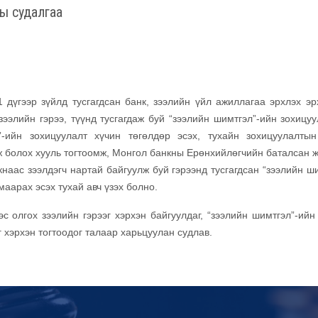
ы судалгаа
дүгээр зүйлд тусгагдсан банк, зээлийн үйл ажиллагаа эрхлэх эр
зээлийн гэрээ, түүнд тусгагдаж буй “зээлийн шимтгэл”-ийн зохицуу
-ийн зохицуулалт хүчин төгөлдөр эсэх, тухайн зохицуулалтын
ж болох хууль тогтоомж, Монгол банкны Ерөнхийлөгчийн баталсан 
аас зээлдэгч нартай байгуулж буй гэрээнд тусгагдсан “зээлийн ши
аарах эсэх тухай авч үзэх болно.
с олгох зээлийн гэрээг хэрхэн байгуулдаг, “зээлийн шимтгэл”-ийн
эг хэрхэн тогтоодог талаар харьцуулан судлав.