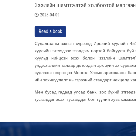
Зээлийн шимтгэлтэй холбоотой маргаан
2025-04-09
Read a book
Судалгааны ажлын хүрээнд Иргэний хуулийн 451 
хуулийн этгээдээс зээлдэгч нартай байгуулж буй 
хуульд нийцсэн эсэх болон “зээлийн шимтгэл”
үндэслэлийн талаар дотоодын эрх зүйн эх сурвал
судлахын зэрэгцээ Монгол Улсын арилжааны банкн
ийн зохицуулалт нь гэрээний стандарт нөхцөлд хам
Мөн бусад гадаад улсад банк, эрх бүхий этгээдээ
тусгагддаг эсэх, тусгагддаг бол түүний хувь хэмжэ