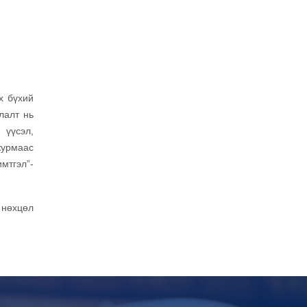
х бүхий
лалт нь
 үүсэл,
журмаас
мтгэл”-
 нөхцөл