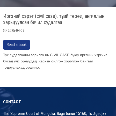
Иргэний хэрэг (civil case), түүний төрөл, ангиллын
харьцуулсан бичил судалгаа
2025-04-09
Read a book
Тус судалгааны зорилго нь CIVIL CASE буюу иргэний хэргийг
бусад улс орнуудад хэрхэн ойлгож хэрэглэж байгааг
тодруулахад оршино.
CONTACT
The Supreme Court of Mongolia, Baga toiruu 15160, Ts.Jigjidjav