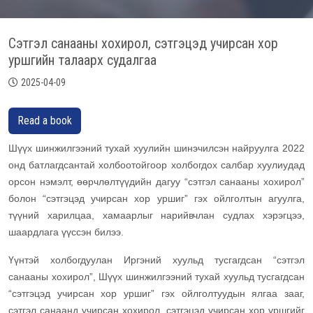
Сэтгэл санааны хохирол, сэтгэцэд учирсан хор
уршгийн талаарх судалгаа
2025-04-09
Read a book
Шүүх шинжилгээний тухай хуулийн шинэчилсэн найруулга 2022
онд батлагдсантай холбоотойгоор холбогдох салбар хуулиудад
орсон нэмэлт, өөрчлөлтүүдийн дагуу “сэтгэл санааны хохирол”
болон “сэтгэцэд учирсан хор уршиг” гэх ойлголтын агуулга,
түүний харилцаа, хамаарлыг нарийвчлан судлах хэрэгцээ,
шаардлага үүссэн билээ.
Үүнтэй холбогдуулан Иргэний хуульд тусгагдсан “сэтгэл
санааны хохирол”, Шүүх шинжилгээний тухай хуульд тусгагдсан
“сэтгэцэд учирсан хор уршиг” гэх ойлголтуудын ялгаа зааг,
сэтгэл санаанд учирсан хохирол, сэтгэцэд учирсан хор уршгийг