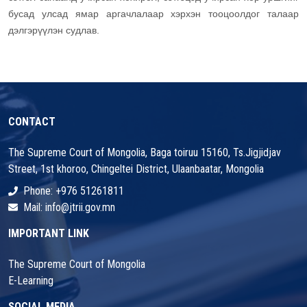
бусад улсад ямар аргачлалаар хэрхэн тооцоолдог талаар
дэлгэрүүлэн судлав.
CONTACT
The Supreme Court of Mongolia, Baga toiruu 15160, Ts.Jigjidjav
Street, 1st khoroo, Chingeltei District, Ulaanbaatar, Mongolia
Phone: +976 51261811
Mail: info@jtrii.gov.mn
IMPORTANT LINK
The Supreme Court of Mongolia
E-Learning
SOCIAL MEDIA