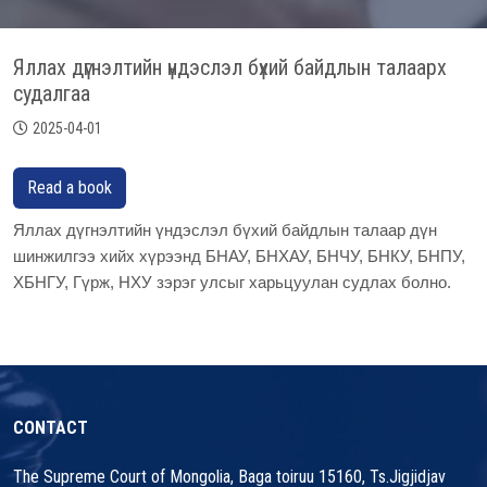
Яллах дүгнэлтийн үндэслэл бүхий байдлын талаарх
судалгаа
2025-04-01
Read a book
Яллах дүгнэлтийн үндэслэл бүхий байдлын талаар дүн
шинжилгээ хийх хүрээнд БНАУ, БНХАУ, БНЧУ, БНКУ, БНПУ,
ХБНГУ, Гүрж, НХУ зэрэг улсыг харьцуулан судлах болно.
CONTACT
The Supreme Court of Mongolia, Baga toiruu 15160, Ts.Jigjidjav