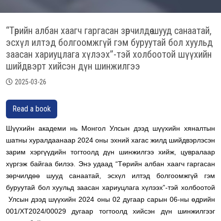
“Төрийн албан хаагч гаргасан зөрчилдөө шууд санаатай,
эсхүл илтэд болгоомжгүй гэм буруутай бол хуульд
заасан хариуцлага хүлээх”-тэй холбоотой шүүхийн
шийдвэрт хийсэн дүн шинжилгээ
2025-03-26
Read a book
Шүүхийн академи нь Монгол Улсын дээд шүүхийн хяналтын
шатны хуралдаанаар 2024 оны эхний хагас жилд шийдвэрлэсэн
зарим хэргүүдийн тогтоолд дүн шинжилгээ хийж, цувралаар
хүргэж байгаа билээ. Энэ удаад “Төрийн албан хаагч гаргасан
зөрчилдөө шууд санаатай, эсхүл илтэд болгоомжгүй гэм
буруутай бол хуульд заасан хариуцлага хүлээх”-тэй холбоотой
Улсын дээд шүүхийн 2024 оны 02 дугаар сарын 06-ны өдрийн
001/ХТ2024/00029 дугаар тогтоолд хийсэн дүн шинжилгээг