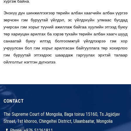
хүргэж байна.
Энэхүү дүн шинжилгээгээр төрийн албан хаагчийн албан үүргээ
зөрчсөн гэм буруутай үйлдэл, эс үйлдэхүйн улмаас бусдад
учирсан гэм хорыг түүний ажиллаж байгаа хуулийн этгээд буюу
төр хариуцан арилгах ба хэрэв тухайн төрийн албан хаагч шууд
санаатай буюу илтэд болгоомжгүй үйлдлээрээ гэм хор
учруулсан бол гэм хорыг арилгасан байгууллага төр хохирлоо
гэм буруутай этгээдээс шаардаж гаргуулах эрхтэй талаар
ойлголтыг нэгтгэн дүгнэлээ.
CONTACT
The Supreme Court of Mongolia, Baga toiruu 15160, Ts.Jigjidjav
Street, 1st khoroo, Chingeltei District, Ulaanbaatar, Mongolia
Phone: +976 51261811