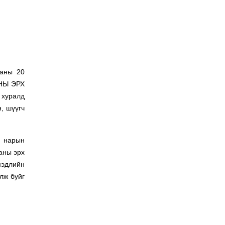
саны 20
АНЫ ЭРХ
 хуралд
, шүүгч
ч нарын
аны эрх
мэдлийн
лж буйг