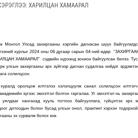
 ХЭРЭГЛЭЭ: ХАРИЛЦАН ХАМААРАЛ
м Монгол Улсад захиргааны хэргийн дагнасан шүүх байгуулагд
гээний хурлыг 2024 оны 06 дугаар сарын 04-ний өдөр “ЗАХИРГА
АН ХАМААРАЛ” сэдвийн хүрээнд зохион байгуулсан билээ. Тус
рк улсын захиргааны эрх зүйгээр дагнан судалгаа хийдэг эрдэмтэн
ага солилцсон.
хуралд оролцож илтгэлээ хэлэлцүүлж санал солилцсон илтгэг
кадемийн зүгээс эмхэтгэл болгон гаргалаа. Уг эмхэтгэл нь захирга
 уялдааг хангахад хууль тогтоох байгууллага, гүйцэтгэх эрх 
цоог дотоодын болон бусад улсын онол, практикт хэрхэн тодорхой
лгааны эх сурвалж болох юм.