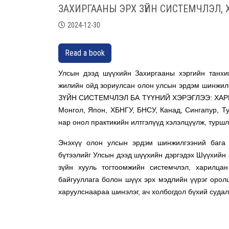
ЗАХИРГААНЫ ЭРХ ЗҮЙН СИСТЕМЧЛЭЛ,
2024-12-30
Read a book
Улсын дээд шүүхийн Захиргааны хэргийн танхи
жилийн ойд зориулсан олон улсын эрдэм шинжил
ЗҮЙН СИСТЕМЧЛЭЛ БА ТҮҮНИЙ ХЭРЭГЛЭЭ: ХАРИЛЦ
Монгол, Япон, ХБНГУ, БНСУ, Канад, Сингапур, Ту
нар онол практикийн илтгэлүүд хэлэлцүүлж, туршл
Энэхүү олон улсын эрдэм шинжилгээний бага 
бүтээлийг Улсын дээд шүүхийн дэргэдэх Шүүхийн а
зүйн хууль тогтоомжийн системчлэл, харилцан
байгууллага болон шүүх эрх мэдлийн үүрэг орол
харуулснаараа шинэлэг, ач холбогдол бүхий суда