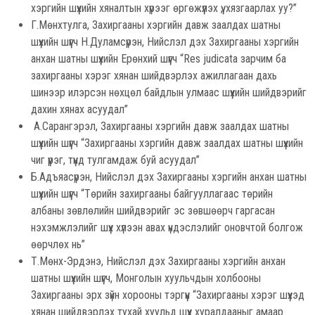
хэргийн шүүхийн хяналтын хүрээг өргөжүүлэх үү, хязгаарлах уу?”
Г.Мөнхтулга, Захиргааны хэргийн давж заалдах шатны
шүүхийн шүүгч Н.Дуламсүрэн, Нийслэл дэх Захиргааны хэргийн
анхан шатны шүүхийн Ерөнхий шүүгч “Res judicata зарчим ба
захиргааны хэрэг хянан шийдвэрлэх ажиллагаан дахь
шинээр илэрсэн нөхцөл байдлын улмаас шүүхийн шийдвэрийг
дахин хянах асуудал”
А.Сарангэрэл, Захиргааны хэргийн давж заалдах шатны
шүүхийн шүүгч “Захиргааны хэргийн давж заалдах шатны шүүхийн
чиг үүрэг, түүнд тулгамдаж буй асуудал”
Б.Адъяасүрэн, Нийслэл дэх Захиргааны хэргийн анхан шатны
шүүхийн шүүгч “Төрийн захиргааны байгууллагаас төрийн
албаны зөвлөлийн шийдвэрийг эс зөвшөөрч гаргасан
нэхэмжлэлийг шүүх хүлээн авах үндэслэлийг оновчтой болгож
өөрчлөх нь”
Т.Мөнх-Эрдэнэ, Нийслэл дэх Захиргааны хэргийн анхан
шатны шүүхийн шүүгч, Монголын хуульчдын холбооны
Захиргааны эрх зүйн хорооны тэргүүн “Захиргааны хэрэг шүүхэд
хянан шийдвэрлэх тухай хуульд шүүх хуралдааныг амаар