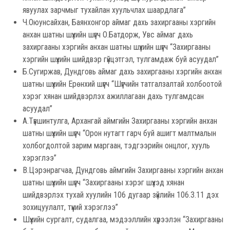
явуулах зарчмыг тухайлан хуульчлах шаардлага”
Ч.Оюунсайхан, Баянхонгор аймаг дахь захиргааны хэргийн
анхан шатны шүүхийн шүүгч О.Батдорж, Увс аймаг дахь
захиргааны хэргийн анхан шатны шүүхийн шүүгч “Захиргааны
хэргийн шүүхийн шийдвэр гүйцэтгэл, тулгамдаж буй асуудал”
Б.Сугиржав, Дундговь аймаг дахь захиргааны хэргийн анхан
шатны шүүхийн Ерөнхий шүүгч “Шүүгчийн татгалзалтай холбоотой
хэрэг хянан шийдвэрлэх ажиллагаан дахь тулгамдсан
асуудал”
А.Түвшинтулга, Архангай аймгийн Захиргааны хэргийн анхан
шатны шүүхийн шүүгч “Орон нутагт гарч буй ашигт малтмалын
холбогдолтой зарим маргаан, тэдгээрийн онцлог, хууль
хэрэглээ”
В.Цэрэнрагчаа, Дундговь аймгийн Захиргааны хэргийн анхан
шатны шүүхийн шүүгч “Захиргааны хэрэг шүүхэд хянан
шийдвэрлэх тухай хуулийн 106 дугаар зүйлийн 106.3.11 дэх
зохицуулалт, түүний хэрэглээ”
Шүүхийн сургалт, судалгаа, мэдээллийн хүрээлэн “Захиргааны