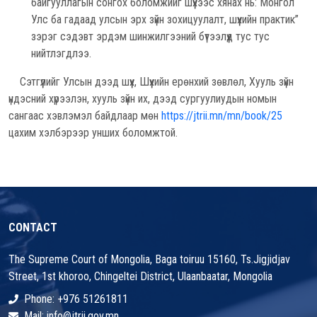
байгууллагын сонгох боломжийг шүүхээс хянах нь: Монгол
Улс ба гадаад улсын эрх зүйн зохицуулалт, шүүхийн практик”
зэрэг сэдэвт эрдэм шинжилгээний бүтээлүүд тус тус
нийтлэгдлээ.
Сэтгүүлийг Улсын дээд шүүх, Шүүхийн ерөнхий зөвлөл, Хууль зүйн
үндэсний хүрээлэн, хууль зүйн их, дээд сургуулиудын номын
сангаас хэвлэмэл байдлаар мөн
https://jtrii.mn/mn/book/25
цахим хэлбэрээр унших боломжтой.
CONTACT
The Supreme Court of Mongolia, Baga toiruu 15160, Ts.Jigjidjav
Street, 1st khoroo, Chingeltei District, Ulaanbaatar, Mongolia
Phone: +976 51261811
Mail: info@jtrii.gov.mn