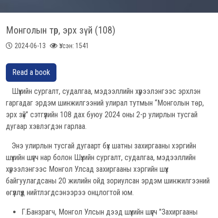
Монголын төр, эрх зүй (108)
2024-06-13
Үзсэн: 1541
Read a book
Шүүхийн сургалт, судалгаа, мэдээллийн хүрээлэнгээс эрхлэн
гаргадаг эрдэм шинжилгээний улирал тутмын “Монголын төр,
эрх зүй” сэтгүүлийн 108 дах буюу 2024 оны 2-р улирлын тусгай
дугаар хэвлэгдэн гарлаа.
Энэ улирлын тусгай дугаарт бүх шатны захиргааны хэргийн
шүүхийн шүүгч нар болон Шүүхийн сургалт, судалгаа, мэдээллийн
хүрээлэнгээс Монгол Улсад захиргааны хэргийн шүүх
байгуулагдсаны 20 жилийн ойд зориулсан эрдэм шинжилгээний
өгүүллүүд нийтлэгдсэнээрээ онцлогтой юм.
Г.Банзрагч, Монгол Улсын дээд шүүхийн шүүгч "Захиргааны