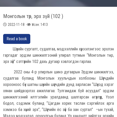
Монголын төр, эрх зүй (102 )
2022-11-18
Үзсэн: 1413
Read a book
Шүүхийн сургалт, судалгаа, мэдээллийн хүрээлэнгээс эрхлэн
гаргадаг эрдэм шинжилгээний улирал тутмын “Монголын төр,
эрх зүй” сэтгүүлийн 102 дахь дугаар хэвлэгдэн гарлаа.
2022 оны 4-р улирлын шинэ дугаарын Эрдэм шинжилгээ,
судалгаа буланд Монголын хуульчдын холбооны Шүүгчдийн
хорооноос бүх шатны шүүхийн шүүгчдийн дунд зарласан “Шүүхэд хэрэг
хянан шийдвэрлэх ажиллагаа: Тулгамдаж буй асуудал” эрдэм
шинжилгээний илтгэлийн уралдаанд шалгарсан өгүүллүүд, Үзэл
бодол, сэдэмж буланд “Цагдан хорих таслан сэргийлэх арга
хэмжээ ба хүний эрх”, “Шүүгчийн ёс зүй ба зан суртал” –ын тухай,
Мэдээ мэдээлэл, орчуулгын буланд Үр хөндөлт хийлгэх эрхийн