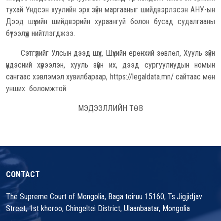
тухай Үндсэн хуулийн эрх зүйн маргааныг шийдвэрлэсэн АНУ-ын
Дээд шүүхийн шийдвэрийн хураангуй болон бусад судалгааны
бүтээлүүд нийтлэгджээ.
Сэтгүүлийг Улсын дээд шүүх, Шүүхийн ерөнхий зөвлөл, Хууль зүйн
үндэсний хүрээлэн, хууль зүйн их, дээд сургуулиудын номын
сангаас хэвлэмэл хувилбараар, https://legaldata.mn/ сайтаас мөн
унших боломжтой.
МЭДЭЭЛЛИЙН ТӨВ
CONTACT
The Supreme Court of Mongolia, Baga toiruu 15160, Ts.Jigjidjav
Street, 1st khoroo, Chingeltei District, Ulaanbaatar, Mongolia