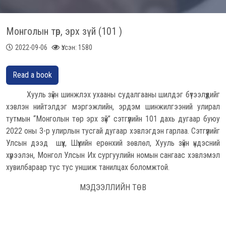
Монголын төр, эрх зүй (101 )
2022-09-06
Үзсэн: 1580
Read a book
Хууль зүйн шинжлэх ухааны судалгааны шилдэг бүтээлүүдийг
хэвлэн нийтэлдэг мэргэжлийн, эрдэм шинжилгээний улирал
тутмын “Монголын төр эрх зүй” сэтгүүлийн 101 дахь дугаар буюу
2022 оны 3-р улирлын тусгай дугаар хэвлэгдэн гарлаа. Сэтгүүлийг
Улсын дээд шүүх, Шүүхийн ерөнхий зөвлөл, Хууль зүйн үндэсний
хүрээлэн, Монгол Улсын Их сургуулийн номын сангаас хэвлэмэл
хувилбараар тус тус уншиж танилцах боломжтой.
МЭДЭЭЛЛИЙН ТӨВ