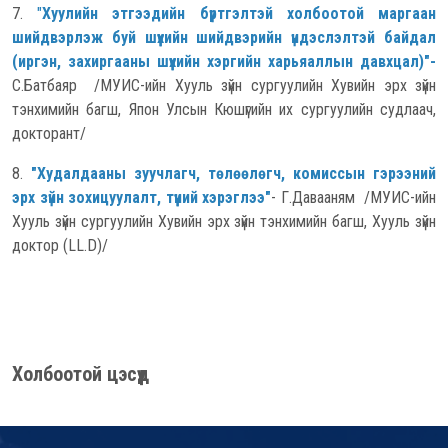
7.
"
Хуулийн этгээдийн бүртгэлтэй холбоотой маргаан
шийдвэрлэж буй шүүхийн шийдвэрийн үндэслэлтэй байдал
(иргэн, захиргааны шүүхийн хэргийн харьяаллын давхцал)"
-
С.Батбаяр /МУИС-ийн Хууль зүйн сургуулийн Хувийн эрх зүйн
тэнхимийн багш, Япон Улсын Кюшүгийн их сургуулийн судлаач,
докторант/
8.
"Худалдааны зуучлагч, төлөөлөгч, комиссын гэрээний
эрх зүйн зохицуулалт, түүний хэрэглээ"
- Г.Давааням /МУИС-ийн
Хууль зүйн сургуулийн Хувийн эрх зүйн тэнхимийн багш, Хууль зүйн
доктор (LL.D)/
Холбоотой цэсүүд