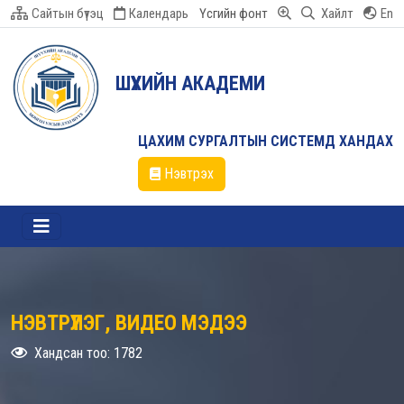
Сайтын бүтэц
Календарь
Үсгийн фонт
Хайлт
En
ШҮҮХИЙН АКАДЕМИ
ЦАХИМ СУРГАЛТЫН СИСТЕМД ХАНДАХ
Нэвтрэх
НЭВТРҮҮЛЭГ, ВИДЕО МЭДЭЭ
Хандсан тоо: 1782