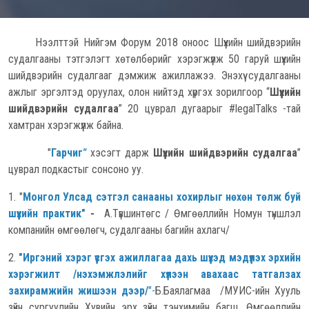
Нээлттэй Нийгэм Форум 2018 оноос Шүүхийн шийдвэрийн
судалгааны тэтгэлэгт хөтөлбөрийг хэрэгжүүлж 50 гаруй шүүхийн
шийдвэрийн судалгааг дэмжиж ажиллажээ. Энэхүү судалгааны
ажлыг эргэлтэд оруулах, олон нийтэд хүргэх зорилгоор “
Шүүхийн
шийдвэрийн судалгаа
” 20 цуврал дугаарыг #legalTalks -тай
хамтран хэрэгжүүлж байна.
"
Гарчиг
"
хэсэгт дарж
Шүүхийн шийдвэрийн судалгаа
”
цуврал подкастыг сонсоно уу.
1. "
Монгол Улсад сэтгэл санааны хохирлыг нөхөн төлж буй
шүүхийн практик"
-
А.Түвшинтөгс / Өмгөөллийн Номун түншлэл
компанийн өмгөөлөгч, судалгааны багийн ахлагч/
2.
"Иргэний хэрэг үүсгэх ажиллагаа дахь шүүхэд мэдүүлэх эрхийн
хэрэгжилт /нэхэмжлэлийг хүлээн авахаас татгалзах
захирамжийн жишээн дээр/
"
-
Б.Баялагмаа /МУИС-ийн Хууль
зүйн сургуулийн Хувийн эрх зүйн тэнхимийн багш, Өмгөөллийн