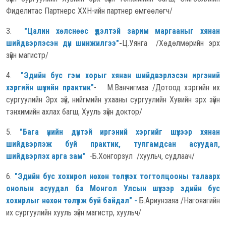
Фиделитас Партнерс ХХН-ийн партнер өмгөөлөгч/
3.
"Цалин хөлснөөс үүдэлтэй зарим маргааныг хянан
шийдвэрлэсэн дүн шинжилгээ"
-
Ц.Уянга /Хөдөлмөрийн эрх
зүйн магистр/
4.
"Эдийн бус гэм хорыг хянан шийдвэрлэсэн иргэний
хэргийн шүүхийн практик"
- М.Ванчигмаа /Дотоод хэргийн их
сургуулийн Эрх зүй, нийгмийн ухааны сургуулийн Хувийн эрх зүйн
тэнхимийн ахлах багш, Хууль зүйн доктор/
5.
"Бага үнийн дүнтэй иргэний хэргийг шүүхээр хянан
шийдвэрлэж буй практик, тулгамдсан асуудал,
шийдвэрлэх арга зам"
-Б.Хонгорзул /хуульч, судлаач/
6.
"Эдийн бус хохирол нөхөн төлүүлэх тогтолцооны талаарх
онолын асуудал ба Монгол Улсын шүүхээр эдийн бус
хохирлыг нөхөн төлүүлж буй байдал"
-
Б.Ариунзаяа /Нагояагийн
их сургуулийн хууль зүйн магистр, хуульч/