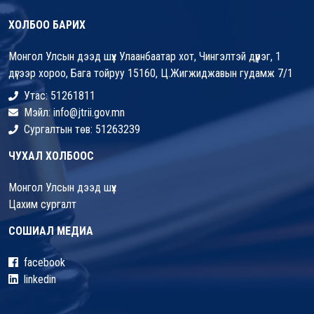
ХОЛБОО БАРИХ
Монгол Улсын дээд шүүх Улаанбаатар хот, Чингэлтэй дүүрэг, 1
дүгээр хороо, Бага тойруу 15160, Ц.Жигжиджавын гудамж 7/1
Утас: 51261811
Мэйл: info@jtrii.gov.mn
Сургалтын төв: 51263239
ЧУХАЛ ХОЛБООС
Монгол Улсын дээд шүүх
Цахим сургалт
СОШИАЛ МЕДИА
facebook
linkedin