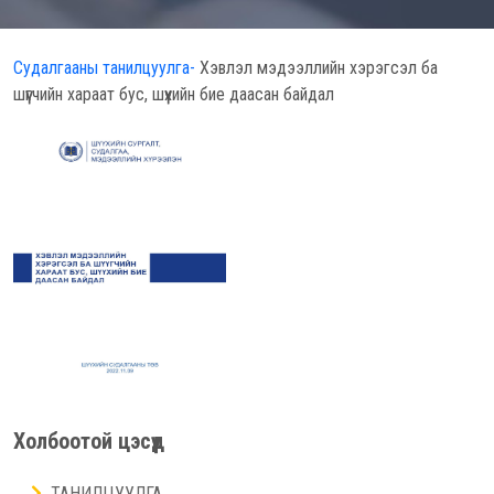
Судалгааны танилцуулга-
Хэвлэл мэдээллийн хэрэгсэл ба
шүүгчийн хараат бус, шүүхийн бие даасан байдал
Холбоотой цэсүүд
ТАНИЛЦУУЛГА