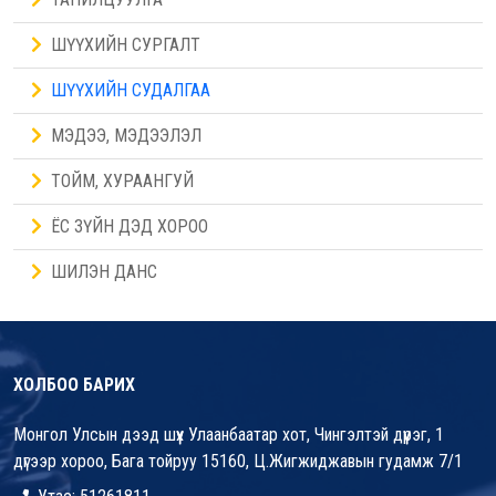
ШҮҮХИЙН СУРГАЛТ
ШҮҮХИЙН СУДАЛГАА
МЭДЭЭ, МЭДЭЭЛЭЛ
ТОЙМ, ХУРААНГУЙ
ЁС ЗҮЙН ДЭД ХОРОО
ШИЛЭН ДАНС
ХОЛБОО БАРИХ
Монгол Улсын дээд шүүх Улаанбаатар хот, Чингэлтэй дүүрэг, 1
дүгээр хороо, Бага тойруу 15160, Ц.Жигжиджавын гудамж 7/1