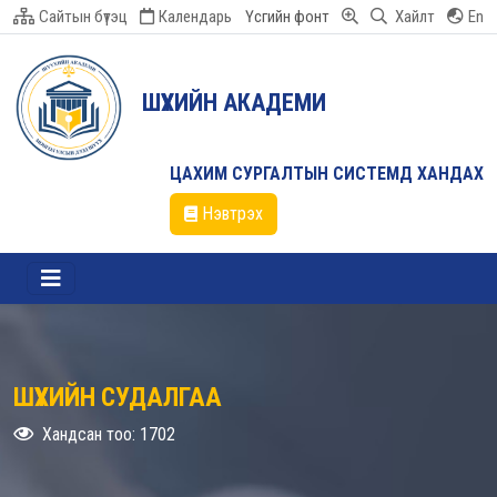
Сайтын бүтэц
Календарь
Үсгийн фонт
Хайлт
En
ШҮҮХИЙН АКАДЕМИ
ЦАХИМ СУРГАЛТЫН СИСТЕМД ХАНДАХ
Нэвтрэх
ШҮҮХИЙН СУДАЛГАА
Хандсан тоо: 1702