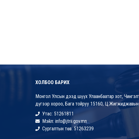
ХОЛБОО БАРИХ
Монгол Улсын дээд шүүх Улаанбаатар хот, Чингэлт
дүгээр хороо, Бага тойруу 15160, Ц.Жигжиджавын
Утас: 51261811
Мэйл: info@jtrii.gov.mn
Сургалтын төв: 51263239