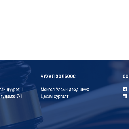
ЧУХАЛ ХОЛБООС
СО
эй дүүрэг, 1
Монгол Улсын дээд шүүх
 гудамж 7/1
Цахим сургалт