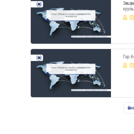
Зөвшө
хууль
Гэр б
Өмн