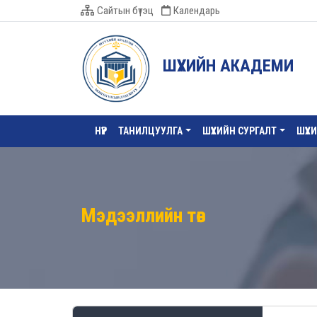
Сайтын бүтэц
Календарь
ШҮҮХИЙН АКАДЕМИ
НҮҮР
ТАНИЛЦУУЛГА
ШҮҮХИЙН СУРГАЛТ
ШҮҮХ
Мэдээллийн төв