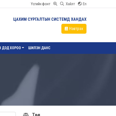
Үсгийн фонт
Хайлт
En
ЦАХИМ СУРГАЛТЫН СИСТЕМД ХАНДАХ
Нэвтрэх
ЙН ДЭД ХОРОО
ШИЛЭН ДАНС
Төрөл