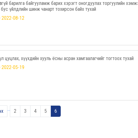
өрөлгүй барилга байгууламж барих хэрэгт оногдуулах торгуулийн хэмж
 бус үйлдлийн шинж чанарт тохирсон байх тухай
2022-08-12
үл цуцлах, хүүхдийн хууль ёсны асран хамгаалагчийг тогтоох тухай
2022-05-19
…
өх
2
3
4
5
6