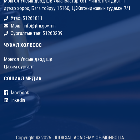
Монгол Улсын дээд шүүх Улаанбаатар хот, Чингэлтэй дүүрэг, 1
дүгээр хороо, Бага тойруу 15160, Ц.Жигжиджавын гудамж 7/1
Утас: 51261811
Мэйл: info@jtrii.gov.mn
Сургалтын төв: 51263239
ЧУХАЛ ХОЛБООС
Монгол Улсын дээд шүүх
Цахим сургалт
СОШИАЛ МЕДИА
facebook
linkedin
Copyright © 2026. JUDICIAL ACADEMY OF MONGOLIA