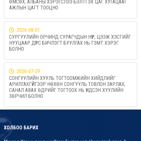
ӨМСӨХ, АЛБАНЫ ХЭРЭГСЛЭЭ БЭЛТГЭХ ЦАГ ХУГАЦААГ
АЖЛЫН ЦАГТ ТООЦНО
2026-08-01
СУРГУУЛИЙН ОРЧИНД СУРАГЧДЫН НҮҮР, ЦЭЭЖ ХЭСГИЙГ
НУУЦААР ДҮРС БИЧЛЭГТ БУУЛГАХ НЬ ГЭМТ ХЭРЭГ
БОЛНО
2026-07-29
СОНГУУЛИЙН ХУУЛЬ ТОГТООМЖИЙН ХИЙДЛИЙГ
АРИЛГАХГҮЙГЭЭР НӨХӨН СОНГУУЛЬ ТОВЛОН ЗАРЛАХ,
САНАЛ АВАХ ӨДРИЙГ ТОГТООХ НЬ ҮНДСЭН ХУУЛИЙН
ЗӨРЧИЛ БОЛНО
ХОЛБОО БАРИХ