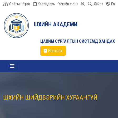
Сайтын бүтэц
Календарь
Үсгийн фонт
Хайлт
En
ШҮҮХИЙН АКАДЕМИ
ЦАХИМ СУРГАЛТЫН СИСТЕМД ХАНДАХ
Нэвтрэх
ШҮҮХИЙН ШИЙДВЭРИЙН ХУРААНГУЙ