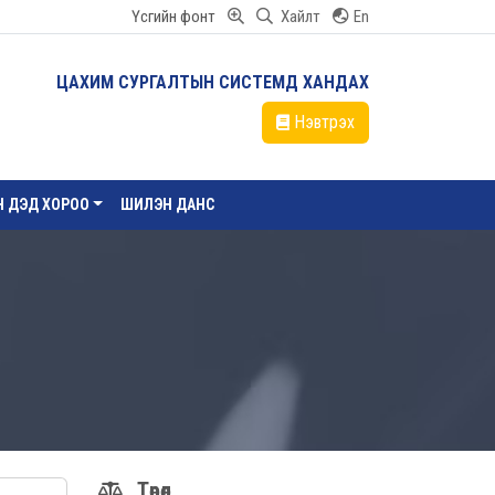
Үсгийн фонт
Хайлт
En
ЦАХИМ СУРГАЛТЫН СИСТЕМД ХАНДАХ
Нэвтрэх
ЙН ДЭД ХОРОО
ШИЛЭН ДАНС
Төрөл