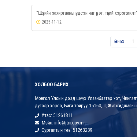
“Шүүхийн захиргааны үндсэн чиг үүрэг, түүний хэрэгжил
2025-11-12
Өмнөх
1
ХОЛБОО БАРИХ
Монгол Улсын дээд шүүх Улаанбаатар хот, Чингэлт
дүгээр хороо, Бага тойруу 15160, Ц.Жигжиджавын
Утас: 51261811
Мэйл: info@jtrii.gov.mn
Сургалтын төв: 51263239