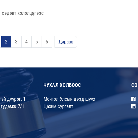
т” сэдэвт хэлэлцүүлгээс
…
2
3
4
5
6
Дараах
ЧУХАЛ ХОЛБООС
СО
эй дүүрэг, 1
Монгол Улсын дээд шүүх
 гудамж 7/1
Цахим сургалт