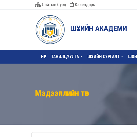
Сайтын бүтэц
Календарь
ШҮҮХИЙН АКАДЕМИ
НҮҮР
ТАНИЛЦУУЛГА
ШҮҮХИЙН СУРГАЛТ
ШҮҮХ
Мэдээллийн төв