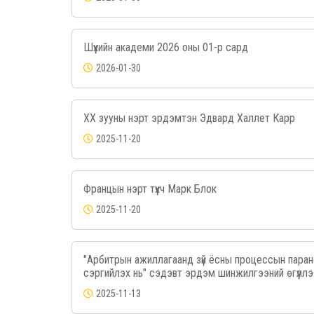
Шүүхийн академи 2026 оны 01-р сард
2026-01-30
XX зууны нэрт эрдэмтэн Эдвард Халлет Карр
2025-11-20
Францын нэрт түүхч Марк Блок
2025-11-20
"Арбитрын ажиллагаанд зүй ёсны процессын парано
сэргийлэх нь" сэдэвт эрдэм шинжилгээний өгүүлл
2025-11-13