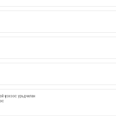
й үүсэхээс урьдчилан
ээс