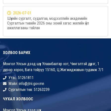
2026-07-01
Шүүхийн сургалт, судалгаа, мэдээллийн академийн
Сургалтын төвийн 2026 оны эхний хагас жилийн үйл
ажиллагааны тайлан
ХОЛБОО БАРИХ
Монгол Улсын дээд шүүх Улаанбаатар хот, Чингэлтэй дүүрэг, 1
дүгээр хороо, Бага тойруу 15160, Ц.Жигжиджавын гудамж 7/1
Утас: 51261811
Мэйл: info@jtrii.gov.mn
Сургалтын төв: 51263239
ЧУХАЛ ХОЛБООС
Монгол Улсын дээд шүүх