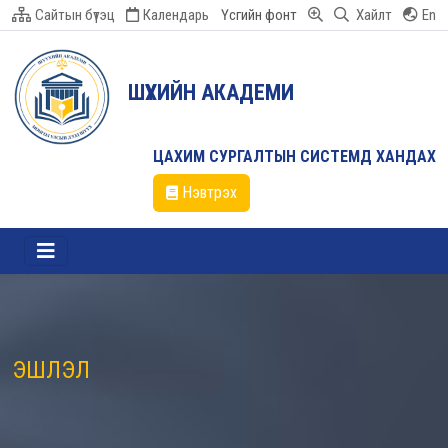
Сайтын бүтэц
Календарь
Үсгийн фонт
Хайлт
En
ШҮҮХИЙН АКАДЕМИ
ЦАХИМ СУРГАЛТЫН СИСТЕМД ХАНДАХ
Нэвтрэх
ЭШЛЭЛ