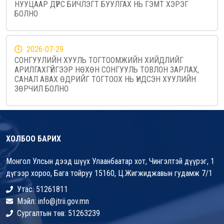
НУУЦААР ДҮРС БИЧЛЭГТ БУУЛГАХ НЬ ГЭМТ ХЭРЭГ
БОЛНО
2026-07-29
СОНГУУЛИЙН ХУУЛЬ ТОГТООМЖИЙН ХИЙДЛИЙГ
АРИЛГАХГҮЙГЭЭР НӨХӨН СОНГУУЛЬ ТОВЛОН ЗАРЛАХ,
САНАЛ АВАХ ӨДРИЙГ ТОГТООХ НЬ ҮНДСЭН ХУУЛИЙН
ЗӨРЧИЛ БОЛНО
ХОЛБОО БАРИХ
Монгол Улсын дээд шүүх Улаанбаатар хот, Чингэлтэй дүүрэг, 1
дүгээр хороо, Бага тойруу 15160, Ц.Жигжиджавын гудамж 7/1
Утас: 51261811
Мэйл: info@jtrii.gov.mn
Сургалтын төв: 51263239