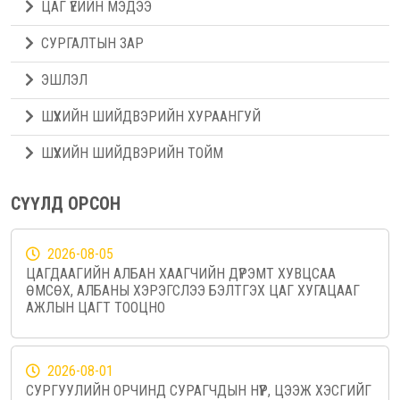
ЦАГ ҮЕИЙН МЭДЭЭ
СУРГАЛТЫН ЗАР
ЭШЛЭЛ
ШҮҮХИЙН ШИЙДВЭРИЙН ХУРААНГУЙ
ШҮҮХИЙН ШИЙДВЭРИЙН ТОЙМ
СҮҮЛД ОРСОН
2026-08-05
ЦАГДААГИЙН АЛБАН ХААГЧИЙН ДҮРЭМТ ХУВЦСАА
ӨМСӨХ, АЛБАНЫ ХЭРЭГСЛЭЭ БЭЛТГЭХ ЦАГ ХУГАЦААГ
АЖЛЫН ЦАГТ ТООЦНО
2026-08-01
СУРГУУЛИЙН ОРЧИНД СУРАГЧДЫН НҮҮР, ЦЭЭЖ ХЭСГИЙГ