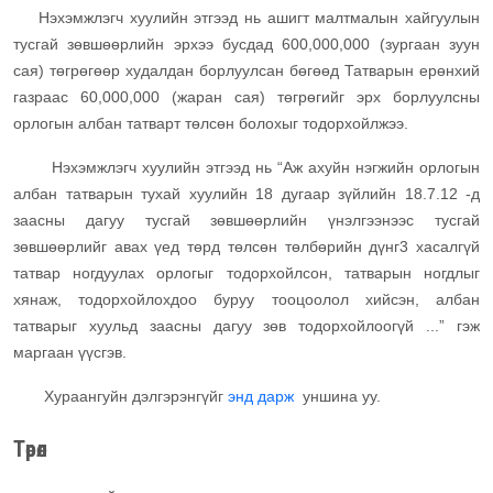
Нэхэмжлэгч хуулийн этгээд нь ашигт малтмалын хайгуулын
тусгай зөвшөөрлийн эрхээ бусдад 600,000,000 (зургаан зуун
сая) төгрөгөөр худалдан борлуулсан бөгөөд Татварын ерөнхий
газраас 60,000,000 (жаран сая) төгрөгийг эрх борлуулсны
орлогын албан татварт төлсөн болохыг тодорхойлжээ.
Нэхэмжлэгч хуулийн этгээд нь “Аж ахуйн нэгжийн орлогын
албан татварын тухай хуулийн 18 дугаар зүйлийн 18.7.12 -д
заасны дагуу тусгай зөвшөөрлийн үнэлгээнээс тусгай
зөвшөөрлийг авах үед төрд төлсөн төлбөрийн дүнг3 хасалгүй
татвар ногдуулах орлогыг тодорхойлсон, татварын ногдлыг
хянаж, тодорхойлохдоо буруу тооцоолол хийсэн, албан
татварыг хуульд заасны дагуу зөв тодорхойлоогүй ...” гэж
маргаан үүсгэв.
Хураангуйн дэлгэрэнгүйг
энд дарж
уншина уу.
Төрөл