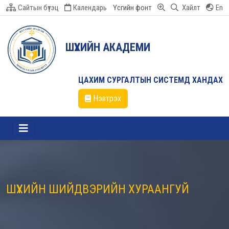
Сайтын бүтэц
Календарь
Үсгийн фонт
Хайлт
En
ШҮҮХИЙН АКАДЕМИ
ЦАХИМ СУРГАЛТЫН СИСТЕМД ХАНДАХ
Нэвтрэх
ШҮҮХИЙН ШИЙДВЭРИЙН ХУРААНГУЙ