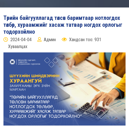
Төрийн байгууллагад төлсөн баримтаар нотлогдох
төлбөр, хураамжийг хасаж татвар ногдох орлогыг
тодорхойлно
2024-04-04
Админ
Хандсан тоо: 931
Хуваалцах