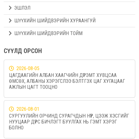
ЭШЛЭЛ
ШҮҮХИЙН ШИЙДВЭРИЙН ХУРААНГУЙ
ШҮҮХИЙН ШИЙДВЭРИЙН ТОЙМ
СҮҮЛД ОРСОН
2026-08-05
ЦАГДААГИЙН АЛБАН ХААГЧИЙН ДҮРЭМТ ХУВЦСАА
ӨМСӨХ, АЛБАНЫ ХЭРЭГСЛЭЭ БЭЛТГЭХ ЦАГ ХУГАЦААГ
АЖЛЫН ЦАГТ ТООЦНО
2026-08-01
СУРГУУЛИЙН ОРЧИНД СУРАГЧДЫН НҮҮР, ЦЭЭЖ ХЭСГИЙГ
НУУЦААР ДҮРС БИЧЛЭГТ БУУЛГАХ НЬ ГЭМТ ХЭРЭГ
БОЛНО