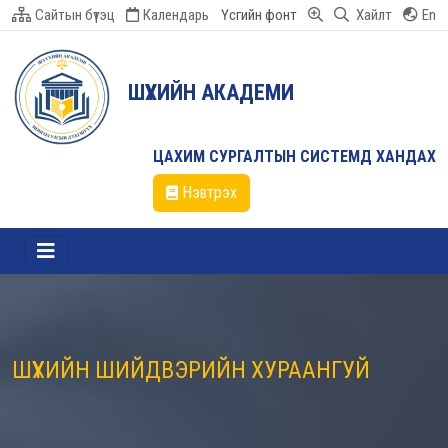
Сайтын бүтэц
Календарь
Үсгийн фонт
Хайлт
En
ШҮҮХИЙН АКАДЕМИ
ЦАХИМ СУРГАЛТЫН СИСТЕМД ХАНДАХ
Нэвтрэх
ШҮҮХИЙН ШИЙДВЭРИЙН ХУРААНГУЙ