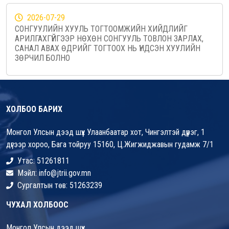
2026-07-29
СОНГУУЛИЙН ХУУЛЬ ТОГТООМЖИЙН ХИЙДЛИЙГ
АРИЛГАХГҮЙГЭЭР НӨХӨН СОНГУУЛЬ ТОВЛОН ЗАРЛАХ,
САНАЛ АВАХ ӨДРИЙГ ТОГТООХ НЬ ҮНДСЭН ХУУЛИЙН
ЗӨРЧИЛ БОЛНО
ХОЛБОО БАРИХ
Монгол Улсын дээд шүүх Улаанбаатар хот, Чингэлтэй дүүрэг, 1
дүгээр хороо, Бага тойруу 15160, Ц.Жигжиджавын гудамж 7/1
Утас: 51261811
Мэйл: info@jtrii.gov.mn
Сургалтын төв: 51263239
ЧУХАЛ ХОЛБООС
Монгол Улсын дээд шүүх