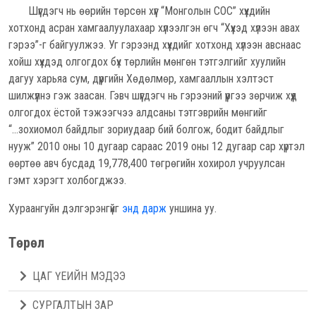
Шүүгдэгч нь өөрийн төрсөн хүүг “Монголын СОС” хүүхдийн
хотхонд асран хамгаалуулахаар хүлээлгэн өгч “Хүүхэд хүлээн авах
гэрээ”-г байгуулжээ. Уг гэрээнд хүүхдийг хотхонд хүлээн авснаас
хойш хүүхдэд олгогдох бүх төрлийн мөнгөн тэтгэлгийг хуулийн
дагуу харьяа сум, дүүргийн Хөдөлмөр, хамгааллын хэлтэст
шилжүүлнэ гэж заасан. Гэвч шүүгдэгч нь гэрээний үүргээ зөрчиж хүүд
олгогдох ёстой тэжээгчээ алдсаны тэтгэврийн мөнгийг
“...зохиомол байдлыг зориудаар бий болгож, бодит байдлыг
нууж” 2010 оны 10 дугаар сараас 2019 оны 12 дугаар сар хүртэл
өөртөө авч бусдад 19,778,400 төгрөгийн хохирол учруулсан
гэмт хэрэгт холбогджээ.
Хураангуйн дэлгэрэнгүйг
энд дарж
уншина уу.
Төрөл
ЦАГ ҮЕИЙН МЭДЭЭ
СУРГАЛТЫН ЗАР