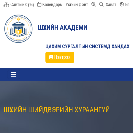
Сайтын бүтэц
Календарь
Үсгийн фонт
Хайлт
En
ШҮҮХИЙН АКАДЕМИ
ЦАХИМ СУРГАЛТЫН СИСТЕМД ХАНДАХ
Нэвтрэх
ШҮҮХИЙН ШИЙДВЭРИЙН ХУРААНГУЙ