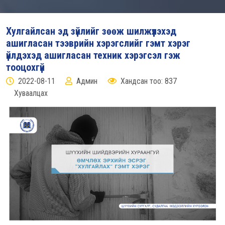
Хулгайлсан эд зүйлийг зөөж шилжүүлэхэд
ашигласан тээврийн хэрэгслийг гэмт хэрэг
үйлдэхэд ашигласан техник хэрэгсэл гэж
тооцохгүй
2022-08-11
Админ
Хандсан тоо: 837
Хуваалцах