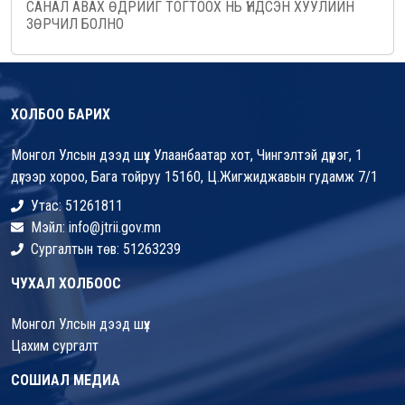
САНАЛ АВАХ ӨДРИЙГ ТОГТООХ НЬ ҮНДСЭН ХУУЛИЙН
ЗӨРЧИЛ БОЛНО
ХОЛБОО БАРИХ
Монгол Улсын дээд шүүх Улаанбаатар хот, Чингэлтэй дүүрэг, 1
дүгээр хороо, Бага тойруу 15160, Ц.Жигжиджавын гудамж 7/1
Утас: 51261811
Мэйл: info@jtrii.gov.mn
Сургалтын төв: 51263239
ЧУХАЛ ХОЛБООС
Монгол Улсын дээд шүүх
Цахим сургалт
СОШИАЛ МЕДИА