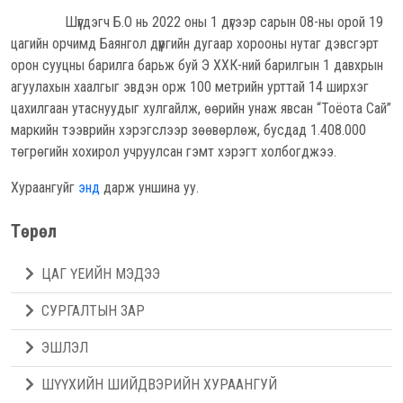
Шүүгдэгч Б.О нь 2022 оны 1 дүгээр сарын 08-ны орой 19
цагийн орчимд Баянгол дүүргийн дугаар хорооны нутаг дэвсгэрт
орон сууцны барилга барьж буй Э ХХК-ний барилгын 1 давхрын
агуулахын хаалгыг эвдэн орж 100 метрийн урттай 14 ширхэг
цахилгаан утаснуудыг хулгайлж, өөрийн унаж явсан “Тоёота Сай”
маркийн тээврийн хэрэгслээр зөөвөрлөж, бусдад 1.408.000
төгрөгийн хохирол учруулсан гэмт хэрэгт холбогджээ.
Хураангуйг
энд
дарж уншина уу.
Төрөл
ЦАГ ҮЕИЙН МЭДЭЭ
СУРГАЛТЫН ЗАР
ЭШЛЭЛ
ШҮҮХИЙН ШИЙДВЭРИЙН ХУРААНГУЙ