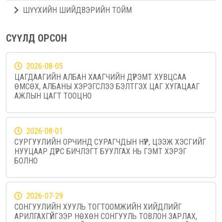
ШҮҮХИЙН ШИЙДВЭРИЙН ТОЙМ
СҮҮЛД ОРСОН
2026-08-05
ЦАГДААГИЙН АЛБАН ХААГЧИЙН ДҮРЭМТ ХУВЦСАА
ӨМСӨХ, АЛБАНЫ ХЭРЭГСЛЭЭ БЭЛТГЭХ ЦАГ ХУГАЦААГ
АЖЛЫН ЦАГТ ТООЦНО
2026-08-01
СУРГУУЛИЙН ОРЧИНД СУРАГЧДЫН НҮҮР, ЦЭЭЖ ХЭСГИЙГ
НУУЦААР ДҮРС БИЧЛЭГТ БУУЛГАХ НЬ ГЭМТ ХЭРЭГ
БОЛНО
2026-07-29
СОНГУУЛИЙН ХУУЛЬ ТОГТООМЖИЙН ХИЙДЛИЙГ
АРИЛГАХГҮЙГЭЭР НӨХӨН СОНГУУЛЬ ТОВЛОН ЗАРЛАХ,