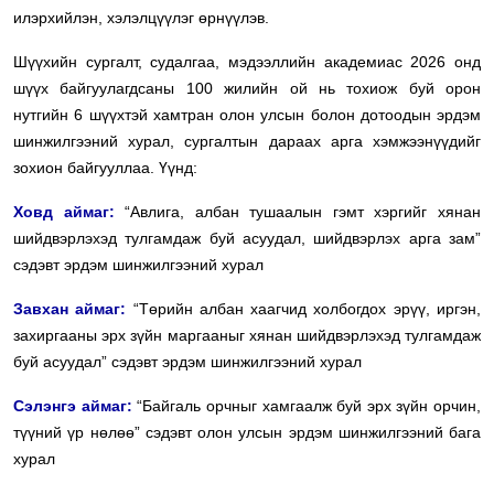
илэрхийлэн, хэлэлцүүлэг өрнүүлэв.
Шүүхийн сургалт, судалгаа, мэдээллийн академиас 2026 онд
шүүх байгуулагдсаны 100 жилийн ой нь тохиож буй орон
нутгийн 6 шүүхтэй хамтран олон улсын болон дотоодын эрдэм
шинжилгээний хурал, сургалтын дараах арга хэмжээнүүдийг
зохион байгууллаа. Үүнд:
Ховд аймаг:
“Авлига, албан тушаалын гэмт хэргийг хянан
шийдвэрлэхэд тулгамдаж буй асуудал, шийдвэрлэх арга зам”
сэдэвт эрдэм шинжилгээний хурал
Завхан аймаг:
“Төрийн албан хаагчид холбогдох эрүү, иргэн,
захиргааны эрх зүйн маргааныг хянан шийдвэрлэхэд тулгамдаж
буй асуудал” сэдэвт эрдэм шинжилгээний хурал
Сэлэнгэ аймаг:
“Байгаль орчныг хамгаалж буй эрх зүйн орчин,
түүний үр нөлөө” сэдэвт олон улсын эрдэм шинжилгээний бага
хурал