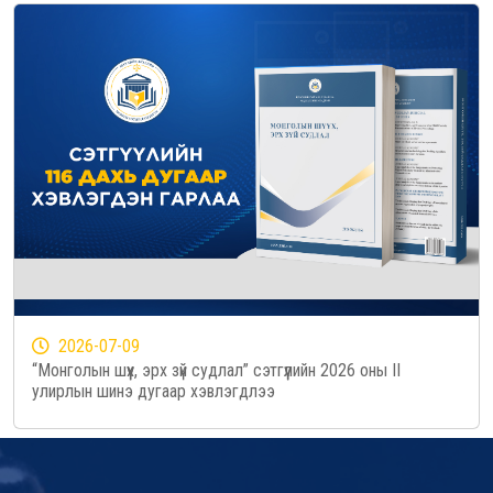
2026-07-09
“Монголын шүүх, эрх зүй судлал” сэтгүүлийн 2026 оны II
улирлын шинэ дугаар хэвлэгдлээ