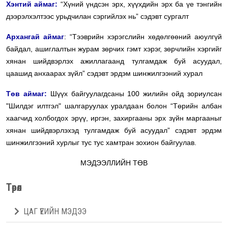
Хэнтий аймаг:
“Хүний үндсэн эрх, хүүхдийн эрх ба үе тэнгийн
дээрэлхэлтээс урьдчилан сэргийлэх нь” сэдэвт сургалт
Архангай аймаг
: “Тээврийн хэрэгслийн хөдөлгөөний аюулгүй
байдал, ашиглалтын журам зөрчих гэмт хэрэг, зөрчлийн хэргийг
хянан шийдвэрлэх ажиллагаанд тулгамдаж буй асуудал,
цаашид анхаарах зүйл” сэдэвт эрдэм шинжилгээний хурал
Төв аймаг:
Шүүх байгуулагдсаны 100 жилийн ойд зориулсан
"Шилдэг илтгэл" шалгаруулах уралдаан болон “Төрийн албан
хаагчид холбогдох эрүү, иргэн, захиргааны эрх зүйн маргааныг
хянан шийдвэрлэхэд тулгамдаж буй асуудал” сэдэвт эрдэм
шинжилгээний хурлыг тус тус хамтран зохион байгуулав.
МЭДЭЭЛЛИЙН ТӨВ
Төрөл
ЦАГ ҮЕИЙН МЭДЭЭ