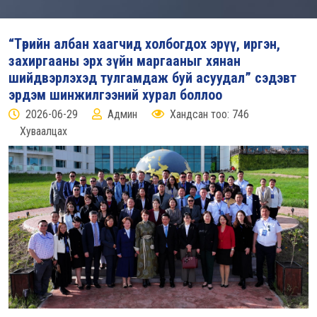
“Төрийн албан хаагчид холбогдох эрүү, иргэн,
захиргааны эрх зүйн маргааныг хянан
шийдвэрлэхэд тулгамдаж буй асуудал” сэдэвт
эрдэм шинжилгээний хурал боллоо
2026-06-29
Админ
Хандсан тоо: 746
Хуваалцах