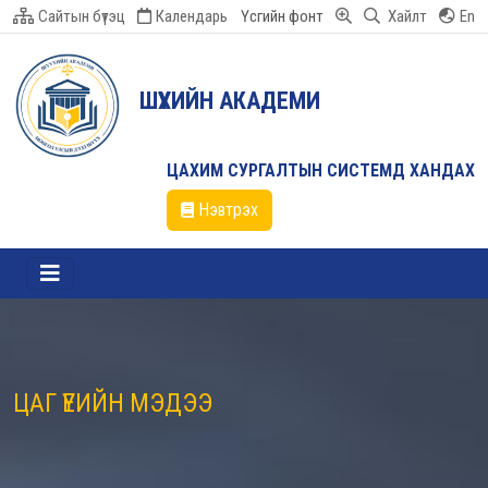
Сайтын бүтэц
Календарь
Үсгийн фонт
Хайлт
En
ШҮҮХИЙН АКАДЕМИ
ЦАХИМ СУРГАЛТЫН СИСТЕМД ХАНДАХ
Нэвтрэх
ЦАГ ҮЕИЙН МЭДЭЭ