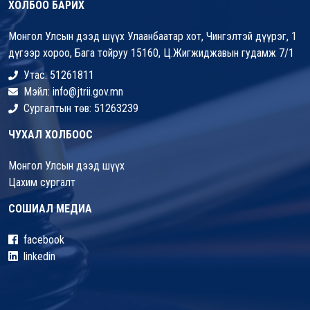
ХОЛБОО БАРИХ
Монгол Улсын дээд шүүх Улаанбаатар хот, Чингэлтэй дүүрэг, 1
дүгээр хороо, Бага тойруу 15160, Ц.Жигжиджавын гудамж 7/1
Утас: 51261811
Мэйл: info@jtrii.gov.mn
Сургалтын төв: 51263239
ЧУХАЛ ХОЛБООС
Монгол Улсын дээд шүүх
Цахим сургалт
СОШИАЛ МЕДИА
facebook
linkedin