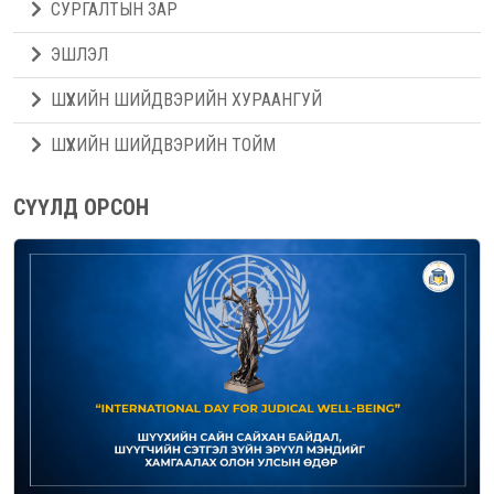
СУРГАЛТЫН ЗАР
ЭШЛЭЛ
ШҮҮХИЙН ШИЙДВЭРИЙН ХУРААНГУЙ
ШҮҮХИЙН ШИЙДВЭРИЙН ТОЙМ
СҮҮЛД ОРСОН