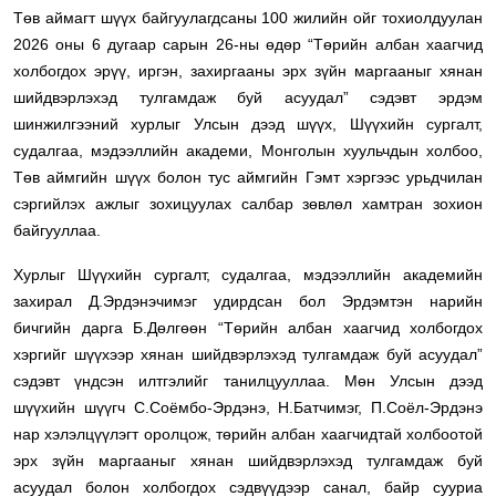
Төв аймагт шүүх байгуулагдсаны 100 жилийн ойг тохиолдуулан
2026 оны 6 дугаар сарын 26-ны өдөр “Төрийн албан хаагчид
холбогдох эрүү, иргэн, захиргааны эрх зүйн маргааныг хянан
шийдвэрлэхэд тулгамдаж буй асуудал” сэдэвт эрдэм
шинжилгээний хурлыг Улсын дээд шүүх, Шүүхийн сургалт,
судалгаа, мэдээллийн академи, Монголын хуульчдын холбоо,
Төв аймгийн шүүх болон тус аймгийн Гэмт хэргээс урьдчилан
сэргийлэх ажлыг зохицуулах салбар зөвлөл хамтран зохион
байгууллаа.
Хурлыг Шүүхийн сургалт, судалгаа, мэдээллийн академийн
захирал Д.Эрдэнэчимэг удирдсан бол Эрдэмтэн нарийн
бичгийн дарга Б.Дөлгөөн “Төрийн албан хаагчид холбогдох
хэргийг шүүхээр хянан шийдвэрлэхэд тулгамдаж буй асуудал”
сэдэвт үндсэн илтгэлийг танилцууллаа. Мөн Улсын дээд
шүүхийн шүүгч С.Соёмбо-Эрдэнэ, Н.Батчимэг, П.Соёл-Эрдэнэ
нар хэлэлцүүлэгт оролцож, төрийн албан хаагчидтай холбоотой
эрх зүйн маргааныг хянан шийдвэрлэхэд тулгамдаж буй
асуудал болон холбогдох сэдвүүдээр санал, байр сууриа