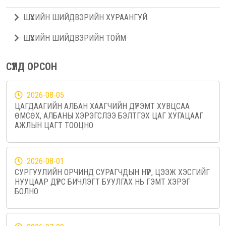
ШҮҮХИЙН ШИЙДВЭРИЙН ХУРААНГУЙ
ШҮҮХИЙН ШИЙДВЭРИЙН ТОЙМ
СҮҮЛД ОРСОН
2026-08-05
ЦАГДААГИЙН АЛБАН ХААГЧИЙН ДҮРЭМТ ХУВЦСАА
ӨМСӨХ, АЛБАНЫ ХЭРЭГСЛЭЭ БЭЛТГЭХ ЦАГ ХУГАЦААГ
АЖЛЫН ЦАГТ ТООЦНО
2026-08-01
СУРГУУЛИЙН ОРЧИНД СУРАГЧДЫН НҮҮР, ЦЭЭЖ ХЭСГИЙГ
НУУЦААР ДҮРС БИЧЛЭГТ БУУЛГАХ НЬ ГЭМТ ХЭРЭГ
БОЛНО