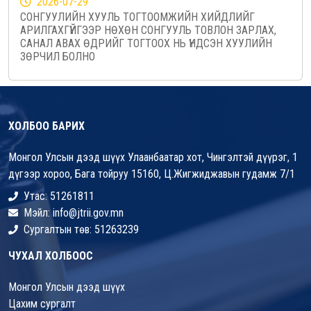
2026-07-29
СОНГУУЛИЙН ХУУЛЬ ТОГТООМЖИЙН ХИЙДЛИЙГ
АРИЛГАХГҮЙГЭЭР НӨХӨН СОНГУУЛЬ ТОВЛОН ЗАРЛАХ,
САНАЛ АВАХ ӨДРИЙГ ТОГТООХ НЬ ҮНДСЭН ХУУЛИЙН
ЗӨРЧИЛ БОЛНО
ХОЛБОО БАРИХ
Монгол Улсын дээд шүүх Улаанбаатар хот, Чингэлтэй дүүрэг, 1
дүгээр хороо, Бага тойруу 15160, Ц.Жигжиджавын гудамж 7/1
Утас: 51261811
Мэйл: info@jtrii.gov.mn
Сургалтын төв: 51263239
ЧУХАЛ ХОЛБООС
Монгол Улсын дээд шүүх
Цахим сургалт