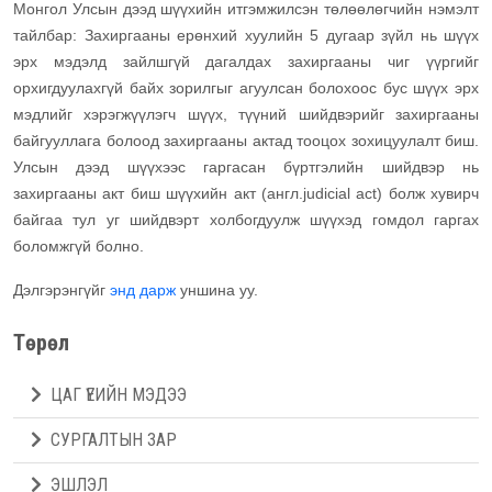
Монгол Улсын дээд шүүхийн итгэмжилсэн төлөөлөгчийн нэмэлт
тайлбар: Захиргааны ерөнхий хуулийн 5 дугаар зүйл нь шүүх
эрх мэдэлд зайлшгүй дагалдах захиргааны чиг үүргийг
орхигдуулахгүй байх зорилгыг агуулсан болохоос бус шүүх эрх
мэдлийг хэрэгжүүлэгч шүүх, түүний шийдвэрийг захиргааны
байгууллага болоод захиргааны актад тооцох зохицуулалт биш.
Улсын дээд шүүхээс гаргасан бүртгэлийн шийдвэр нь
захиргааны акт биш шүүхийн акт (англ.judicial act) болж хувирч
байгаа тул уг шийдвэрт холбогдуулж шүүхэд гомдол гаргах
боломжгүй болно.
Дэлгэрэнгүйг
энд дарж
уншина уу.
Төрөл
ЦАГ ҮЕИЙН МЭДЭЭ
СУРГАЛТЫН ЗАР
ЭШЛЭЛ