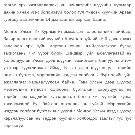
гаргах эрх хязгаарлагдах, уг шийдвэрийг шүүхийн журмаар
дахин хянан үзэх боломжгүй болох тул Үндсэн хуулийн Арван
зургадугаар зүйлийн 14 дэх заалтыг зөрчсөн байна.
Монгол Улсын Их Хурлын итгэмжилсэн төлөөлөгчийн тайлбар:
Захиргааны ерөнхий хуулийн 5 дугаар зүйлийн 5.3 дахь хэсэгт
зааснаар эрх зүйн маргаан хянан шийдвэрлэхээс бусад
захиргааны чиг үүрэг бүхий шийдвэр, үйл ажиллагаатай нь
холбогдуулан Улсын дээд шүүхийг захиргааны байгууллага гэж
үзэхээр хуульчилсан. Иймд Улсын дээд шүүхэд улс төрийн
намын бүртгэл, мэргэжлийн нэгдсэн холбооны бүртгэлийн үйл
ажиллагааг харьяалуулсан байна. Гэвч Улсын дээд шүүхэд
мэргэжлийн нэгдсэн холбооны бүртгэлийг хариуцуулах нь
төрийн эрх мэдлийн хуваарилалт болон чиг үүргийн хувьд
тохиромжтой бус байгааг анхаарах нь зүйтэй. Мэргэжлийн
нэгдсэн холбоог бүртгэх чиг үүргийг Монгол Улсын дээд шүүхэд
харьяалуулсан нь Үндсэн хуулийн холбогдох заалтыг тус тус
зөрчөөгүй.