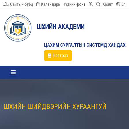
Сайтын бүтэц
Календарь
Үсгийн фонт
Хайлт
En
ШҮҮХИЙН АКАДЕМИ
ЦАХИМ СУРГАЛТЫН СИСТЕМД ХАНДАХ
Нэвтрэх
ШҮҮХИЙН ШИЙДВЭРИЙН ХУРААНГУЙ