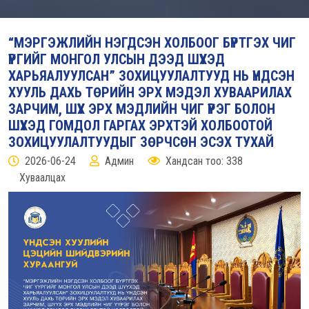
“МЭРГЭЖЛИЙН НЭГДСЭН ХОЛБООГ БҮРТГЭХ ЧИГ
ҮҮРГИЙГ МОНГОЛ УЛСЫН ДЭЭД ШҮҮХЭД
ХАРЬЯАЛУУЛСАН” ЗОХИЦУУЛАЛТУУД НЬ ҮНДСЭН
ХУУЛЬ ДАХЬ ТӨРИЙН ЭРХ МЭДЭЛ ХУВААРИЛАХ
ЗАРЧИМ, ШҮҮХ ЭРХ МЭДЛИЙН ЧИГ ҮҮРЭГ БОЛОН
ШҮҮХЭД ГОМДОЛ ГАРГАХ ЭРХТЭЙ ХОЛБООТОЙ
ЗОХИЦУУЛАЛТУУДЫГ ЗӨРЧСӨН ЭСЭХ ТУХАЙ
2026-06-24
Админ
Хандсан тоо: 338
Хуваалцах