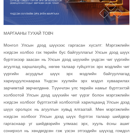
МАРГААНЫ ТУХАЙ ТОВЧ
Монгол Улсын дээд шүүхээс гаргасан хүсэлт: Мэргэжлийн
нэгдсэн холбоо гэх төрийн бус байгууллагыг Улсын дээд шүүх
бүртгэхээр заасан нь Улсын дээд шүүхийн үндсэн чиг үүргийн
агуулгад харшлахуйц, нөгөө талаар гүйцэтгэх эрх мэдлийн чиг
үүргийн асуудлыг шүүх эрх мэдлийн байгууллагад
хариуцуулснаараа Үндсэн хуулийн эрх мэдэл хуваарилах
зарчимтай зөрчилдөнө. Түүнчлэн улс төрийн намыг бүртгэхтэй
холбоотой Улсын дээд шүүхийн чиг үүрэг болон мэргэжлийн
нэгдсэн холбоог бүртгэхтэй холбоотой харилцаанд Улсын дээд
шүүх оролцох нь агуулгын хувьд ялгаатай. Мөн мэргэжлийн
нэгдсэн холбоог Улсын дээд шүүх бүртгэх талаар шийдвэр
гаргаснаар уг шийдвэрийн улмаас эрх, хууль ёсны ашиг
сонирхол нь хөндөгдсөн гэж үзсэн этгээдийн шүүхэд гомдол