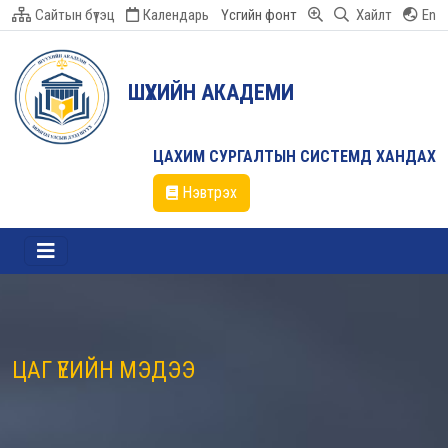
Сайтын бүтэц
Календарь
Үсгийн фонт
Хайлт
En
ШҮҮХИЙН АКАДЕМИ
ЦАХИМ СУРГАЛТЫН СИСТЕМД ХАНДАХ
Нэвтрэх
ЦАГ ҮЕИЙН МЭДЭЭ