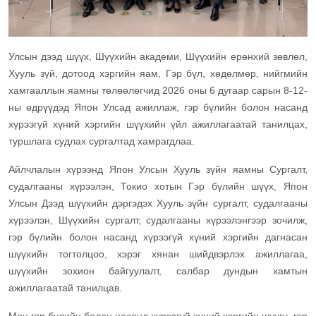
Улсын дээд шүүх, Шүүхийн академи, Шүүхийн ерөнхий зөвлөл,
Хууль зүй, дотоод хэргийн яам, Гэр бүл, хөдөлмөр, нийгмийн
хамгааллын яамны төлөөлөгчид 2026 оны 6 дугаар сарын 8-12-
ны өдрүүдэд Япон Улсад ажиллаж, гэр бүлийн болон насанд
хүрээгүй хүний хэргийн шүүхийн үйл ажиллагаатай танилцах,
туршлага судлах сургалтад хамрагдлаа.
Айлчлалын хүрээнд Япон Улсын Хууль зүйн яамны Сургалт,
судалгааны хүрээлэн, Токио хотын Гэр бүлийн шүүх, Япон
Улсын Дээд шүүхийн дэргэдэх Хууль зүйн сургалт, судалгааны
хүрээлэн, Шүүхийн сургалт, судалгааны хүрээлэнгээр зочилж,
гэр бүлийн болон насанд хүрээгүй хүний хэргийн дагнасан
шүүхийн тогтолцоо, хэрэг хянан шийдвэрлэх ажиллагаа,
шүүхийн зохион байгуулалт, салбар дундын хамтын
ажиллагаатай танилцав.