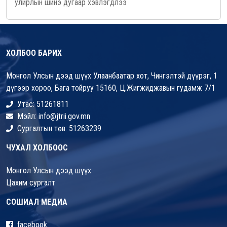
улирлын шинэ дугаар хэвлэгдлээ
ХОЛБОО БАРИХ
Монгол Улсын дээд шүүх Улаанбаатар хот, Чингэлтэй дүүрэг, 1
дүгээр хороо, Бага тойруу 15160, Ц.Жигжиджавын гудамж 7/1
Утас: 51261811
Мэйл: info@jtrii.gov.mn
Сургалтын төв: 51263239
ЧУХАЛ ХОЛБООС
Монгол Улсын дээд шүүх
Цахим сургалт
СОШИАЛ МЕДИА
facebook