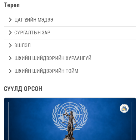
Төрөл
ЦАГ ҮЕИЙН МЭДЭЭ
СУРГАЛТЫН ЗАР
ЭШЛЭЛ
ШҮҮХИЙН ШИЙДВЭРИЙН ХУРААНГУЙ
ШҮҮХИЙН ШИЙДВЭРИЙН ТОЙМ
СҮҮЛД ОРСОН