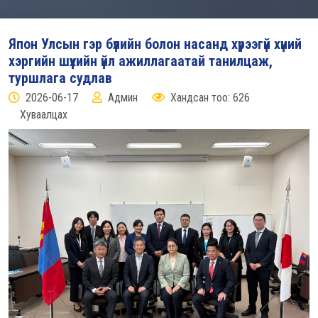
Япон Улсын гэр бүлийн болон насанд хүрээгүй хүний
хэргийн шүүхийн үйл ажиллагаатай танилцаж,
туршлага судлав
2026-06-17
Админ
Хандсан тоо: 626
Хуваалцах