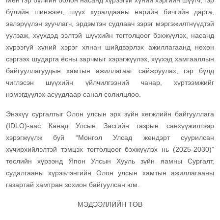
Мөн гэр бүлийн болон насанд хүрээгүй хүний хэргийн шүүгч, гэр
бүлийн шинжээч, шүүх хуралдааны нарийн бичгийн дарга,
эвлэрүүлэн зуучлагч, эрдэмтэн судлаач зэрэг мэргэжилтнүүдтэй
уулзаж, хүүхдэд ээлтэй шүүхийн тогтолцоог бэхжүүлэх, насанд
хүрээгүй хүний хэрэг хянан шийдвэрлэх ажиллагаанд нөхөн
сэргээх шударга ёсны зарчмыг хэрэгжүүлэх, хүүхэд хамгааллын
байгууллагуудын хамтын ажиллагааг сайжруулах, гэр бүлд
чиглэсэн шүүхийн үйлчилгээний чанар, хүртээмжийг
нэмэгдүүлэх асуудлаар санал солилцлоо.
Энэхүү сургалтыг Олон улсын эрх зүйн хөгжлийн байгууллага
(IDLO)-аас Канад Улсын Засгийн газрын санхүүжилтээр
хэрэгжүүлж буй “Монгол Улсад жендэрт суурилсан
хүчирхийлэлтэй тэмцэх тогтолцоог бэхжүүлэх нь (2025-2030)”
төслийн хүрээнд Япон Улсын Хууль зүйн яамны Сургалт,
судалгааны хүрээлэнгийн Олон улсын хамтын ажиллагааны
газартай хамтран зохион байгуулсан юм.
МЭДЭЭЛЛИЙН ТӨВ