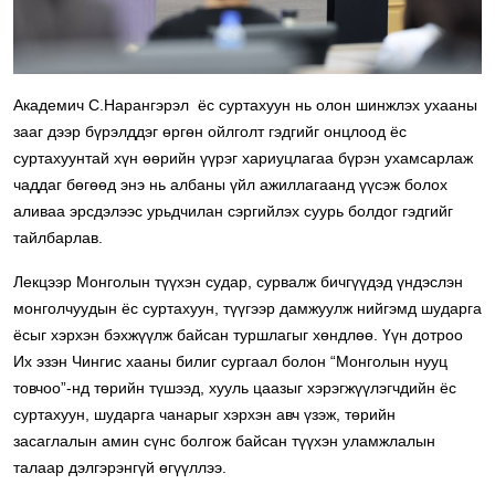
Академич С.Нарангэрэл ёс суртахуун нь олон шинжлэх ухааны
зааг дээр бүрэлддэг өргөн ойлголт гэдгийг онцлоод ёс
суртахуунтай хүн өөрийн үүрэг хариуцлагаа бүрэн ухамсарлаж
чаддаг бөгөөд энэ нь албаны үйл ажиллагаанд үүсэж болох
аливаа эрсдэлээс урьдчилан сэргийлэх суурь болдог гэдгийг
тайлбарлав.
Лекцээр Монголын түүхэн судар, сурвалж бичгүүдэд үндэслэн
монголчуудын ёс суртахуун, түүгээр дамжуулж нийгэмд шударга
ёсыг хэрхэн бэхжүүлж байсан туршлагыг хөндлөө. Үүн дотроо
Их эзэн Чингис хааны билиг сургаал болон “Монголын нууц
товчоо”-нд төрийн түшээд, хууль цаазыг хэрэгжүүлэгчдийн ёс
суртахуун, шударга чанарыг хэрхэн авч үзэж, төрийн
засаглалын амин сүнс болгож байсан түүхэн уламжлалын
талаар дэлгэрэнгүй өгүүллээ.