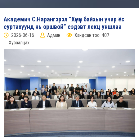
Академич С.Нарангэрэл “Хүмүүн байхын учир ёс
суртахуунд нь оршвой” сэдэвт лекц уншлаа
2026-06-16
Админ
Хандсан тоо: 407
Хуваалцах