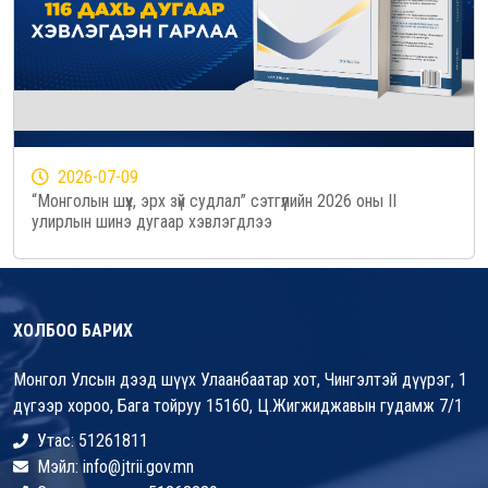
2026-07-09
“Монголын шүүх, эрх зүй судлал” сэтгүүлийн 2026 оны II
улирлын шинэ дугаар хэвлэгдлээ
ХОЛБОО БАРИХ
Монгол Улсын дээд шүүх Улаанбаатар хот, Чингэлтэй дүүрэг, 1
дүгээр хороо, Бага тойруу 15160, Ц.Жигжиджавын гудамж 7/1
Утас: 51261811
Мэйл: info@jtrii.gov.mn