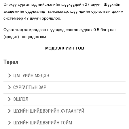
Энэхүү сургалтад нийслэлийн шүүхүүдийн 27 шүүгч, Шүүхийн
академийн судлаачид танхимаар, шүүгчдийн сургалтын цахим
системээр 47 шүүгч оролцлоо.
Сургалтад хамрагдсан шүүгчдэд сонгон судлах 0.5 багц цаг
(кредит) тооцогдох юм.
МЭДЭЭЛЛИЙН ТӨВ
Төрөл
ЦАГ ҮЕИЙН МЭДЭЭ
СУРГАЛТЫН ЗАР
ЭШЛЭЛ
ШҮҮХИЙН ШИЙДВЭРИЙН ХУРААНГУЙ
ШҮҮХИЙН ШИЙДВЭРИЙН ТОЙМ