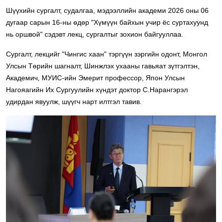
Шүүхийн сургалт, судалгаа, мэдээллийн академи 2026 оны 06
дугаар сарын 16-ны өдөр "Хүмүүн байхын учир ёс суртахуунд
нь оршвой" сэдэвт лекц, сургалтыг зохион байгууллаа.
Сургалт, лекцийг "Чингис хаан" тэргүүн зэргийн одонт, Монгол
Улсын Төрийн шагналт, Шинжлэх ухааны гавьяат зүтгэлтэн,
Академич, МУИС-ийн Эмерит профессор, Япон Улсын
Нагояагийн Их Сургуулийн хүндэт доктор С.Нарангэрэл
удирдан явуулж, шүүгч нарт илтгэл тавив.