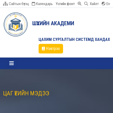
Сайтын бүтэц
Календарь
Үсгийн фонт
Хайлт
En
ШҮҮХИЙН АКАДЕМИ
ЦАХИМ СУРГАЛТЫН СИСТЕМД ХАНДАХ
Нэвтрэх
ЦАГ ҮЕИЙН МЭДЭЭ