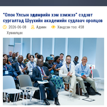
“Олон Улсын хөдөлмөрийн хэм хэмжээ” сэдэвт
сургалтад Шүүхийн академийн судлаач оролцов
2026-06-08
Админ
Хандсан тоо: 458
Хуваалцах