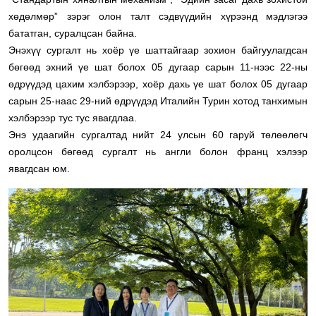
хөдөлмөр” зэрэг олон талт сэдвүүдийн хүрээнд мэдлэгээ
бататган, суралцсан байна.
Энэхүү сургалт нь хоёр үе шаттайгаар зохион байгуулагдсан
бөгөөд эхний үе шат болох 05 дугаар сарын 11-нээс 22-ны
өдрүүдэд цахим хэлбэрээр, хоёр дахь үе шат болох 05 дугаар
сарын 25-наас 29-ний өдрүүдэд Италийн Турин хотод танхимын
хэлбэрээр тус тус явагдлаа.
Энэ удаагийн сургалтад нийт 24 улсын 60 гаруй төлөөлөгч
оролцсон бөгөөд сургалт нь англи болон франц хэлээр
явагдсан юм.