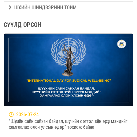
ШҮҮХИЙН ШИЙДВЭРИЙН ТОЙМ
СҮҮЛД ОРСОН
2026-07-24
"Шүүхийн сайн сайхан байдал, шүүгчийн сэтгэл зүйн эрүүл мэндийг
хамгаалах олон улсын өдөр" тохиож байна