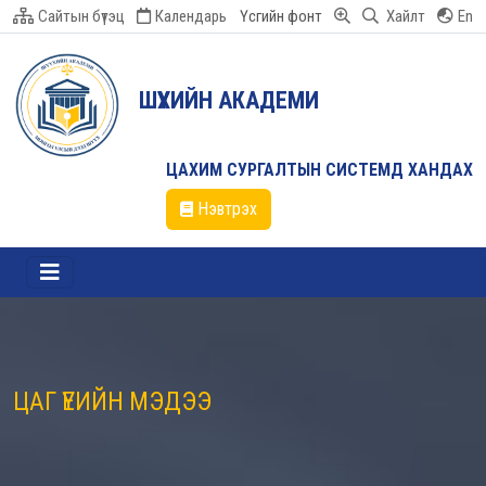
Сайтын бүтэц
Календарь
Үсгийн фонт
Хайлт
En
ШҮҮХИЙН АКАДЕМИ
ЦАХИМ СУРГАЛТЫН СИСТЕМД ХАНДАХ
Нэвтрэх
ЦАГ ҮЕИЙН МЭДЭЭ