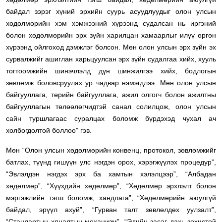
байдал зэрэг хүний эрхийн суурь асуудлуудыг олон улсын
хөдөлмөрийн хэм хэмжээний хүрээнд судалсан нь иргэний
болон хөдөлмөрийн эрх зүйн харилцан хамаарлыг илүү өргөн
хүрээнд ойлгоход дэмжлэг болсон. Мөн олон улсын эрх зүйн эх
сурвалжийг ашиглан харьцуулсан эрх зүйн судалгаа хийх, хууль
тогтоомжийн шинэчлэлд дүн шинжилгээ хийх, бодлогын
зөвлөмж боловсруулах ур чадвар нэмэгдлээ. Мөн олон улсын
байгууллага, төрийн байгууллага, ажил олгогч болон ажилтны
байгууллагын төлөөлөгчидтэй санал солилцож, олон улсын
сайн туршлагаас суралцах боломж бүрдэхэд чухал ач
холбогдолтой боллоо” гэв.
Мөн “Олон улсын хөдөлмөрийн конвенц, протокол, зөвлөмжийг
батлах, түүнд гишүүн улс нэгдэн орох, хэрэгжүүлэх процедур”,
“Эвлэлдэн нэгдэх эрх ба хамтын хэлэлцээр”, “Албадан
хөдөлмөр”, “Хүүхдийн хөдөлмөр”, “Хөдөлмөр эрхлэлт болон
мэргэжлийн тэгш боломж, хандлага”, “Хөдөлмөрийн аюулгүй
байдал, эрүүл ахуй”, “Гурван талт зөвлөлдөх уулзалт”,
“Стандартын хяналтын механизм”, “Эдийн засаг дахь зохистой