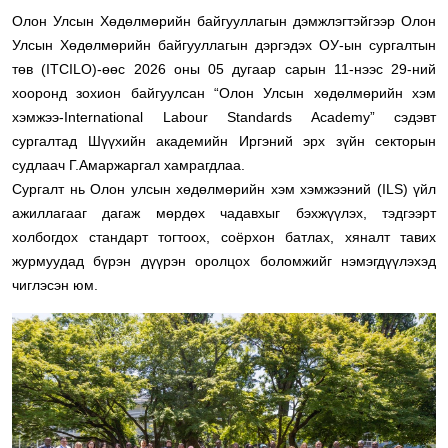
Олон Улсын Хөдөлмөрийн байгууллагын дэмжлэгтэйгээр Олон
Улсын Хөдөлмөрийн байгууллагын дэргэдэх ОУ-ын сургалтын
төв (ITCILO)-өөс 2026 оны 05 дугаар сарын 11-нээс 29-ний
хооронд зохион байгуулсан “Олон Улсын хөдөлмөрийн хэм
хэмжээ-International Labour Standards Academy” сэдэвт
сургалтад Шүүхийн академийн Иргэний эрх зүйн секторын
судлаач Г.Амаржаргал хамрагдлаа.
Сургалт нь Олон улсын хөдөлмөрийн хэм хэмжээний (ILS) үйл
ажиллагааг дагаж мөрдөх чадавхыг бэхжүүлэх, тэдгээрт
холбогдох стандарт тогтоох, соёрхон батлах, хяналт тавих
журмуудад бүрэн дүүрэн оролцох боломжийг нэмэгдүүлэхэд
чиглэсэн юм.