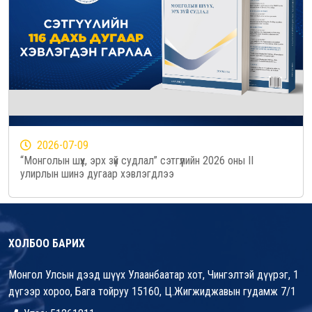
2026-07-09
“Монголын шүүх, эрх зүй судлал” сэтгүүлийн 2026 оны II
улирлын шинэ дугаар хэвлэгдлээ
ХОЛБОО БАРИХ
Монгол Улсын дээд шүүх Улаанбаатар хот, Чингэлтэй дүүрэг, 1
дүгээр хороо, Бага тойруу 15160, Ц.Жигжиджавын гудамж 7/1