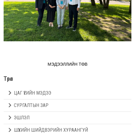
МЭДЭЭЛЛИЙН ТӨВ
Төрөл
ЦАГ ҮЕИЙН МЭДЭЭ
СУРГАЛТЫН ЗАР
ЭШЛЭЛ
ШҮҮХИЙН ШИЙДВЭРИЙН ХУРААНГУЙ