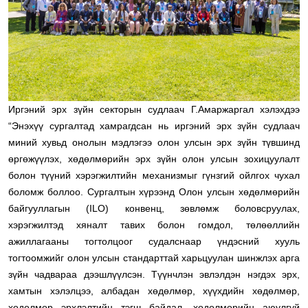
Иргэний эрх зүйн секторын судлаач Г.Амаржаргал хэлэхдээ
“Энэхүү сургалтад хамрагдсан нь иргэний эрх зүйн судлаач
миний хувьд онолын мэдлэгээ олон улсын эрх зүйн түвшинд
өргөжүүлэх, хөдөлмөрийн эрх зүйн олон улсын зохицуулалт
болон түүний хэрэгжилтийн механизмыг гүнзгий ойлгох чухал
боломж боллоо. Сургалтын хүрээнд Олон улсын хөдөлмөрийн
байгууллагын (ILO) конвенц, зөвлөмж боловсруулах,
хэрэгжилтэд хяналт тавих болон гомдол, төлөөллийн
ажиллагааны тогтолцоог судалснаар үндэсний хууль
тогтоомжийг олон улсын стандарттай харьцуулан шинжлэх арга
зүйн чадвараа дээшлүүлсэн. Түүнчлэн эвлэлдэн нэгдэх эрх,
хамтын хэлэлцээ, албадан хөдөлмөр, хүүхдийн хөдөлмөр,
хөдөлмөр эрхлэлтийн тэгш байдал, хөдөлмөрийн аюулгүй