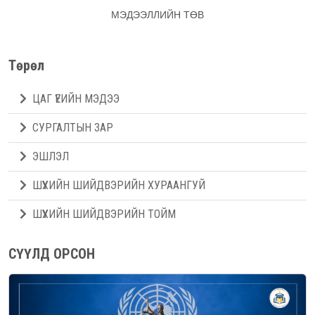
МЭДЭЭЛЛИЙН ТӨВ
Төрөл
ЦАГ ҮЕИЙН МЭДЭЭ
СУРГАЛТЫН ЗАР
ЭШЛЭЛ
ШҮҮХИЙН ШИЙДВЭРИЙН ХУРААНГУЙ
ШҮҮХИЙН ШИЙДВЭРИЙН ТОЙМ
СҮҮЛД ОРСОН