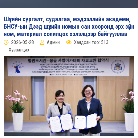
Шүүхийн сургалт, судалгаа, мэдээллийн академи,
БНСУ-ын Дээд шүүхийн номын сан хооронд эрх зүйн
ном, материал солилцох хэлэлцээр байгууллаа
2026-05-28
Админ
Хандсан тоо: 513
Хуваалцах