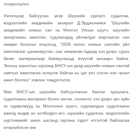
тохиролцлоо.
Хэлэлцээр байгуулах үеэр Шүүхийн сургалт, судалгаа,
мэдээллийн академийн захирал Д.Эрдэнэчимэг "Шүүхийн
академийн номын сан нь Монгол Улсын шүүгч, шүүхийн
захиргааны ажилтан, судлаачдад үйлчилдэг мэргэшсэн сан
хөмрөг болохыг онцлоод, "2026 оноос номын сангийн үйл
ажиллагааг цахимжуулах, сан хөмрөгөө гадаад хэл дээрх сурах
бичиг, материалаар баяжуулахад илүүтэй анхаарч байна.
Энэхүү зорилтын хүрээнд БНСУ-ын дээд шүүхийн номын сантай
хамтын ажиллагаа эхлүүлж байгаа нь цаг үеэ олсон нэн чухал
ажил боллоо" хэмээн тэмдэглэлээ.
Мөн БНСУ-ын шүүхийн байгууллагын баялаг туршлага,
судалгааны материал болон англи, солонгос хэл дээрх эрх зүйн
эх сурвалжууд нь Монголын шүүгч, судлаачдын судалгааны
ажилд өндөр ач холбогдол өгч, шүүхийн судалгаа, мэдээллийн
хүртээмжийг шинэ шатанд гаргана гэдэгт итгэлтэй байгаагаа
илэрхийлсэн юм.