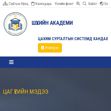
Сайтын бүтэц
Календарь
Үсгийн фонт
Хайлт
En
ШҮҮХИЙН АКАДЕМИ
ЦАХИМ СУРГАЛТЫН СИСТЕМД ХАНДАХ
Нэвтрэх
ЦАГ ҮЕИЙН МЭДЭЭ