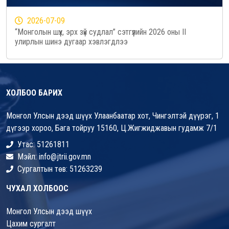
2026-07-09
“Монголын шүүх, эрх зүй судлал” сэтгүүлийн 2026 оны II
улирлын шинэ дугаар хэвлэгдлээ
ХОЛБОО БАРИХ
Монгол Улсын дээд шүүх Улаанбаатар хот, Чингэлтэй дүүрэг, 1
дүгээр хороо, Бага тойруу 15160, Ц.Жигжиджавын гудамж 7/1
Утас: 51261811
Мэйл: info@jtrii.gov.mn
Сургалтын төв: 51263239
ЧУХАЛ ХОЛБООС
Монгол Улсын дээд шүүх
Цахим сургалт