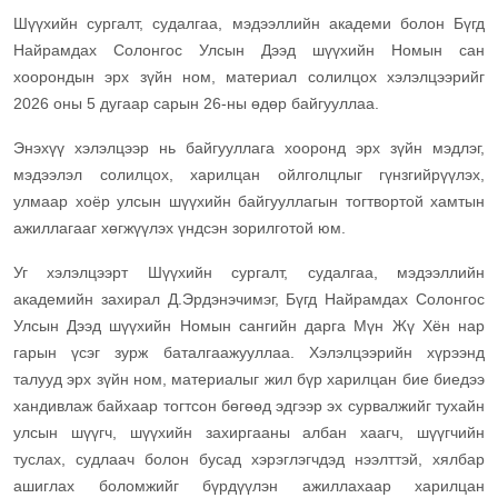
Шүүхийн сургалт, судалгаа, мэдээллийн академи болон Бүгд
Найрамдах Солонгос Улсын Дээд шүүхийн Номын сан
хоорондын эрх зүйн ном, материал солилцох хэлэлцээрийг
2026 оны 5 дугаар сарын 26-ны өдөр байгууллаа.
Энэхүү хэлэлцээр нь байгууллага хооронд эрх зүйн мэдлэг,
мэдээлэл солилцох, харилцан ойлголцлыг гүнзгийрүүлэх,
улмаар хоёр улсын шүүхийн байгууллагын тогтвортой хамтын
ажиллагааг хөгжүүлэх үндсэн зорилготой юм.
Уг хэлэлцээрт Шүүхийн сургалт, судалгаа, мэдээллийн
академийн захирал Д.Эрдэнэчимэг, Бүгд Найрамдах Солонгос
Улсын Дээд шүүхийн Номын сангийн дарга Мүн Жү Хён нар
гарын үсэг зурж баталгаажууллаа.
Хэлэлцээрийн хүрээнд
талууд эрх зүйн ном, материалыг жил бүр харилцан бие биедээ
хандивлаж байхаар тогтсон бөгөөд эдгээр эх сурвалжийг тухайн
улсын шүүгч, шүүхийн захиргааны албан хаагч, шүүгчийн
туслах, судлаач болон бусад хэрэглэгчдэд нээлттэй, хялбар
ашиглах боломжийг бүрдүүлэн ажиллахаар харилцан