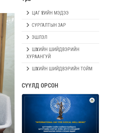
ЦАГ ҮЕИЙН МЭДЭЭ
СУРГАЛТЫН ЗАР
ЭШЛЭЛ
ШҮҮХИЙН ШИЙДВЭРИЙН
ХУРААНГУЙ
ШҮҮХИЙН ШИЙДВЭРИЙН ТОЙМ
СҮҮЛД ОРСОН