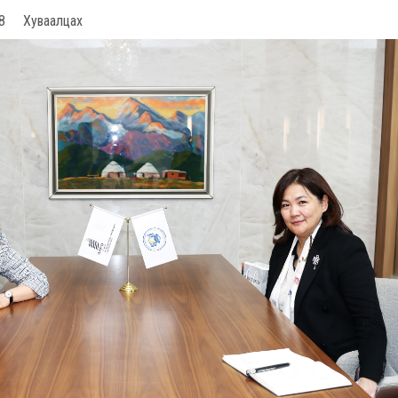
8
Хуваалцах