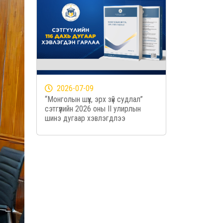
2026-07-09
“Монголын шүүх, эрх зүй судлал”
сэтгүүлийн 2026 оны II улирлын
шинэ дугаар хэвлэгдлээ