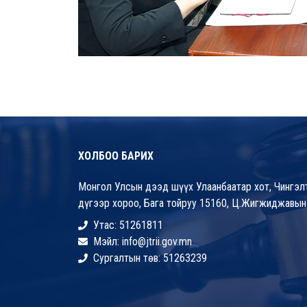
ХОЛБОО БАРИХ
Монгол Улсын дээд шүүх Улаанбаатар хот, Чингэлт
дүгээр хороо, Бага тойруу 15160, Ц.Жигжиджавын
Утас: 51261811
Мэйл: info@jtrii.gov.mn
Сургалтын төв: 51263239