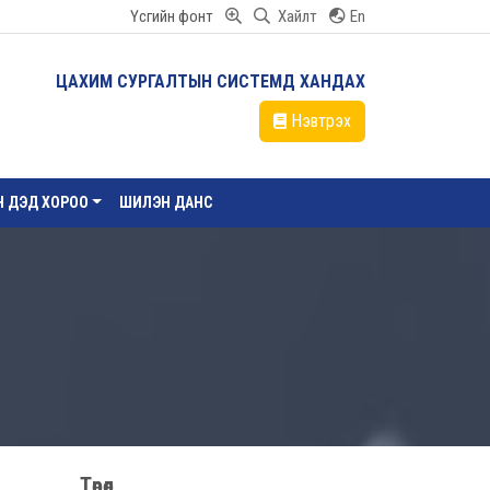
Үсгийн фонт
Хайлт
En
ЦАХИМ СУРГАЛТЫН СИСТЕМД ХАНДАХ
Нэвтрэх
ЙН ДЭД ХОРОО
ШИЛЭН ДАНС
Төрөл