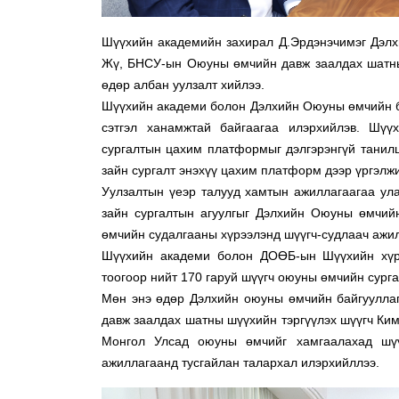
Шүүхийн академийн захирал Д.Эрдэнэчимэг Дэлх
Жү, БНСУ-ын Оюуны өмчийн давж заалдах шатны 
өдөр албан уулзалт хийлээ.
Шүүхийн академи болон Дэлхийн Оюуны өмчийн б
сэтгэл ханамжтай байгаагаа илэрхийлэв. Шүү
сургалтын цахим платформыг дэлгэрэнгүй танил
зайн сургалт энэхүү цахим платформ дээр үргэлж
Уулзалтын үеэр талууд хамтын ажиллагаагаа ула
зайн сургалтын агуулгыг Дэлхийн Оюуны өмчий
өмчийн судалгааны хүрээлэнд шүүгч-судлаач ажил
Шүүхийн академи болон ДОӨБ-ын Шүүхийн хүрэ
тоогоор нийт 170 гаруй шүүгч оюуны өмчийн сург
Мөн энэ өдөр Дэлхийн оюуны өмчийн байгуулла
давж заалдах шатны шүүхийн тэргүүлэх шүүгч Ким
Монгол Улсад оюуны өмчийг хамгаалахад шүү
ажиллагаанд тусгайлан талархал илэрхийллээ.