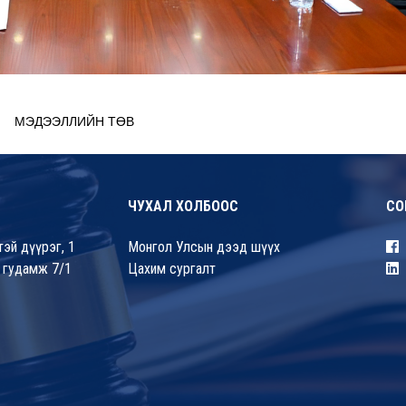
МЭДЭЭЛЛИЙН ТӨВ
ЧУХАЛ ХОЛБООС
СО
эй дүүрэг, 1
Монгол Улсын дээд шүүх
 гудамж 7/1
Цахим сургалт