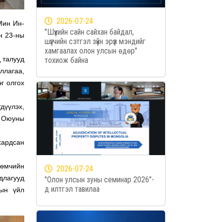
2026-07-24
Мин Ин-
"Шүүхийн сайн сайхан байдал,
н 23-ны
шүүгчийн сэтгэл зүйн эрүүл мэндийг
хамгаалах олон улсын өдөр"
 талууд
тохиож байна
ллагаа,
г олгох
дүүлэх,
н Оюуны
хардсан
 өмчийн
2026-07-24
длагууд
"Олон улсын зуны семинар 2026"-
д илтгэл тавилаа
тын үйл