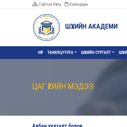
Сайтын бүтэц
Календарь
ШҮҮХИЙН АКАДЕМИ
НҮҮР
ТАНИЛЦУУЛГА
ШҮҮХИЙН СУРГАЛТ
ШҮҮХ
ЦАГ ҮЕИЙН МЭДЭЭ
Албан уулзалт болов