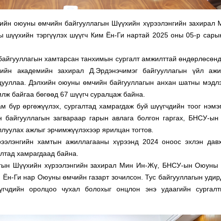
ийн оюуны өмчийн байгууллагын Шүүхийн хүрээлэнгийн захирал 
шүүхийн тэргүүлэх шүүгч Ким Ён-Ги нартай 2025 оны 05-р сары
айгууллагын хамтарсан танхимын сургалт амжилттай өндөрлөсөнд
хийн академийн захирал Д.Эрдэнэчимэг байгууллагын үйл ажи
цууллаа. Дэлхийн оюуны өмчийн байгууллагын анхан шатны мэдлэ
илж байгаа бөгөөд 67 шүүгч суралцаж байна.
м бүр өргөжүүлэх, сургалтад хамрагдаж буй шүүгчдийн тоог нэмэг
н байгууллагын загвараар гарын авлага болгон гаргах, БНСУ-ы
луулах ажлыг эрчимжүүлэхээр ярилцан тогтов.
элэнгийн хамтын ажиллагааны хүрээнд 2024 оноос эхлэн дав
алтад хамрагдаад байна.
гын Шүүхийн хүрээлэнгийн захирал Мин Ин-Жү, БНСУ-ын Оюуны
 Ён-Ги нар Оюуны өмчийн газарт зочилсон. Тус байгууллагын удир
гчдийн оролцоо чухал болохыг онцлон энэ удаагийн сургал