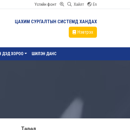
Үсгийн фонт
Хайлт
En
ЦАХИМ СУРГАЛТЫН СИСТЕМД ХАНДАХ
Нэвтрэх
ЙН ДЭД ХОРОО
ШИЛЭН ДАНС
Төрөл