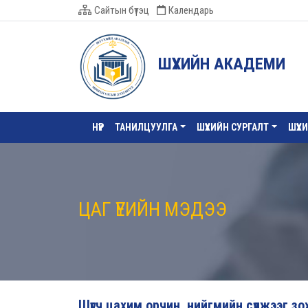
Сайтын бүтэц
Календарь
ШҮҮХИЙН АКАДЕМИ
НҮҮР
ТАНИЛЦУУЛГА
ШҮҮХИЙН СУРГАЛТ
ШҮҮХ
ЦАГ ҮЕИЙН МЭДЭЭ
Шүүгч цахим орчин, нийгмийн сүлжээг 