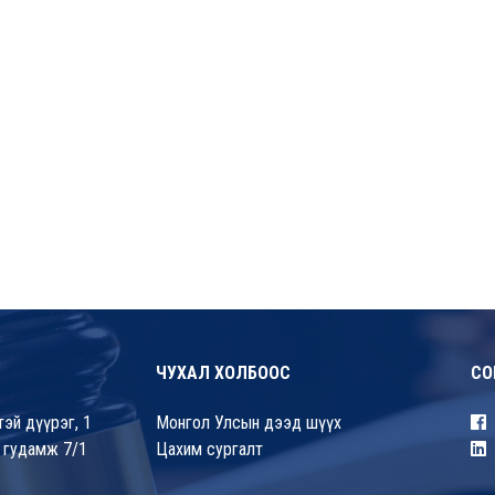
ЧУХАЛ ХОЛБООС
СО
эй дүүрэг, 1
Монгол Улсын дээд шүүх
 гудамж 7/1
Цахим сургалт