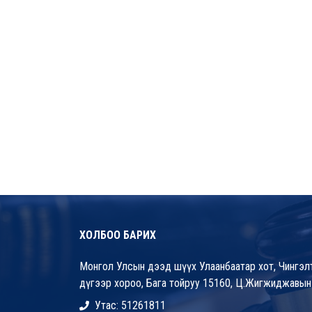
ХОЛБОО БАРИХ
Монгол Улсын дээд шүүх Улаанбаатар хот, Чингэлт
дүгээр хороо, Бага тойруу 15160, Ц.Жигжиджавын
Утас: 51261811