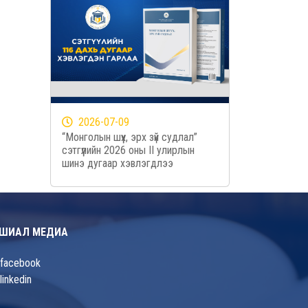
2026-07-09
“Монголын шүүх, эрх зүй судлал”
сэтгүүлийн 2026 оны II улирлын
шинэ дугаар хэвлэгдлээ
ШИАЛ МЕДИА
facebook
linkedin