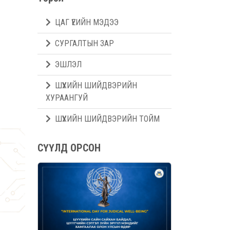
ЦАГ ҮЕИЙН МЭДЭЭ
СУРГАЛТЫН ЗАР
ЭШЛЭЛ
ШҮҮХИЙН ШИЙДВЭРИЙН
ХУРААНГУЙ
ШҮҮХИЙН ШИЙДВЭРИЙН ТОЙМ
СҮҮЛД ОРСОН