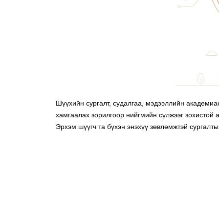
Шүүхийн сургалт, судалгаа, мэдээллийн академиас
хамгаалах зорилгоор нийгмийн сүлжээг зохистой 
Эрхэм шүүгч та бүхэн энэхүү зөвлөмжтэй сургалт