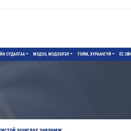
ИЙН СУДАЛГАА
МЭДЭЭ, МЭДЭЭЛЭЛ
ТОЙМ, ХУРААНГУЙ
ЁС ЗҮ
зохистой ашиглах зөвлөмж