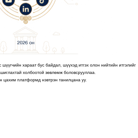
 шүүгчийн хараат бус байдал, шүүхэд итгэх олон нийтийн итгэлийг
ашиглахтай холбоотой зөвлөмж боловсрууллаа.
ын цахим платформд нэвтрэн танилцана уу.