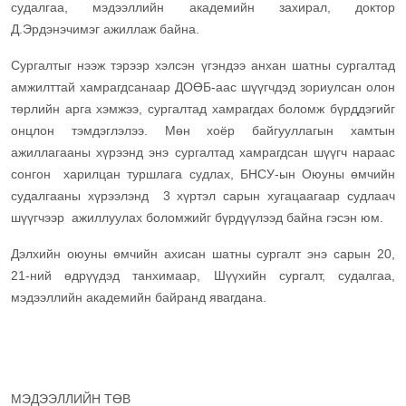
судалгаа, мэдээллийн академийн захирал, доктор
Д.Эрдэнэчимэг ажиллаж байна.
Сургалтыг нээж тэрээр хэлсэн үгэндээ анхан шатны сургалтад
амжилттай хамрагдсанаар ДОӨБ-аас шүүгчдэд зориулсан олон
төрлийн арга хэмжээ, сургалтад хамрагдах боломж бүрддэгийг
онцлон тэмдэглэлээ. Мөн хоёр байгууллагын хамтын
ажиллагааны хүрээнд энэ сургалтад хамрагдсан шүүгч нараас
сонгон харилцан туршлага судлах, БНСУ-ын Оюуны өмчийн
судалгааны хүрээлэнд 3 хүртэл сарын хугацаагаар судлаач
шүүгчээр ажиллуулах боломжийг бүрдүүлээд байна гэсэн юм.
Дэлхийн оюуны өмчийн ахисан шатны сургалт энэ сарын 20,
21-ний өдрүүдэд танхимаар, Шүүхийн сургалт, судалгаа,
мэдээллийн академийн байранд явагдана.
МЭДЭЭЛЛИЙН ТӨВ