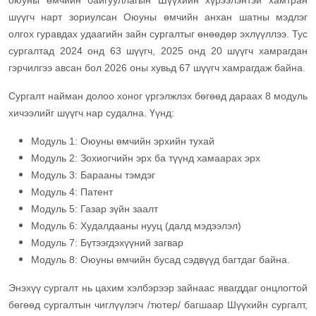
оюуны өмчийн байгууллагын Шүүхийн хүрээлэнтэй хамтран
шүүгч нарт зориулсан Оюуны өмчийн анхан шатны мэдлэг
олгох гуравдах удаагийн зайн сургалтыг өнөөдөр эхлүүллээ. Тус
сургалтад 2024 онд 63 шүүгч, 2025 онд 20 шүүгч хамрагдан
гэрчилгээ авсан бол 2026 оны хувьд 67 шүүгч хамрагдаж байна.
Сургалт найман долоо хоног үргэлжлэх бөгөөд дараах 8 модуль
хичээлийг шүүгч нар судална. Үүнд:
Модуль 1: Оюуны өмчийн эрхийн тухай
Модуль 2: Зохиогчийн эрх ба түүнд хамаарах эрх
Модуль 3: Барааны тэмдэг
Модуль 4: Патент
Модуль 5: Газар зүйн заалт
Модуль 6: Худалдааны нууц (далд мэдээлэл)
Модуль 7: Бүтээгдэхүүний загвар
Модуль 8: Оюуны өмчийн бусад сэдвүүд багтдаг байна.
Энэхүү сургалт нь цахим хэлбэрээр зайнаас явагддаг онцлогтой
бөгөөд сургалтын чиглүүлэгч /тютер/ багшаар Шүүхийн сургалт,