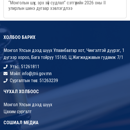
“Монголын шүүх, эрх зүй судлал” сэтгүүлийн 2026 оны II
улирлын шинэ дугаар хэвлэгдлээ
ХОЛБОО БАРИХ
Монгол Улсын дээд шүүх Улаанбаатар хот, Чингэлтэй дүүрэг, 1
дүгээр хороо, Бага тойруу 15160, Ц.Жигжиджавын гудамж 7/1
Утас: 51261811
Мэйл: info@jtrii.gov.mn
Сургалтын төв: 51263239
ЧУХАЛ ХОЛБООС
Монгол Улсын дээд шүүх
Цахим сургалт
СОШИАЛ МЕДИА