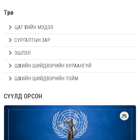
Төрөл
ЦАГ ҮЕИЙН МЭДЭЭ
СУРГАЛТЫН ЗАР
ЭШЛЭЛ
ШҮҮХИЙН ШИЙДВЭРИЙН ХУРААНГУЙ
ШҮҮХИЙН ШИЙДВЭРИЙН ТОЙМ
СҮҮЛД ОРСОН