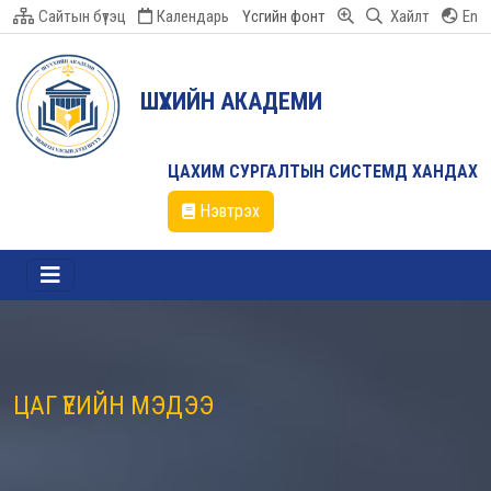
Сайтын бүтэц
Календарь
Үсгийн фонт
Хайлт
En
ШҮҮХИЙН АКАДЕМИ
ЦАХИМ СУРГАЛТЫН СИСТЕМД ХАНДАХ
Нэвтрэх
ЦАГ ҮЕИЙН МЭДЭЭ