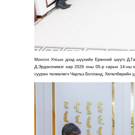
Монгол Улсын дээд шүүхийн Ерөнхий шүүгч Д.Га
Д.Эрдэнэчимэг нар 2026 оны 05-р сарын 14-ны ө
суурин төлөөлөгч Чарльз Болланд, Хөтөлбөрийн у