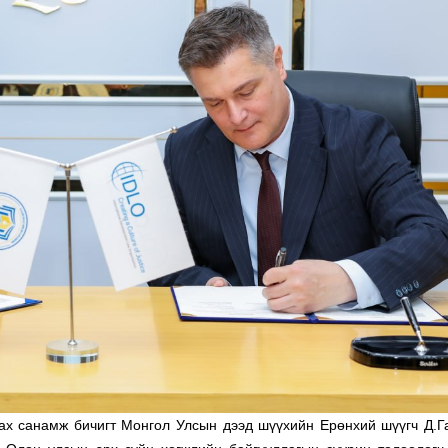
х санамж бичигт Монгол Улсын дээд шүүхийн Ерөнхий шүүгч Д.Га