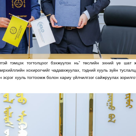
тэй тэмцэх тогтолцоог бэхжүүлэх нь” төслийн эхний үе шат 
чирхийллийн хохирогчийг чадавхжуулах, тэдний хууль зүйн туслалц
 эсрэг хууль тогтоомж болон хариу үйлчилгээг сайжруулах зорилго