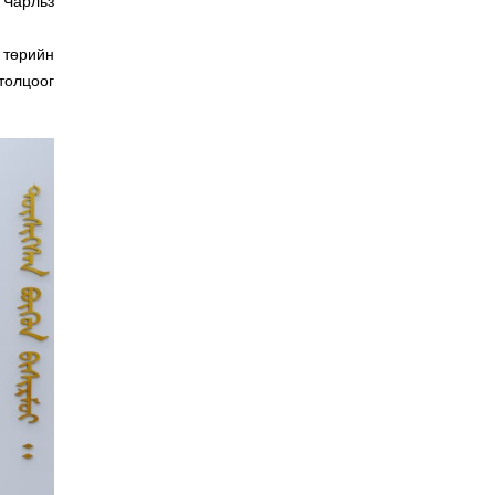
 Чарльз
 төрийн
толцоог