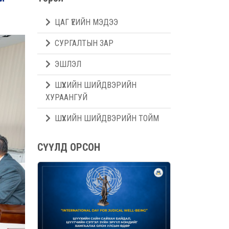
ЦАГ ҮЕИЙН МЭДЭЭ
СУРГАЛТЫН ЗАР
ЭШЛЭЛ
ШҮҮХИЙН ШИЙДВЭРИЙН
ХУРААНГУЙ
ШҮҮХИЙН ШИЙДВЭРИЙН ТОЙМ
СҮҮЛД ОРСОН