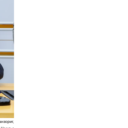
нзориг,