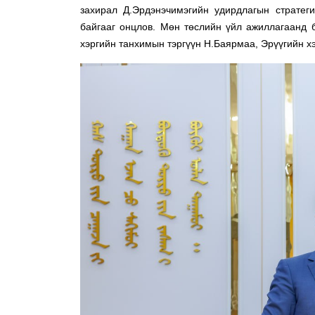
захирал Д.Эрдэнэчимэгийн удирдлагын стратегий
байгааг онцлов. Мөн төслийн үйл ажиллагаанд 
хэргийн танхимын тэргүүн Н.Баярмаа, Эрүүгийн х