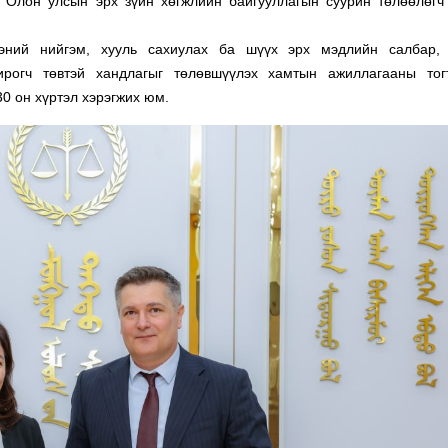
 Олон улсын эрх зүйн хөгжлийн байгууллагын суурин төлөөлөгч
эний нийгэм, хууль сахиулах ба шүүх эрх мэдлийн салбар,
ирогч төвтэй хандлагыг төлөвшүүлэх хамтын ажиллагааны тог
0 он хүртэл хэрэгжих юм.