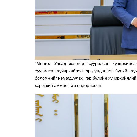
“Монгол Улсад жендерт суурилсан хүчирхийлэл
суурилсан хүчирхийлэл тэр дундаа гэр бүлийн хү
боломжийг нэмэгдүүлэх, гэр бүлийн хүчирхийллийн
хэрэгжин амжилттай өндөрлөсөн.