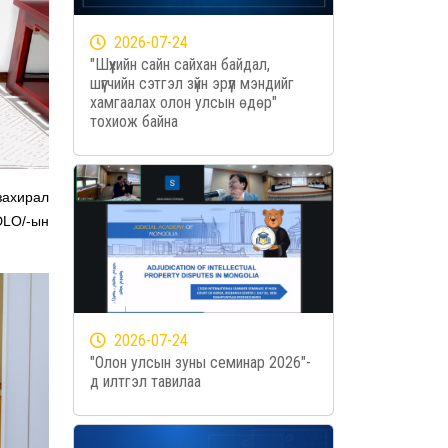
2026-07-24
"Шүүхийн сайн сайхан байдал,
шүүгчийн сэтгэл зүйн эрүүл мэндийг
хамгаалах олон улсын өдөр"
тохиож байна
захирал
DLO/-ын
2026-07-24
"Олон улсын зуны семинар 2026"-
д илтгэл тавилаа