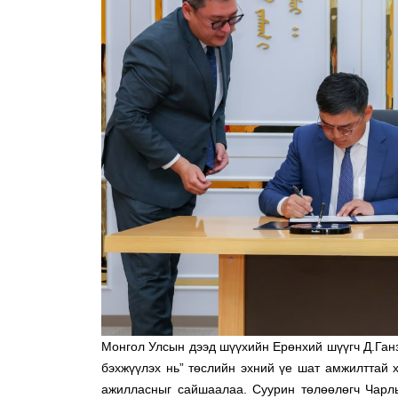
Монгол Улсын дээд шүүхийн Ерөнхий шүүгч Д.Ганз
бэхжүүлэх нь” төслийн эхний үе шат амжилттай х
ажилласныг сайшаалаа. Суурин төлөөлөгч Чарль