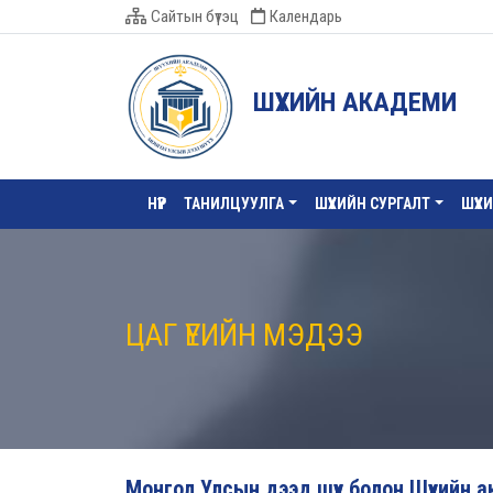
Сайтын бүтэц
Календарь
ШҮҮХИЙН АКАДЕМИ
НҮҮР
ТАНИЛЦУУЛГА
ШҮҮХИЙН СУРГАЛТ
ШҮҮХ
ЦАГ ҮЕИЙН МЭДЭЭ
Монгол Улсын дээд шүүх болон Шүүхийн 