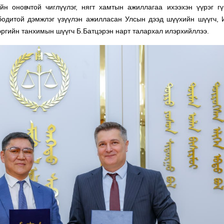
н оновчтой чиглүүлэг, нягт хамтын ажиллагаа ихээхэн үүрэг гү
бодитой дэмжлэг үзүүлэн ажилласан Улсын дээд шүүхийн шүүгч, 
эргийн танхимын шүүгч Б.Батцэрэн нарт талархал илэрхийллээ.