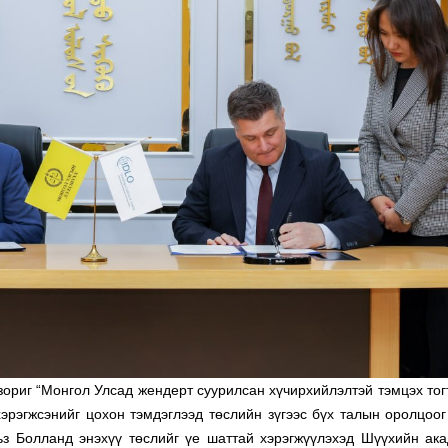
ориг “Монгол Улсад жендерт суурилсан хүчирхийлэлтэй тэмцэх тог
эрэгжсэнийг цохон тэмдэглээд төслийн зүгээс бүх талын оролцоог
з Болланд энэхүү төслийг үе шаттай хэрэгжүүлэхэд Шүүхийн ак