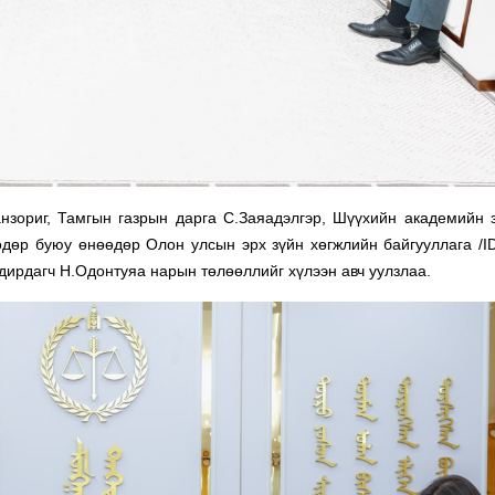
нзориг, Тамгын газрын дарга С.Заяадэлгэр, Шүүхийн академийн 
дөр буюу өнөөдөр Олон улсын эрх зүйн хөгжлийн байгууллага /I
дирдагч Н.Одонтуяа нарын төлөөллийг хүлээн авч уулзлаа.