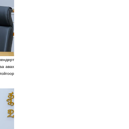
жендерт
аа авах
тойгоор