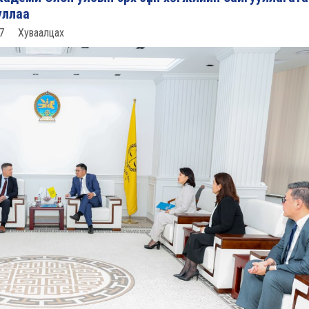
уллаа
7
Хуваалцах