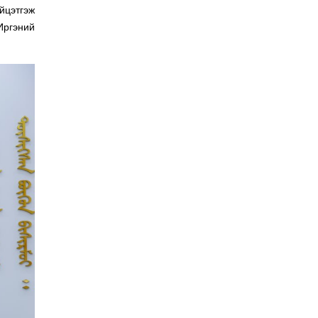
йцэтгэж
Иргэний