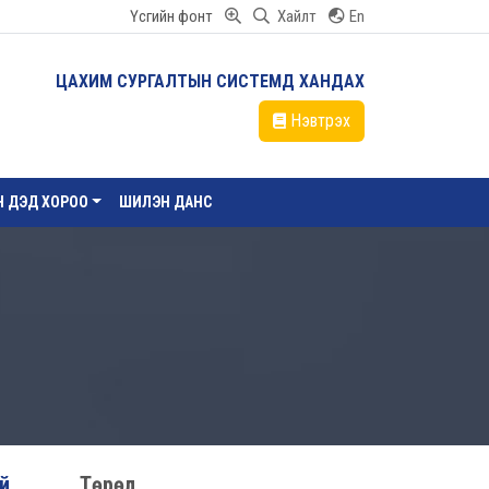
Үсгийн фонт
Хайлт
En
ЦАХИМ СУРГАЛТЫН СИСТЕМД ХАНДАХ
Нэвтрэх
ЙН ДЭД ХОРОО
ШИЛЭН ДАНС
ай
Төрөл