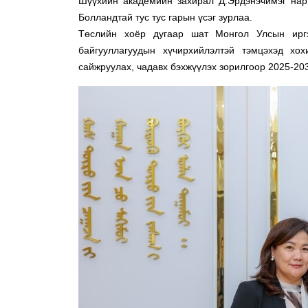
Шүүхийн академийн захирал Д.Эрдэнэчимэг нар
Болландтай тус тус гарын үсэг зурлаа.
Төслийн хоёр дугаар шат Монгол Улсын ирг
байгууллагуудын хүчирхийлэлтэй тэмцэхэд хох
сайжруулах, чадавх бэхжүүлэх зорилгоор 2025-203