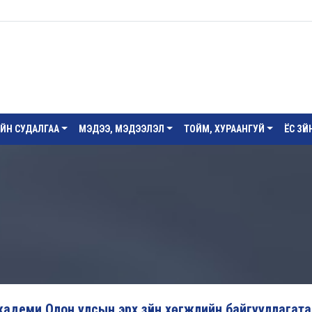
ИЙН СУДАЛГАА
МЭДЭЭ, МЭДЭЭЛЭЛ
ТОЙМ, ХУРААНГУЙ
ЁС ЗҮ
академи Олон улсын эрх зүйн хөгжлийн байгууллагат