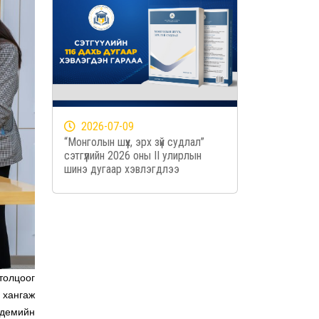
2026-07-09
“Монголын шүүх, эрх зүй судлал”
сэтгүүлийн 2026 оны II улирлын
шинэ дугаар хэвлэгдлээ
толцоог
 хангаж
адемийн