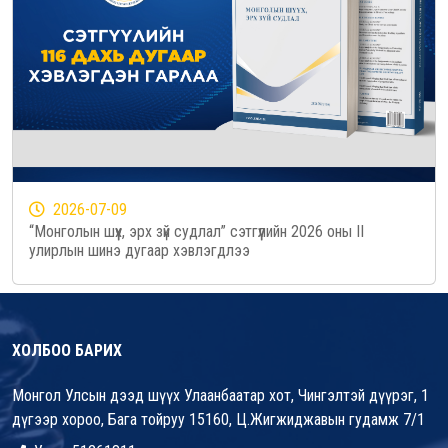
2026-07-09
“Монголын шүүх, эрх зүй судлал” сэтгүүлийн 2026 оны II
улирлын шинэ дугаар хэвлэгдлээ
ХОЛБОО БАРИХ
Монгол Улсын дээд шүүх Улаанбаатар хот, Чингэлтэй дүүрэг, 1
дүгээр хороо, Бага тойруу 15160, Ц.Жигжиджавын гудамж 7/1