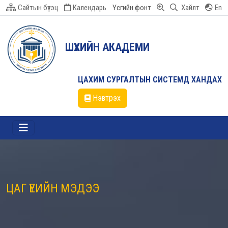
Сайтын бүтэц
Календарь
Үсгийн фонт
Хайлт
En
ШҮҮХИЙН АКАДЕМИ
ЦАХИМ СУРГАЛТЫН СИСТЕМД ХАНДАХ
Нэвтрэх
ЦАГ ҮЕИЙН МЭДЭЭ