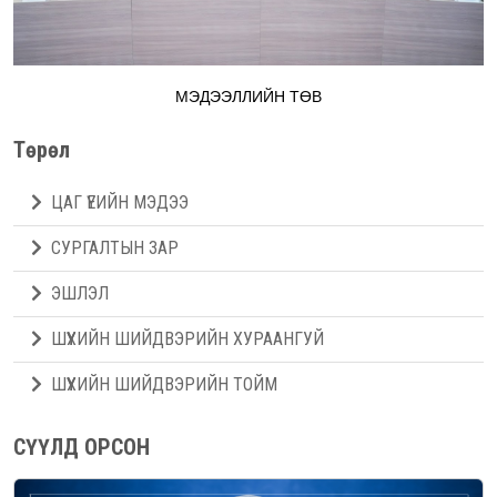
МЭДЭЭЛЛИЙН ТӨВ
Төрөл
ЦАГ ҮЕИЙН МЭДЭЭ
СУРГАЛТЫН ЗАР
ЭШЛЭЛ
ШҮҮХИЙН ШИЙДВЭРИЙН ХУРААНГУЙ
ШҮҮХИЙН ШИЙДВЭРИЙН ТОЙМ
СҮҮЛД ОРСОН