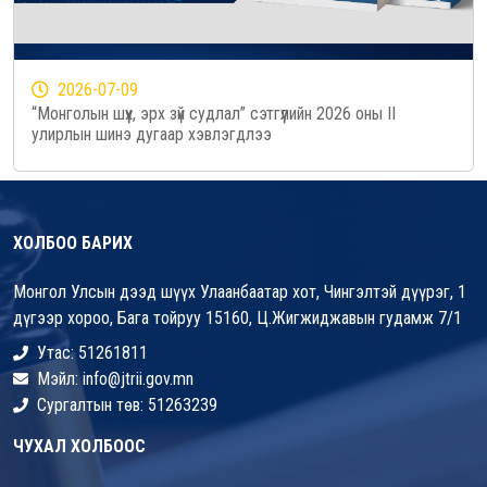
2026-07-09
“Монголын шүүх, эрх зүй судлал” сэтгүүлийн 2026 оны II
улирлын шинэ дугаар хэвлэгдлээ
ХОЛБОО БАРИХ
Монгол Улсын дээд шүүх Улаанбаатар хот, Чингэлтэй дүүрэг, 1
дүгээр хороо, Бага тойруу 15160, Ц.Жигжиджавын гудамж 7/1
Утас: 51261811
Мэйл: info@jtrii.gov.mn
Сургалтын төв: 51263239
ЧУХАЛ ХОЛБООС