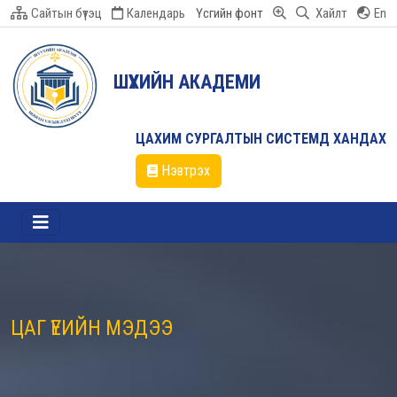
Сайтын бүтэц
Календарь
Үсгийн фонт
Хайлт
En
ШҮҮХИЙН АКАДЕМИ
ЦАХИМ СУРГАЛТЫН СИСТЕМД ХАНДАХ
Нэвтрэх
ЦАГ ҮЕИЙН МЭДЭЭ