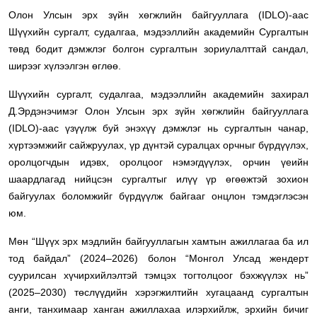
Олон Улсын эрх зүйн хөгжлийн байгууллага (IDLO)-аас
Шүүхийн сургалт, судалгаа, мэдээллийн академийн Сургалтын
төвд бодит дэмжлэг болгон сургалтын зориулалттай сандал,
ширээг хүлээлгэн өглөө.
Шүүхийн сургалт, судалгаа, мэдээллийн академийн захирал
Д.Эрдэнэчимэг Олон Улсын эрх зүйн хөгжлийн байгууллага
(IDLO)-аас үзүүлж буй энэхүү дэмжлэг нь сургалтын чанар,
хүртээмжийг сайжруулах, үр дүнтэй суралцах орчныг бүрдүүлэх,
оролцогчдын идэвх, оролцоог нэмэгдүүлэх, орчин үеийн
шаардлагад нийцсэн сургалтыг илүү үр өгөөжтэй зохион
байгуулах боломжийг бүрдүүлж байгааг онцлон тэмдэглэсэн
юм.
Мөн “Шүүх эрх мэдлийн байгууллагын хамтын ажиллагаа ба ил
тод байдал” (2024–2026) болон “Монгол Улсад жендерт
суурилсан хүчирхийлэлтэй тэмцэх тогтолцоог бэхжүүлэх нь”
(2025–2030) төслүүдийн хэрэгжилтийн хугацаанд сургалтын
анги, танхимаар ханган ажиллахаа илэрхийлж, эрхийн бичиг