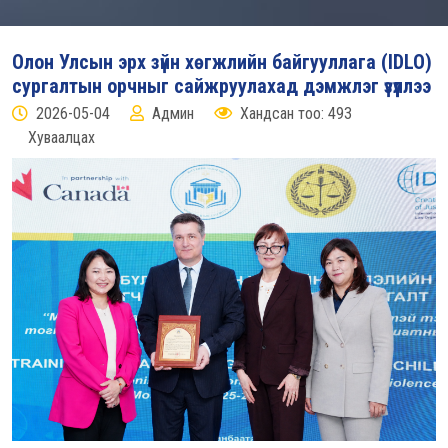
Олон Улсын эрх зүйн хөгжлийн байгууллага (IDLO)
сургалтын орчныг сайжруулахад дэмжлэг үзүүллээ
2026-05-04
Админ
Хандсан тоо: 493
Хуваалцах