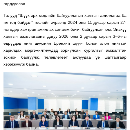
гардууллаа.
Талууд “Шүүх эрх мэдлийн байгууллагын хамтын ажиллагаа ба
ил тод байдал” төслийн хүрээнд 2024 оны 11 дүгээр сарын 27-
ны өдөр хамтран ажиллах санамж бичиг байгуулсан юм. Энэхүү
хамтын ажиллагааны дагуу 2026 оны 2 дугаар сарын 3–6-ны
өдрүүдэд нийт шүүхийн Ерөнхий шүүгч болон олон нийттэй
харилцах мэргэжилтнүүдэд зориулсан сургалтыг амжилттай
зохион байгуулж, төлөвлөгөөт ажлуудаа үе шаттайгаар
хэрэгжүүлж байна.